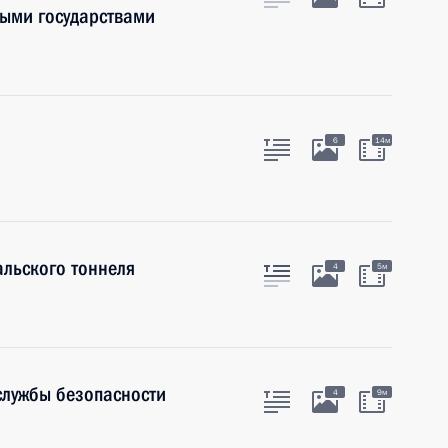
ными государствами
6
14м
льского тоннеля
4
5м
службы безопасности
4
9м