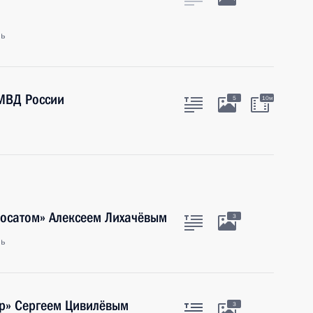
ль
МВД России
5
10м
Росатом» Алексеем Лихачёвым
3
ль
ар» Сергеем Цивилёвым
3