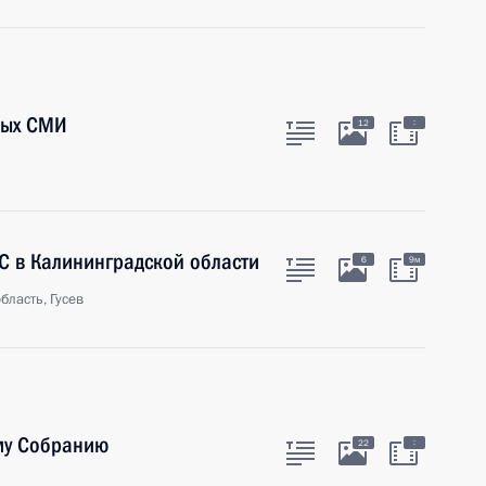
ных СМИ
:
12
ЭС в Калининградской области
6
9м
бласть, Гусев
му Собранию
:
22