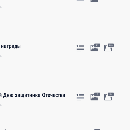
ль
 награды
12
18м
ль
й Дню защитника Отечества
5
5м
ль