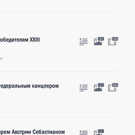
обедителям XXIII
20
28м
ль
Федеральным канцлером
5
29м
ером Австрии Себастианом
7