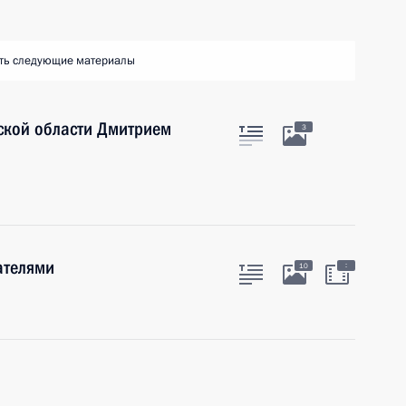
ть следующие материалы
ской области Дмитрием
3
ателями
:
10