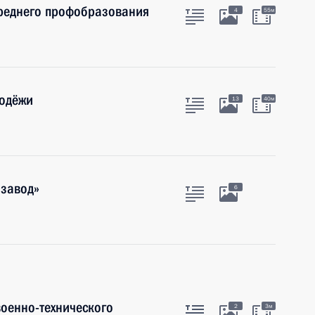
реднего профобразования
4
55м
лодёжи
13
40м
нзавод»
6
оенно-технического
2
3м