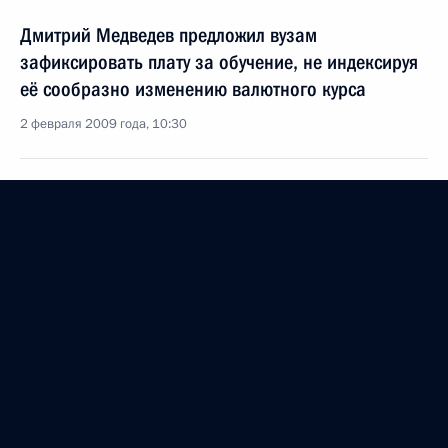
Дмитрий Медведев предложил вузам
зафиксировать плату за обучение, не индексируя
её сообразно изменению валютного курса
2 февраля 2009 года, 10:30
1 февраля 2009 года, воскресенье
Выступление на церемонии интронизации
Патриарха Московского и всея Руси Кирилла
1 февраля 2009 года, 13:00
Москва, храм Христа Спасителя
30 января 2009 года, пятница
Интервью Болгарскому национальному