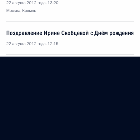
22 августа 2012 года, 13:20
Москва, Кремль
Поздравление Ирине Скобцевой с Днём рождения
22 августа 2012 года, 12:15
Кадровые изменения в системе МВД
22 августа 2012 года, 11:40
Маирбек Бичегкуев освобождён от должности
начальника Управления ФСКН по Северной
Осетии – Алании
22 августа 2012 года, 11:30