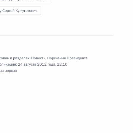
иктором Януковичем
2
у Сергей Кужугетович
й с Днём рождения
ован в разделах:
Новости
,
Поручения Президента
бликации:
24 августа 2012 года, 12:10
ая версия
идентом Украины Виктором