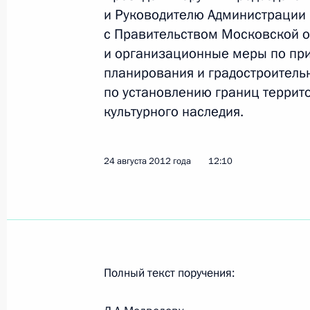
Подписан Указ о мерах по оказан
и Руководителю Администрации
с наводнением в Туапсинском райо
с Правительством Московской о
30 августа 2012 года, 10:40
и организационные меры по при
планирования и градостроитель
по установлению границ террито
29 августа 2012 года, среда
культурного наследия.
В Кремле вручены государственные
24 августа 2012 года
12:10
29 августа 2012 года, 17:00
Москва, Кремль
Телефонный разговор с Президент
Назарбаевым
29 августа 2012 года, 14:00
Полный текст поручения: