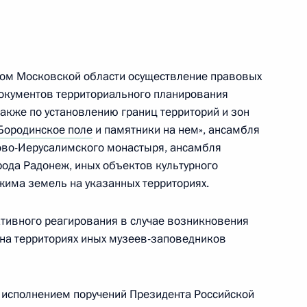
12
9м
вом Московской области осуществление правовых
 Свияжск
документов территориального планирования
также по установлению границ территорий и зон
Бородинское поле
и памятники на нем», ансамбля
ово-Иерусалимского монастыря, ансамбля
рода Радонеж, иных объектов культурного
раснодарского края
2
има земель на указанных территориях.
тивного реагирования в случае возникновения
на территориях иных музеев-заповедников
фикацию Соглашение
ах государств – членов
 исполнением поручений Президента Российской