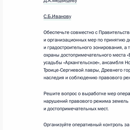
Д.А.Медведеву
28 августа 2012 года, вторник
С.Б.Иванову
Поездка в Татарстан
Обеспечьте совместно с Правительст
28 августа 2012 года, 20:30
Казань, Болгар,
и организационных мер по принятию 
и градостроительного зонирования, а 
охраны достопримечательного места «
27 августа 2012 года, понедельник
усадьбы «Архангельское», ансамбля Н
Троице-Сергиевой лавры, Древнего го
Рабочая встреча с губернатором К
наследия и соблюдению правового реж
Александром Ткачёвым
27 августа 2012 года, 18:00
Сочи
Решите вопрос о выработке мер опера
нарушений правового режима земель 
и достопримечательных мест.
Президент внёс в Госдуму на рати
о сотрудничестве в таможенных дел
Организуйте оперативный контроль за