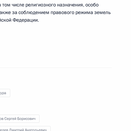
ией и Эль-Сальвадором
в том числе религиозного назначения, особо
 также за соблюдением правового режима земель
ийской Федерации.
ударственным наградам
элы Уго Чавесу
тура
ов Сергей Борисович
едев Дмитрий Анатольевич