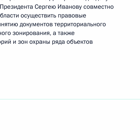
ию помощи гражданам в связи
 Президента Сергею Иванову совместно
не
бласти осуществить правовые
нятию документов территориального
ного зонирования, а также
рий и зон охраны ряда объектов
 награды
6
5м
ом Казахстана Нурсултаном