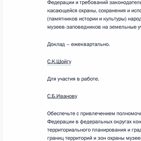
Таможенного союза в рамках ЕврА
Федерации и требований законодатель
касающейся охраны, сохранения и исп
27 августа 2012 года, 11:45
(памятников истории и культуры) нар
музеев-заповедников на земельные у
Президент внёс в Госдуму на рати
Доклад – ежеквартально.
о внесении изменений в закон о н
27 августа 2012 года, 11:30
С.К.Шойгу
Для участия в работе.
Утверждены составы Совета и през
С.Б.Иванову
местного самоуправления
27 августа 2012 года, 11:15
Обеспечьте с привлечением полномоч
Федерации в федеральных округах кон
территориального планирования и гра
Президент внёс в Госдуму на рати
границ территорий и зон охраны музе