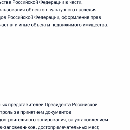
зЭС
ства Российской Федерации в части,
ользования объектов культурного наследия
одов Российской Федерации, оформления прав
частки и иные объекты недвижимого имущества.
фикацию законопроект
едрах
идиума Совета по развитию
ных представителей Президента Российской
троль за принятием документов
достроительного зонирования, за установлением
фикацию Соглашение
ев-заповедников, достопримечательных мест,