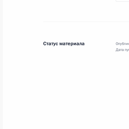
Статус материала
Опублик
Дата пу
Разделы сайта
Информацион
Президента
ресурсы
России
Президента Ро
События
Президент России
Текущий ресурс
Структура
Конституция Росс
Видео и фото
Государственная
Документы