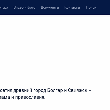
ктура
Видео и фото
Документы
Контакты
Поиск
сетил древний город Болгар и Свияжск –
лама и православия.