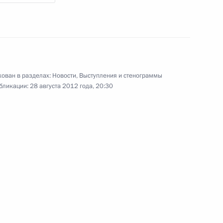
ован в разделах:
Новости
,
Выступления и стенограммы
бликации:
28 августа 2012 года, 20:30
ные
Официальные
Правовая и
сетевые ресурсы
техническая
ссии
Президента России
информация
MAX
О портале
ВКонтакте
Об использовании
ии
информации сайта
Rutube
О персональных
Telegram-канал