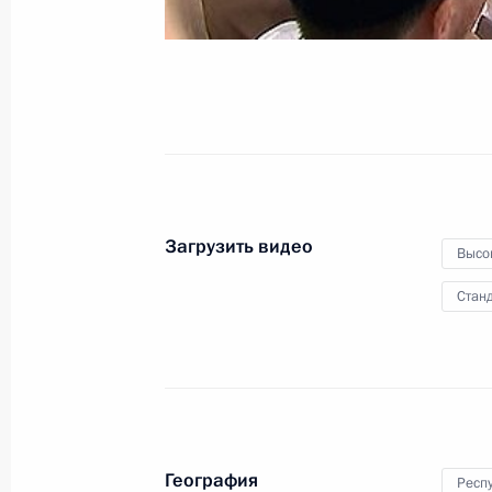
Загрузить видео
Высо
Станд
География
Респу