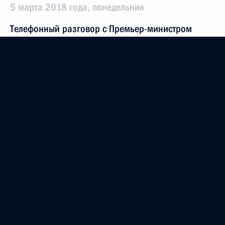
5 марта 2018 года, понедельник
Телефонный разговор с Премьер-министром
Болгарии Бойко Борисовым
5 марта 2018 года, 19:45
Телефонный разговор с Президентом Франции
Эммануэлем Макроном
5 марта 2018 года, 19:30
Заседание Комиссии по вопросам военно-
технического сотрудничества России
с иностранными государствами
5 марта 2018 года, 18:30
Москва, Кремль