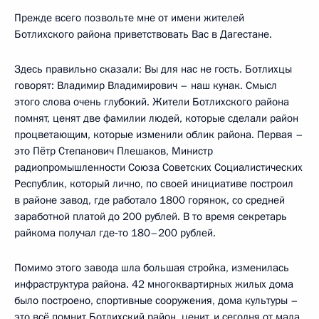
Прежде всего позвольте мне от имени жителей
Ботлихского района приветствовать Вас в Дагестане.
Здесь правильно сказали: Вы для нас не гость. Ботлихцы
говорят: Владимир Владимирович – наш кунак. Смысл
этого слова очень глубокий. Жители Ботлихского района
помнят, ценят две фамилии людей, которые сделали район
процветающим, которые изменили облик района. Первая –
это Пётр Степанович Плешаков, Министр
радиопромышленности Союза Советских Социалистических
Республик, который лично, по своей инициативе построил
в районе завод, где работало 1800 горянок, со средней
заработной платой до 200 рублей. В то время секретарь
райкома получал где‑то 180–200 рублей.
Помимо этого завода шла большая стройка, изменилась
инфраструктура района. 42 многоквартирных жилых дома
было построено, спортивные сооружения, дома культуры –
это всё помнит Ботлихский район, ценит, и сегодня от мала