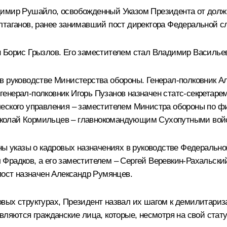
димир Рушайло, освобожденный Указом Президента от долж
лтаганов, ранее занимавший пост директора Федеральной с
 Борис Грызлов. Его заместителем стал Владимир Василье
в руководстве Министерства обороны. Генерал-полковник А
енерал-полковник Игорь Пузанов назначен статс-секретар
ческого управления – заместителем Министра обороны по ф
колай Кормильцев – главнокомандующим Сухопутными вой
аны указы о кадровых назначениях в руководстве Федераль
Фрадков, а его заместителем – Сергей Веревкин-Рахальск
пост назначен Александр Румянцев.
овых структурах, Президент назвал их шагом к демилитари
являются гражданские лица, которые, несмотря на свой ста