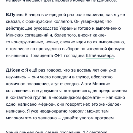
В.Путин:
Я вчера в очередной раз разговаривал, как я уже
сказал, с французским коллегой. Он утверждает, что
действующее руководство Украины готово к выполнению
Минских соглашений и, более того, вносит какие-
то конструктивные, новые, свежие идеи по их выполнению,
в том числе по проведению выборов по известной формуле
нынешнего Президента ФРГ господина
Штайнмайера
.
Д.Козак:
Я ещё раз говорю, что за восемь лет они уже
научились – они часто попадали в глупое, абсолютно
комичное положение, лгут очевидно. А эти Минские
соглашения, все документы, которые сегодня представлены
в контактной группе, в «нормандском формате» – написано
одно, написано «чёрное», они говорят: нет, это же «белое»
написано. Я уже неоднократно говорил: может, там
молоком что-то записано – давайте утюгом прогреем.
Яркий пример был, самый последний, 17 сентября