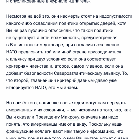
и опубликованные в журнале «Шпигель».
Несмотря на всё это, они насмерть стоят на недопустимости
какого-либо ослабления политики открытых дверей, хотя
Вы не раз публично объясняли, что такой политики
не существует, а есть возможность, предусмотренная
в Вашингтонском договоре, при согласии всех членов
НАТО предложить той или иной стране присоединиться
к альянсу при двух условиях: если она соответствует
критериям членства и, второе, самое главное, если она
добавит безопасности Североатлантическому альянсу. То,
что второй, главнейший критерий давным-давно уже
игнорируется НАТО, это мы знаем.
Но насчёт того, какие же новые идеи могут нам передать
американцы и их союзники, – мы исходим из того, что, как
Вы и сказали Президенту
Макрону
, сначала нам надо
понять, что американцы имеют в виду. Поскольку наши
французские коллеги дают нам такую информацию, что
у них есть понимание того, о чём Вашингтон может с нами