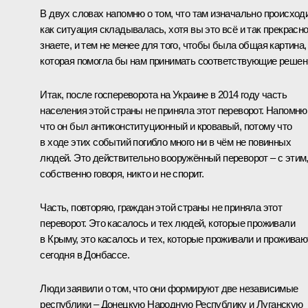
В двух словах напомню о том, что там изначально происходи
как ситуация складывалась, хотя вы это всё и так прекрасн
знаете, и тем не менее для того, чтобы была общая картина,
которая помогла бы нам принимать соответствующие решен
Итак, после госпереворота на Украине в 2014 году часть
населения этой страны не приняла этот переворот. Напомню
что он был антиконституционный и кровавый, потому что
в ходе этих событий погибло много ни в чём не повинных
людей. Это действительно вооружённый переворот – с этим
собственно говоря, никто и не спорит.
Часть, повторяю, граждан этой страны не приняла этот
переворот. Это касалось и тех людей, которые проживали
в Крыму, это касалось и тех, которые проживали и проживаю
сегодня в Донбассе.
Люди заявили о том, что они формируют две независимые
республики – Донецкую Народную Республику и Луганскую