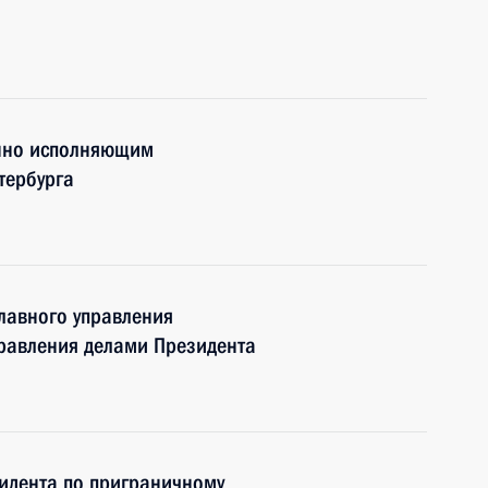
енно исполняющим
тербурга
лавного управления
правления делами Президента
идента по приграничному