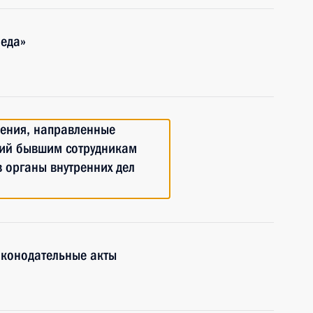
беда»
нения, направленные
тий бывшим сотрудникам
 органы внутренних дел
аконодательные акты