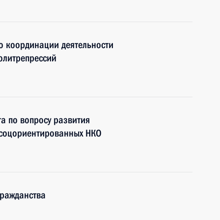
по координации деятельности
олитрепрессий
а по вопросу развития
 соцориентированных НКО
гражданства