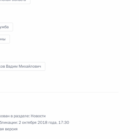
ком Управления Президента
лужба
оны
т должности начальника
 политике
ов Вадим Михайлович
вию с религиозными
ован в разделе:
Новости
бликации:
2 октября 2018 года, 17:30
ая версия