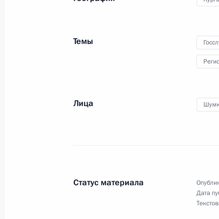
Игорь Неверов назначен начальни
по внешней политике
Темы
29 сентября 2018 года, 13:50
Госс
Реги
Александр Манжосин освобождён о
Управления Президента по внешней
Лица
Шумк
29 сентября 2018 года, 13:40
Заседание Совета по взаимодейст
объединениями
Статус материала
Опублик
27 сентября 2018 года, 19:45
Дата пу
Текстов