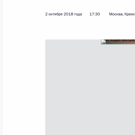
2 октября 2018 года
17:30
Москва, Крем
Олег Тикк назначен начальником Г
международного сотрудничества У
3 октября 2018 года, 15:30
Подписан Указ об Управлении През
сотрудничеству
2 октября 2018 года, 19:20
Вадим Шумков назначен врио губе
2 октября 2018 года, 17:30