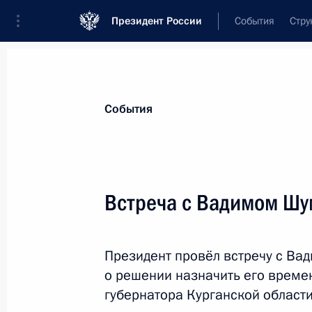
Президент России
События
Стру
Материалы по выбранной теме
События
Госслужба,
1825 результатов
Встреча с Вадимом Ш
Показа
Президент провёл встречу с Ва
Александр Беглов назначен врем
о решении назначить его врем
обязанности губернатора Санкт-Пе
губернатора Курганской области
3 октября 2018 года, 18:35