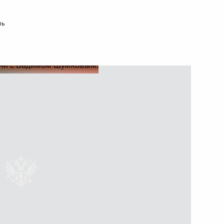
ль
лавного управления
правления делами Президента
идента по приграничному
рнатора Курганской области