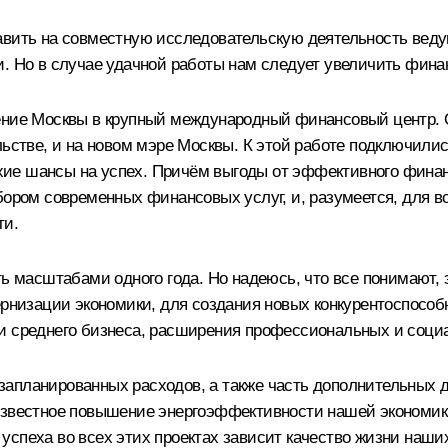
равить на совместную исследовательскую деятельность ве
и. Но в случае удачной работы нам следует увеличить фин
ение Москвы в крупный международный финансовый центр. 
ельстве, и на новом мэре Москвы. К этой работе подключил
лохие шансы на успех. Причём выгоды от эффективного финан
ором современных финансовых услуг, и, разумеется, для все
ти.
ь масштабами одного года. Но надеюсь, что все понимают, э
ернизации экономики, для создания новых конкурентоспособ
 и среднего бизнеса, расширения профессиональных и соци
запланированных расходов, а также часть дополнительных 
известное повышение энергоэффективности нашей экономик
успеха во всех этих проектах зависит качество жизни наши