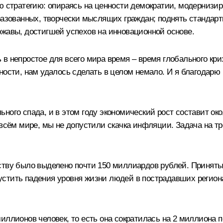
ю стратегию: опираясь на ценности демократии, модернизир
разованных, творчески мыслящих граждан; поднять стандар
ржавы, достигшей успехов на инновационной основе.
 в непростое для всего мира время – время глобального кр
ности, нам удалось сделать в целом немало. И я благодарю 
ного спада, и в этом году экономический рост составит ок
 всём мире, мы не допустили скачка инфляции. Задача на тр
йству было выделено почти 150 миллиардов рублей. Принят
стить падения уровня жизни людей в пострадавших регион
иллионов человек, то есть она сократилась на 2 миллиона 