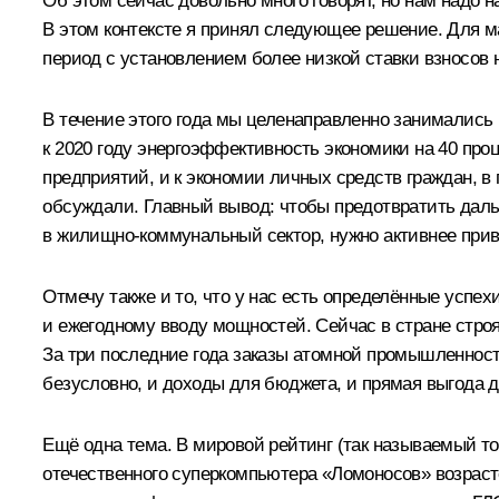
Об этом сейчас довольно много говорят, но нам надо
В этом контексте я принял следующее решение. Для м
период с установлением более низкой ставки взносов н
В течение этого года мы целенаправленно занимались
к 2020 году энергоэффективность экономики на 40 про
предприятий, и к экономии личных средств граждан, в 
обсуждали. Главный вывод: чтобы предотвратить дал
в жилищно-коммунальный сектор, нужно активнее прив
Отмечу также и то, что у нас есть определённые успех
и ежегодному вводу мощностей. Сейчас в стране строят
За три последние года заказы атомной промышленности
безусловно, и доходы для бюджета, и прямая выгода д
Ещё одна тема. В мировой рейтинг (так называемый т
отечественного суперкомпьютера «Ломоносов» возрастё