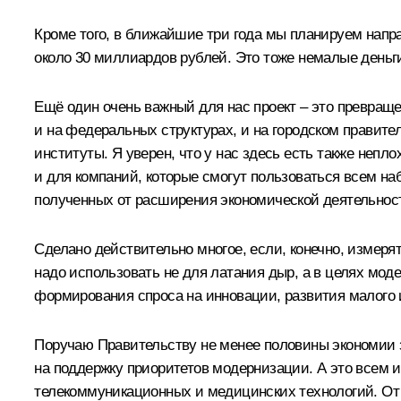
Кроме того, в ближайшие три года мы планируем нап
около 30 миллиардов рублей. Это тоже немалые деньг
Ещё один очень важный для нас проект – это превращ
и на федеральных структурах, и на городском правит
институты. Я уверен, что у нас здесь есть также неп
и для компаний, которые смогут пользоваться всем наб
полученных от расширения экономической деятельнос
Сделано действительно многое, если, конечно, измерят
надо использовать не для латания дыр, а в целях мод
формирования спроса на инновации, развития малого
Поручаю Правительству не менее половины экономии 
на поддержку приоритетов модернизации. А это всем 
телекоммуникационных и медицинских технологий. От 