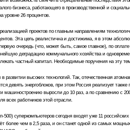
 найти возможность смягчить отрицательные последствия эт
алого бизнеса, работающего в производственной и социаль
а уровне 26 процентов.
 реализацией проектов по главным направлениям технологи
центов. Эта цель реалистична и достижима, я в этом абсолю
первую очередь (что, может быть, самое главное), по оплат
ьнейшую деградацию коммунального хозяйства и одновреме
лекать частный капитал. Необходимые поручения на эту тем
и в развитии высоких технологий. Так, отечественная атомн
ся девять энергоблоков, при этом Россия реализует также п
 машиностроению выросли до 10 раз, а по сравнению с 2005
ля всех работников этой отрасли.
оп-500) суперкомпьютеров сегодня входят уже 11 российски
т более чем в 2,5 раза, и он станет одной из самых мощн