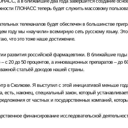
ОНАСС, а в ближайшие два года завершится создание осно
жности ГЛОНАСС теперь будет служить массовому пользов
ательных телеканалов будет обеспечен в большинстве пригр
щем году мы «научили» всемирную сеть русскому языку. Это
таю, что это тоже наше достижение.
егии развития российской фармацевтики. В ближайшие годы
– с 20 до 50 процентов, а инновационных препаратов – до 6
я важной статьёй доходов нашей страны.
р в Сколкове. Я выступил с этой инициативой меньше года 
а, есть, наконец, специальный закон, который устанавливае
предложения от частных и государственных компаний, которы
дарственное финансирование исследовательской деятельност