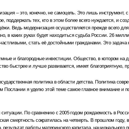
низация – это, конечно, не самоцель. Это лишь инструмент
 поддержать тех, кто в этом более всего нуждается, и созд
ёжи. Ведь модернизация осуществляется прежде всего для 
о, в каких руках будет находиться судьба России. 26 милл
частливыми, стать её достойными гражданами. Это задача н
умные и благородные инвестиции. Общество, в котором на 
ество быстрее и лучше развивается, имеет благоприятную, п
ударственная политика в области детства. Политика соврем
 Послании я уделю этой теме самое главное внимание и под
итуации. По сравнению с 2005 годом рождаемость в России
кая смертность сократилась на четверть. В прошлом году, в
о, результат работы материнского капитала, национального 