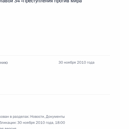
главой 34 «Преступления против мира
Сергеем Собяниным
1
сть, Горки
в саммите Россия – ЕС
анию
30 ноября 2010 года
ходима чёткая система
6
ован в разделах:
Новости
,
Документы
сть, Горки
бликации:
30 ноября 2010 года, 18:00
ая версия