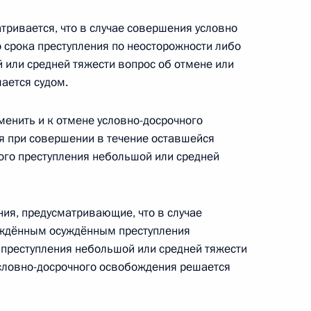
тривается, что в случае совершения условно
 срока преступления по неосторожности либо
или средней тяжести вопрос об отмене или
 ставки акцизов на 2011–
ается судом.
менить и к отмене условно-досрочного
я при совершении в течение оставшейся
ого преступления небольшой или средней
бсуждение проекта нового
1
ния, предусматривающие, что в случае
ождённым осуждённым преступления
преступления небольшой или средней тяжести
условно-досрочного освобождения решается
одекс