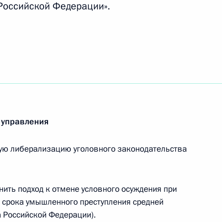
Российской Федерации».
альный закон «О внесении
й Налогового кодекса
альный закон «О внесении
второй Налогового кодекса
 управления
ую либерализацию уголовного законодательства
ить подход к отмене условного осуждения при
ки налога на добычу
 срока умышленного преступления средней
нспортного налога
а Российской Федерации).