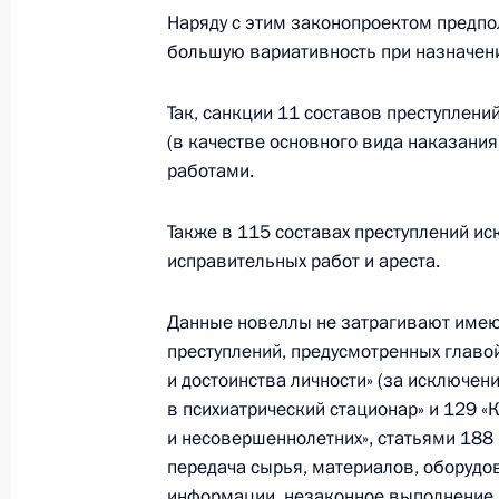
изменений в Уголовный кодекс
Наряду с этим законопроектом предпо
большую вариативность при назначени
30 ноября 2010 года, 18:00
Так, санкции 11 составов преступлен
(в качестве основного вида наказания
Подписан закон об обязательном 
работами.
30 ноября 2010 года, 17:20
Также в 115 составах преступлений и
исправительных работ и ареста.
Внесено изменение в закон о выбо
Государственной Думы
Данные новеллы не затрагивают име
преступлений, предусмотренных главой
30 ноября 2010 года, 17:00
и достоинства личности» (за исключе
в психиатрический стационар» и 129 «
и несовершеннолетних», статьями 188
Рабочая встреча с Президентом Д
передача сырья, материалов, оборудов
Магомедовым
информации, незаконное выполнение ра