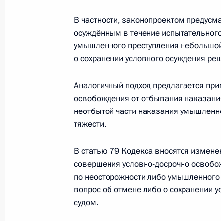
1 декабря 2010 года, 09:30
В частности, законопроектом предусма
осуждённым в течение испытательного
умышленного преступления небольшой 
Подписан закон, устанавливающий
о сохранении условного осуждения реш
2013 годы
1 декабря 2010 года, 09:10
Аналогичный подход предлагается при
освобождения от отбывания наказани
неотбытой части наказания умышленн
С 1 декабря в интернете открыто о
тяжести.
закона об образовании
В статью 79 Кодекса вносятся измене
1 декабря 2010 года, 09:00
Москва
совершения условно-досрочно освоб
по неосторожности либо умышленного 
вопрос об отмене либо о сохранении 
Внесены изменения в Налоговый к
судом.
1 декабря 2010 года, 08:40