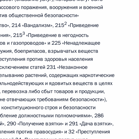
ссового поражения, вооружения и военной
отив общественной безопасности»
2
тво», 214 «Вандализм», 215
«Приведение
3
ния», 215
«Приведение в негодность
и всея Руси Кириллом
4
ов и газопроводов» и 225 «Ненадлежащее
ружия, боеприпасов, взрывчатых веществ
реступления против здоровья населения
исключением статей 231 «Незаконное
елыванию растений, содержащих наркотические
му Собранию
:
12
ильнодействующих и ядовитых веществ в целях
, перевозка либо сбыт товаров и продукции,
 не отвечающих требованиям безопасности»),
 конституционного строя и безопасности
ребление должностными полномочиями», 286
, 290 «Получение взятки» и 291 «Дача взятки»,
ью Беллы Ахмадулиной
ления против правосудия» и 32 «Преступления