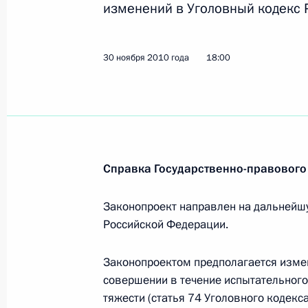
изменений в Уголовный кодекс 
Дмитрий Медведев подписал Федер
изменений в главу 21 части второ
30 ноября 2010 года
Российской Федерации»
18:00
1 декабря 2010 года, 10:10
Дмитрий Медведев подписал Федер
изменений в главы 30 и 31 части 
Справка Государственно-правового
Российской Федерации»
Законопроект направлен на дальнейш
1 декабря 2010 года, 10:05
Российской Федерации.
Законопроектом предполагается измен
Подписан закон, изменяющий став
совершении в течение испытательного
полезных ископаемых и ставки тра
тяжести (статья 74 Уголовного кодекс