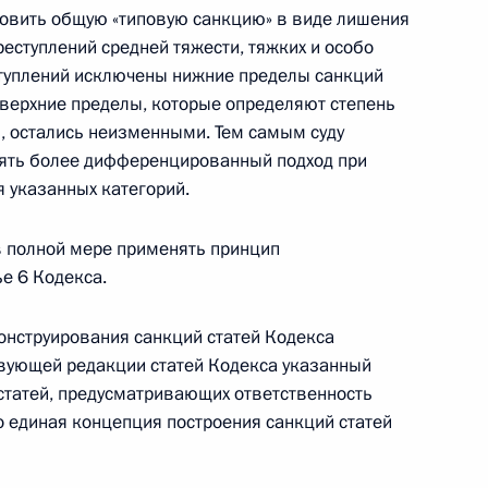
новить общую «типовую санкцию» в виде лишения
еступлений средней тяжести, тяжких и особо
еступлений исключены нижние пределы санкций
док взыскания налогов,
 верхние пределы, которые определяют степень
а налогоплательщика
, остались неизменными. Тем самым суду
ять более дифференцированный подход при
я указанных категорий.
в полной мере применять принцип
е 6 Кодекса.
иозным организациям
ия
онструирования санкций статей Кодекса
твующей редакции статей Кодекса указанный
статей, предусматривающих ответственность
о единая концепция построения санкций статей
ного закона о внесении