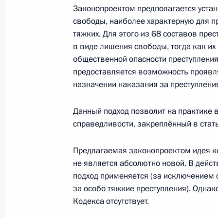
Законопроектом предполагается уста
свободы, наиболее характерную для пр
тяжких. Для этого из 68 составов пр
Подписан закон, изменяющий поря
в виде лишения свободы, тогда как их
сборов, штрафов за счёт имуществ
общественной опасности преступления
1 декабря 2010 года, 08:30
предоставляется возможность проявл
назначении наказания за преступлени
Данный подход позволит на практике 
30 ноября 2010 года, вторник
справедливости, закреплённый в стать
Подписан закон о передаче религ
имущества религиозного назначен
Предлагаемая законопроектом идея к
не является абсолютно новой. В дейс
30 ноября 2010 года, 19:30
подход применяется (за исключением 
за особо тяжкие преступления). Однак
Кодекса отсутствует.
В Госдуму внесён проект федераль