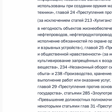
использованы при создании оружия ма
30 ноября 2010 года, 16:30
Москва, Кремль
техники», главой 24 «Преступления пр
(за исключением статей 213 «Хулиганс
в негодность объектов жизнеобеспече
Встреча с Патриархом Московским 
нефтепроводов, нефтепродуктопровод
30 ноября 2010 года, 15:30
Москва, Кремль
исполнение обязанностей по охране о
и взрывных устройств»), главой 25 «П
и общественной нравственности» (за 
культивирование запрещённых к возд
Послание Президента Федерально
вещества», 234 «Незаконный оборот с
30 ноября 2010 года, 13:00
Москва, Кремль
сбыта» и 238 «Производство, хранение
выполнение работ или оказание услуг,
главой 29 «Преступления против основ
29 ноября 2010 года, понедельник
государства», статьями 285 «Злоупот
«Превышение должностных полномочий»
Соболезнования в связи со смерт
некоторыми статьями глав 31 «Преступ