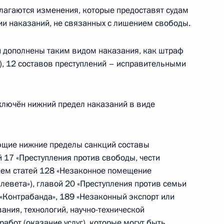
лагаются изменения, которые предоставят судам
и наказаний, не связанных с лишением свободы.
ий дополнены таким видом наказания, как штраф
), 12 составов преступлений – исправительными
медицинском страховании
сключён нижний предел наказаний в виде
рах депутатов
ющие нижние пределы санкций составы
 17 «Преступления против свободы, чести
нием статей 128 «Незаконное помещение
Клевета»), главой 20 «Преступления против семьи
 «Контрабанда», 189 «Незаконный экспорт или
агестана Магомедсаламом
ания, технологий, научно-технической
бот (оказание услуг), которые могут быть