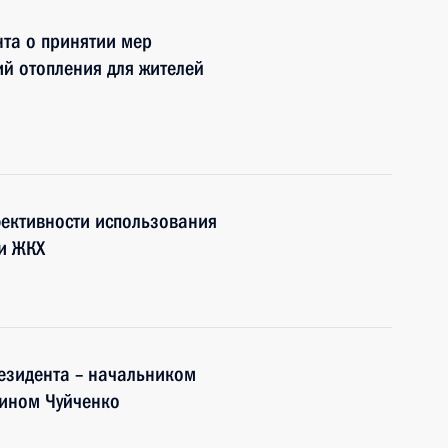
та о принятии мер
й отопления для жителей
фективности использования
и ЖКХ
езидента – начальником
тином Чуйченко