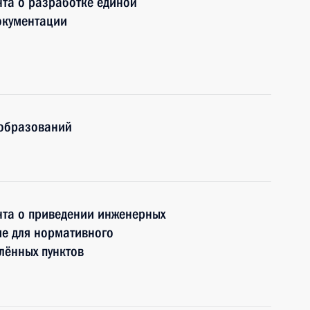
та о разработке единой
окументации
 образований
нта о приведении инженерных
ие для нормативного
лённых пунктов