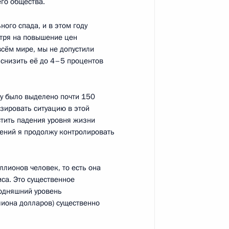
его общества.
ого спада, и в этом году
ркович возглавил работу
отря на повышение цен
 Ленинградской области
всём мире, мы не допустили
 снизить её до 4–5 процентов
ву было выделено почти 150
зировать ситуацию в этой
та о внесении в Госдуму
тить падения уровня жизни
 работ, услуг
чений я продолжу контролировать
компаниями), субъектами
ациями коммунального
ллионов человек, то есть она
са. Это существенное
годняшний уровень
лиона долларов) существенно