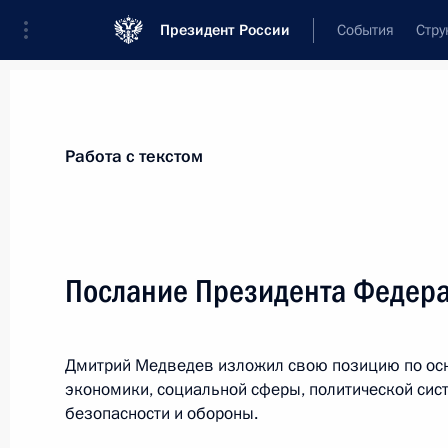
Президент России
События
Стру
Материалы по выбранной теме
Работа с текстом
ЖКХ,
267 результатов
Послание Президента Федер
Показа
Дмитрий Медведев изложил свою позицию по ос
Внесены изменения в закон об ав
экономики, социальной сферы, политической сис
12 июля 2011 года, 16:15
безопасности и обороны.