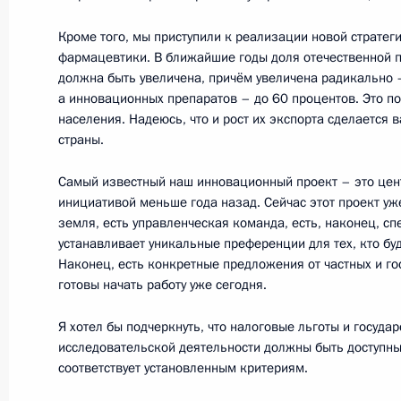
отношений в сфере содействия ре
Кроме того, мы приступили к реализации новой стратег
1 января 2012 года
фармацевтики. В ближайшие годы доля отечественной 
26 января 2011 года, 10:30
должна быть увеличена, причём увеличена радикально –
а инновационных препаратов – до 60 процентов. Это по
населения. Надеюсь, что и рост их экспорта сделается 
страны.
Рабочая встреча с губернатором Т
Бетиным
Самый известный наш инновационный проект – это цент
инициативой меньше года назад. Сейчас этот проект уж
11 января 2011 года, 17:50
земля, есть управленческая команда, есть, наконец, с
устанавливает уникальные преференции для тех, кто бу
Наконец, есть конкретные предложения от частных и г
готовы начать работу уже сегодня.
Подписан закон, направленный на
деятельности Фонда содействия 
Я хотел бы подчеркнуть, что налоговые льготы и госуд
коммунального хозяйства
исследовательской деятельности должны быть доступны в
соответствует установленным критериям.
1 января 2011 года, 12:40