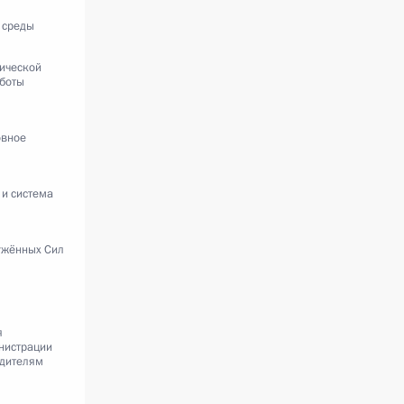
 среды
ической
аботы
овное
 и система
ужённых Сил
я
нистрации
одителям