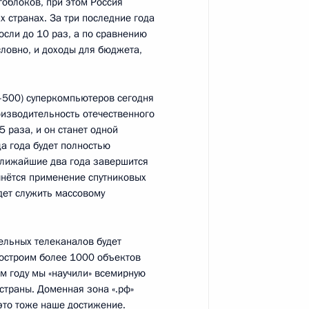
гоблоков, при этом Россия
х странах. За три последние года
ли до 10 раз, а по сравнению
словно, и доходы для бюджета,
та о продлении срока
да содействия
п-500) суперкомпьютеров сегодня
оизводительность отечественного
 раза, и он станет одной
а года будет полностью
ближайшие два года завершится
чнётся применение спутниковых
та о принятии мер
дет служить массовому
лектроснабжения жилого дома
оде Ярцево
ельных телеканалов будет
построим более 1000 объектов
м году мы «научили» всемирную
страны. Доменная зона «.рф»
та о регулировании
 это тоже наше достижение.