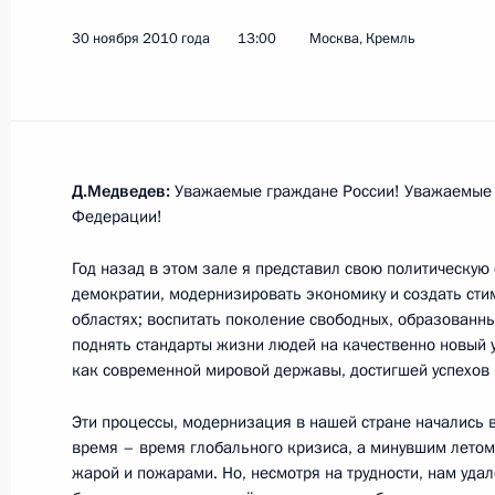
30 ноября 2010 года
13:00
Москва, Кремль
Работа мобильной приёмной Прези
12 июля 2011 года, 14:30
Д.Медведев:
Уважаемые граждане России! Уважаемые 
Информация о результатах рассмо
Федерации!
во исполнение пункта 3 перечня п
мобильной приёмной в Ставрополь
Год назад в этом зале я представил свою политическую 
демократии, модернизировать экономику и создать стим
6 июля 2011 года, 20:40
областях; воспитать поколение свободных, образованн
поднять стандарты жизни людей на качественно новый у
как современной мировой державы, достигшей успехов 
Помощник Президента Аркадий Дво
Эти процессы, модернизация в нашей стране начались в
мобильной приёмной Президента Ро
время – время глобального кризиса, а минувшим летом
19 июня 2011 года, 13:00
жарой и пожарами. Но, несмотря на трудности, нам удал