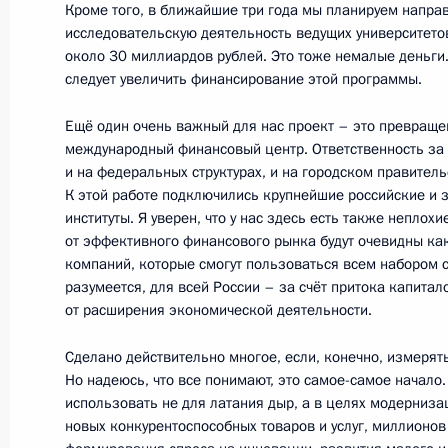
Кроме того, в ближайшие три года мы планируем напра
исследовательскую деятельность ведущих университе
Рабочая встреча с губернатором Т
около 30 миллиардов рублей. Это тоже немалые деньги.
следует увеличить финансирование этой программы.
Дудкой
23 декабря 2010 года, 16:00
Ещё один очень важный для нас проект – это превращ
международный финансовый центр. Ответственность за
и на федеральных структурах, и на городском правител
К этой работе подключились крупнейшие российские и
Послание Президента Федерально
институты. Я уверен, что у нас здесь есть также неплох
от эффективного финансового рынка будут очевидны как
30 ноября 2010 года, 13:00
компаний, которые смогут пользоваться всем набором с
разумеется, для всей России – за счёт притока капитал
от расширения экономической деятельности.
Встреча с руководителями политиче
Сделано действительно многое, если, конечно, измерят
в Государственной Думе
Но надеюсь, что все понимают, это самое-самое начало. 
24 ноября 2010 года, 15:00
использовать не для латания дыр, а в целях модерниза
новых конкурентоспособных товаров и услуг, миллионов