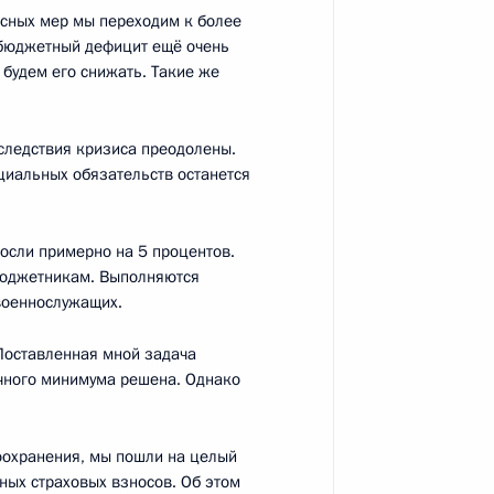
та о разработке единой
сных мер мы переходим к более
окументации
 бюджетный дефицит ещё очень
 будем его снижать. Такие же
оследствия кризиса преодолены.
циальных обязательств останется
 образований
сли примерно на 5 процентов.
бюджетникам. Выполняются
военнослужащих.
нта о приведении инженерных
Поставленная мной задача
ие для нормативного
чного минимума решена. Однако
лённых пунктов
оохранения, мы пошли на целый
ных страховых взносов. Об этом