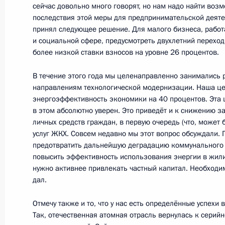
сейчас довольно много говорят, но нам надо найти воз
последствия этой меры для предпринимательской деятел
Об исполнении поручения Президен
принял следующее решение. Для малого бизнеса, рабо
по обеспечению комфортных услови
и социальной сфере, предусмотреть двухлетний перехо
рабочего посёлка Мокшан
более низкой ставки взносов на уровне 26 процентов.
24 марта 2011 года, 19:00
В течение этого года мы целенаправленно занимались 
направлениям технологической модернизации. Наша це
энергоэффективность экономики на 40 процентов. Эта 
Поручения по итогам проверки эф
в этом абсолютно уверен. Это приведёт и к снижению з
личных средств граждан, в первую очередь (что, может б
финансовых средств организациям
услуг ЖКХ. Совсем недавно мы этот вопрос обсуждали. 
15 марта 2011 года, 18:15
предотвратить дальнейшую деградацию коммунального 
повысить эффективность использования энергии в жил
нужно активнее привлекать частный капитал. Необходим
дал.
Рабочая встреча с помощником Пр
Контрольного управления Констан
Отмечу также и то, что у нас есть определённые успехи 
Так, отечественная атомная отрасль вернулась к серий
15 марта 2011 года, 18:00