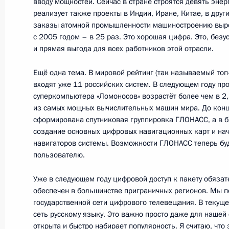
вводу мощностей. Сейчас в стране строятся девять энер
реализует также проекты в Индии, Иране, Китае, в други
заказы атомной промышленности машиностроению вырос
с 2005 годом – в 25 раз. Это хорошая цифра. Это, безу
Об исполнении поручения Президен
и прямая выгода для всех работников этой отрасли.
деятельности госкорпорации – Фон
реформированию ЖКХ
Ещё одна тема. В мировой рейтинг (так называемый то
входят уже 11 российских систем. В следующем году пр
15 февраля 2011 года, 10:30
суперкомпьютера «Ломоносов» возрастёт более чем в 2,5
из самых мощных вычислительных машин мира. До конц
сформирована спутниковая группировка ГЛОНАСС, а в 
создание основных цифровых навигационных карт и на
Об исполнении поручения Президен
навигаторов системы. Возможности ГЛОНАСС теперь бу
по обеспечению бесперебойного э
пользователю.
№15 по улице Карла Маркса в гор
8 февраля 2011 года, 11:00
Уже в следующем году цифровой доступ к пакету обязат
обеспечен в большинстве приграничных регионов. Мы 
государственной сети цифрового телевещания. В текуще
сеть русскому языку. Это важно просто даже для нашей 
Об исполнении поручения Президен
открыта и быстро набирает популярность. Я считаю, что