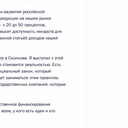
формированию ЖКХ после
ии развития российской
продукции на нашем рынке
 с 20 до 50 процентов,
высит доступность лекарств для
важной статьёй доходов нашей
амбовской области Олегом
р в Сколкове. Я выступил с этой
е становится реальностью. Есть
пециальный закон, который
дет заниматься этим проектом.
осударственных компаний, которые
 повышение эффективности
реформированию жилищно-
арственное финансирование
сем, у кого есть идеи и кто