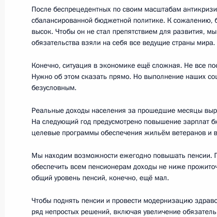
Об исполнении поручения Президен
После беспрецедентных по своим масштабам антикризи
электронной формы технической д
сбалансированной бюджетной политике. К сожалению,
на многоквартирные дома
высок. Чтобы он не стал препятствием для развития, мы
обязательства взяли на себя все ведущие страны мира.
7 апреля 2011 года, 18:00
Конечно, ситуация в экономике ещё сложная. Не все п
Нужно об этом сказать прямо. Но выполнение наших со
безусловным.
Встреча с главами муниципальных
6 апреля 2011 года, 16:00
Реальные доходы населения за прошедшие месяцы выро
На следующий год предусмотрено повышение зарплат 
целевые программы обеспечения жильём ветеранов и 
Об исполнении поручения Президе
Мы находим возможности ежегодно повышать пенсии. 
сооружений в надлежащее состоян
обеспечить всем пенсионерам доходы не ниже прожито
обеспечения водоснабжением насе
общий уровень пенсий, конечно, ещё мал.
24 марта 2011 года, 20:00
Чтобы поднять пенсии и провести модернизацию здрав
ряд непростых решений, включая увеличение обязатель