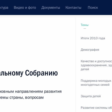
ктура
Видео и фото
Документы
Контакты
Поиск
Все темы
Подписаться на ленту
Темы
Итоги 2010 года
Демография
Качество и доступнос
здравоохранения, з
детей
альному Собранию
ть следующие материалы
Поддержка молодых
многодетных семей
новным направлениям развития
томобильных дорогах
Защита детей
темы страны, вопросам
Развитие системы о