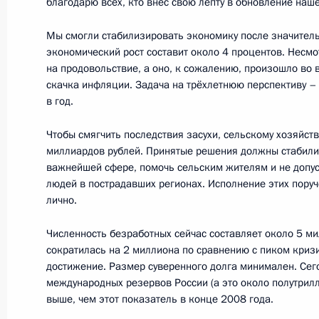
благодарю всех, кто внёс свою лепту в обновление наш
Мы смогли стабилизировать экономику после значительн
Помощник Президента Аркадий Дво
экономический рост составит около 4 процентов. Несм
мобильной приёмной Президента в
на продовольствие, а оно, к сожалению, произошло во 
скачка инфляции. Задача на трёхлетнюю перспективу –
16 июня 2011 года, 17:45
в год.
Чтобы смягчить последствия засухи, сельскому хозяйст
миллиардов рублей. Принятые решения должны стабили
Об исполнении поручения Президен
важнейшей сфере, помочь сельским жителям и не допус
законопроекта «О закупках товаров,
людей в пострадавших регионах. Исполнение этих пору
государственными корпорациями (
лично.
естественных монополий, организ
комплекса»
Численность безработных сейчас составляет около 5 ми
сократилась на 2 миллиона по сравнению с пиком кризи
26 апреля 2011 года, 19:40
достижение. Размер суверенного долга минимален. Се
международных резервов России (а это около полутрил
выше, чем этот показатель в конце 2008 года.