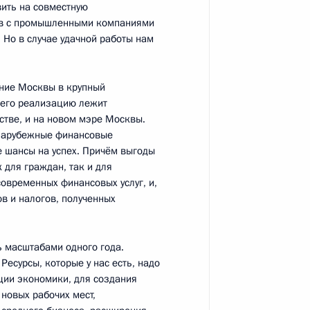
вить на совместную
тов с промышленными компаниями
ульской области Вячеславом
 Но в случае удачной работы нам
ение Москвы в крупный
 его реализацию лежит
ьстве, и на новом мэре Москвы.
 зарубежные финансовые
му Собранию
ие шансы на успех. Причём выгоды
 для граждан, так и для
овременных финансовых услуг, и,
ов и налогов, полученных
ских партий, представленных
ь масштабами одного года.
Ресурсы, которые у нас есть, надо
ции экономики, для создания
 новых рабочих мест,