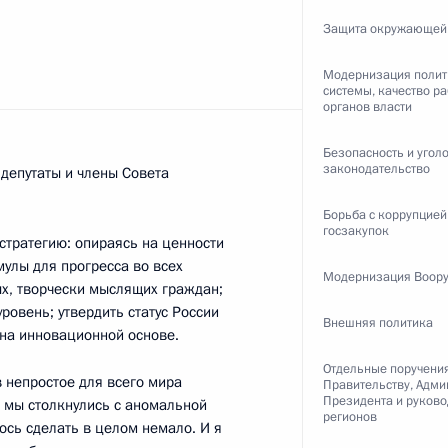
Защита окружающей
дента в Калужской области
Модернизация полит
системы, качество р
органов власти
Безопасность и угол
законодательство
депутаты и члены Совета
трения обращения
оручений по итогам работы
Борьба с коррупцией
ском крае
госзакупок
стратегию: опираясь на ценности
улы для прогресса во всех
Модернизация Воор
ых, творчески мыслящих граждан;
ровень; утвердить статус России
Внешняя политика
на инновационной основе.
ркович возглавил работу
Отдельные поручени
 непростое для всего мира
ссии в Республике Татарстан
Правительству, Адми
Президента и руков
 мы столкнулись с аномальной
регионов
ось сделать в целом немало. И я