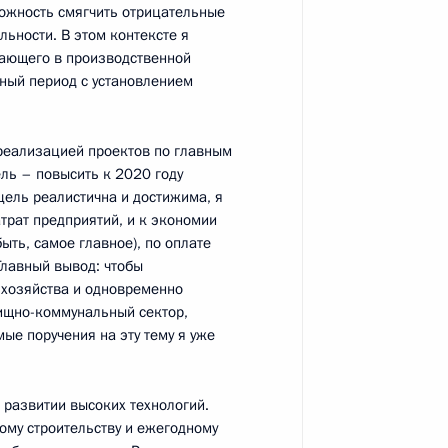
можность смягчить отрицательные
ьности. В этом контексте я
та о принятии мер
тающего в производственной
й отопления для жителей
дный период с установлением
реализацией проектов по главным
ль – повысить к 2020 году
цель реалистична и достижима, я
фективности использования
атрат предприятий, и к экономии
ыть, самое главное), по оплате
и ЖКХ
Главный вывод: чтобы
хозяйства и одновременно
ищно-коммунальный сектор,
ые поручения на эту тему я уже
езидента – начальником
тином Чуйченко
в развитии высоких технологий.
ному строительству и ежегодному