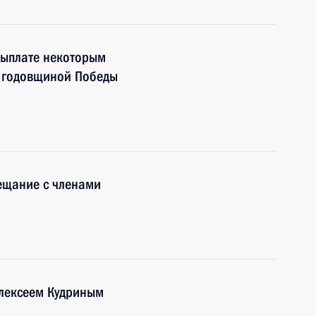
выплате некоторым
й годовщиной Победы
ещание с членами
Алексеем Кудриным