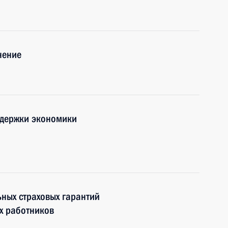
нение
ддержки экономики
ьных страховых гарантий
х работников