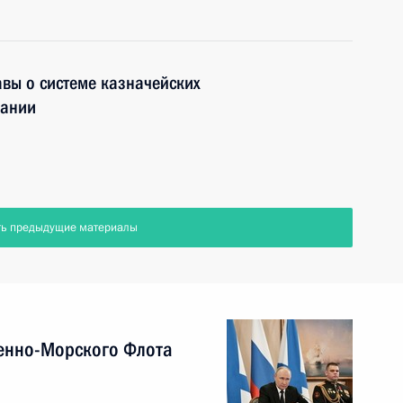
вы о системе казначейских
вании
ть предыдущие материалы
енно-Морского Флота