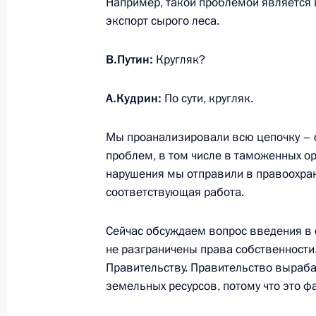
Например, такой проблемой является 
14 января 2020 года, 10:30
экспорт сырого леса.
В.Путин:
Кругляк?
В Бюджетный кодекс добавлены гла
платежей и казначейском обслужи
А.Кудрин:
По сути, кругляк.
28 декабря 2019 года, 20:20
Мы проанализировали всю цепочку – о
проблем, в том числе в таможенных ор
нарушения мы отправили в правоохран
соответствующая работа.
Сейчас обсуждаем вопрос введения в 
не разграничены права собственности
Правительству. Правительство выраба
Встреча с военнослужащими Во
земельных ресурсов, потому что это ф
26 июля 2026 года