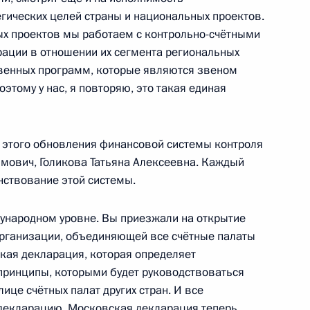
егических целей страны и национальных проектов.
ых проектов мы работаем с контрольно-счётными
ации в отношении их сегмента региональных
твенных программ, которые являются звеном
одекс Российской Федерации
этому у нас, я повторяю, это такая единая
ля этого обновления финансовой системы контроля
мович, Голикова Татьяна Алексеевна. Каждый
метры федерального бюджета
нствование этой системы.
дународном уровне. Вы приезжали на открытие
организации, объединяющей все счётные палаты
ская декларация, которая определяет
сления Центробанком
принципы, которыми будет руководствоваться
родажи Правительству акций
ице счётных палат других стран. И все
 декларацию. Московская декларация теперь