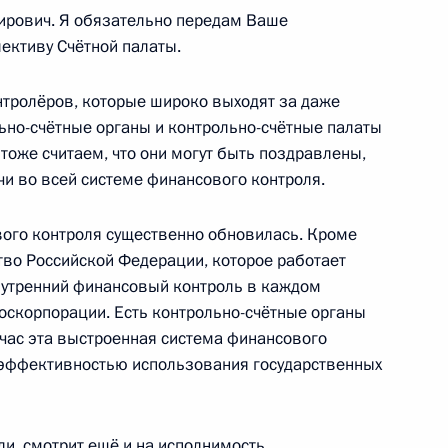
рович. Я обязательно передам Ваше
ективу Счётной палаты.
нтролёров, которые широко выходят за даже
 борьбе с распространением
льно-счётные органы и контрольно-счётные палаты
тоже считаем, что они могут быть поздравлены,
и во всей системе финансового контроля.
вого контроля существенно обновилась. Кроме
одекс Российской Федерации
тво Российской Федерации, которое работает
внутренний финансовый контроль в каждом
госкорпорации. Есть контрольно-счётные органы
час эта выстроенная система финансового
а эффективностью использования государственных
становлении действия
одекса и установлении
в 2020 году
ли, смотрит ещё и на исполнимость