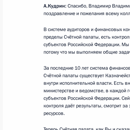
15 апреля 2020 года, 21:00
А.Кудрин:
Спасибо, Владимир Владими
поздравление и пожелания всему колл
В системе аудиторов и финансовых ко
Совещание с главами регионов по
пределы Счётной палаты, есть контро
коронавируса в России
субъектов Российской Федерации. Мы 
8 апреля 2020 года, 17:30
потому что мы выполняем общие задач
За последние 10 лет система финансо
Внесены изменения в Бюджетный к
Счётной палаты существует Казначейс
внутри исполнительной власти. Есть 
7 апреля 2020 года, 12:45
министерстве и ведомстве, в каждой 
субъектов Российской Федерации. Сей
контроля даёт результаты, смотрит з
Внесены изменения в закон о прио
ресурсов.
отдельных положений Бюджетного к
особенностей исполнения бюджета 
Теперь Счётная палата, как Вы и сказа