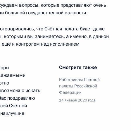
суждаем вопросы, которые представляют очень
и большой государственной важности.
одекс Российской Федерации
оговаривались, что Счётная палата будет даже
, которыми вы занимаетесь, а именно, в данной
я ещё и контролем над исполнением
ещания с членами
Смотрите также
поры
 уважаемыми
Работникам Счётной
ютно
палаты Российской
невозможно искать
Федерации
 Вас поздравляю
14 января 2020 года
всей Счётной
ротиводействия
е наилучшие
усной инфекции (COVID-
ерации