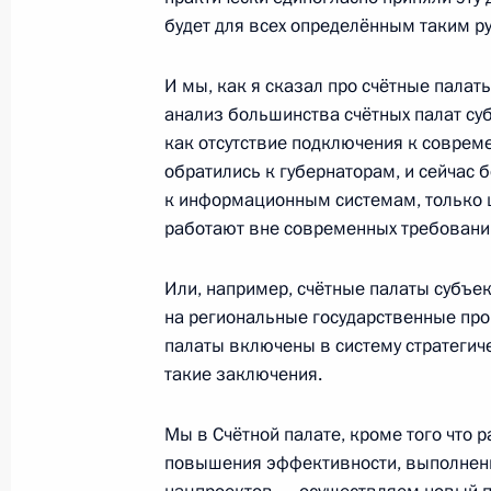
будет для всех определённым таким 
18 марта 2020 года, 17:35
И мы, как я сказал про счётные палат
анализ большинства счётных палат суб
Встреча с инвесторами
как отсутствие подключения к совр
обратились к губернаторам, и сейчас
11 марта 2020 года, 13:50
к информационным системам, только 
работают вне современных требований
Встреча с вице-премьером Марато
Или, например, счётные палаты субъе
3 марта 2020 года, 14:55
на региональные государственные пр
палаты включены в систему стратегич
такие заключения.
Встреча с лидером фракции «Едина
Мы в Счётной палате, кроме того что 
Неверовым
повышения эффективности, выполнени
18 февраля 2020 года, 14:40