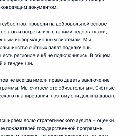
руководящим документом.
ы субъектов, провели на добровольной основе
ъектов и встретились с такими недостатками,
еменным информационным системам. Мы
 большинство счётных палат подключены
шесть регионов ещё не подключились. В общем,
 и тенденций.
м Хуснуллиным
ктов не всегда имели право давать заключение
ограммы. Мы считаем это обязательным. Счётные
еского планирования, поэтому они должны давать
я Россия» Сергеем
расширяем долю стратегического аудита – оценки
е показателей государственной программы