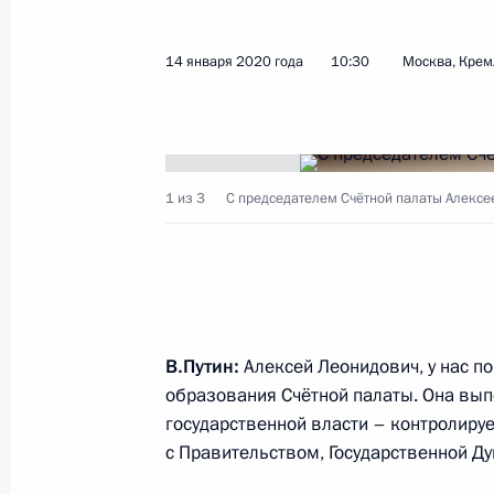
8 июня 2020 года, 15:50
14 января 2020 года
10:30
Москва, Крем
В Бюджетный кодекс внесено изме
8 июня 2020 года, 14:05
1 из 3
С председателем Счётной палаты Алекс
Совещание по реализации мер по
и социальной сферы
19 мая 2020 года, 15:40
В.Путин:
Алексей Леонидович, у нас по
образования Счётной палаты. Она вы
государственной власти – контролиру
Указ о предоставлении дополнител
с Правительством, Государственной Д
отдельным категориям медицински