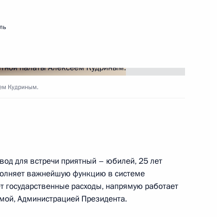
ль
нение
еем Кудриным.
ддержки экономики
вод для встречи приятный – юбилей, 25 лет
полняет важнейшую функцию в системе
ет государственные расходы, напрямую работает
ьных страховых гарантий
умой, Администрацией Президента.
х работников