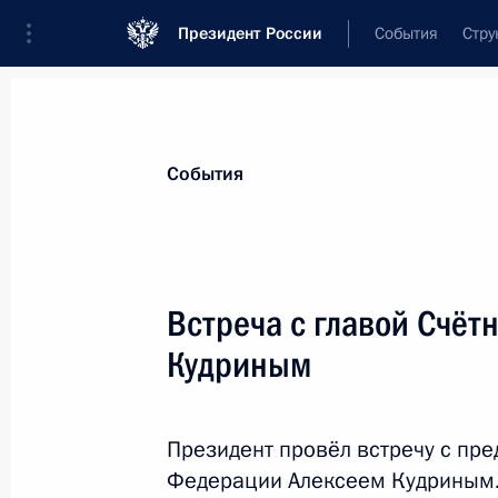
Президент России
События
Стру
Материалы по выбранной теме
События
Государственные финансы,
873 рез
Встреча с главой Счёт
Показа
Кудриным
Внесены изменения в статью 93 за
в сфере закупок товаров, работ, ус
Президент провёл встречу с пр
государственных и муниципальных 
Федерации Алексеем Кудриным