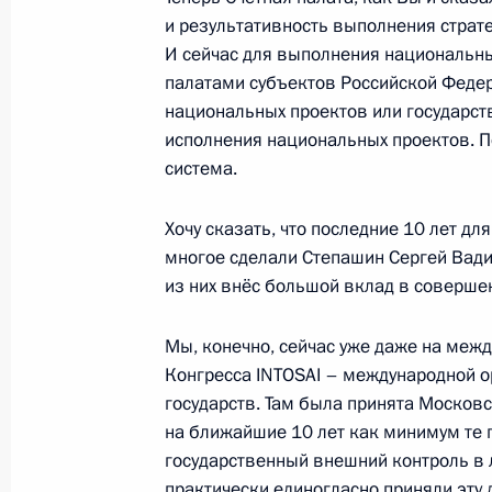
и результативность выполнения страт
1 апреля 2020 года, 19:40
И сейчас для выполнения национальн
палатами субъектов Российской Федер
национальных проектов или государс
Внесены изменения в Бюджетный к
исполнения национальных проектов. По
1 апреля 2020 года, 13:30
система.
Хочу сказать, что последние 10 лет д
многое сделали Степашин Сергей Вади
Подписан закон, уточняющий пара
из них внёс большой вклад в соверше
на 2020 год
18 марта 2020 года, 18:00
Мы, конечно, сейчас уже даже на меж
Конгресса INTOSAI – международной 
государств. Там была принята Москов
Подписан закон о порядке перечи
на ближайшие 10 лет как минимум те 
в федеральный бюджет дохода от п
государственный внешний контроль в л
практически единогласно приняли эту
Сбербанка