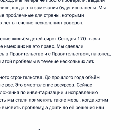
одход: мы теперь не просто проверили, выдали
лись, когда эти замечания будут исполнены. Мы
ые проблемные для страны, которыми
 лет в течение нескольких проверок.
выплате некоторым
й годовщиной Победы
ение жильём детей-сирот. Сегодня 170 тысяч
же имеющих на это право. Мы сделали
сь в Правительство и с Правительством, наконец,
этой проблемы в течение нескольких лет.
ещание с членами
ого строительства. До прошлого года объём
е рос. Это омертвление ресурсов. Сейчас
ложения по инвентаризации и исправлению
есть мы стали применять такие меры, когда хотим
 выявить проблему, а дойти до её решения или
Алексеем Кудриным