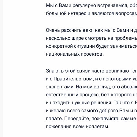
6 мая 2020 года, 19:00
Мы с Вами регулярно встречаемся, об
большой интерес и являются вопросам
Внесены изменения в Бюджетный к
Очень рассчитываю, как мы с Вами и д
несколько шире смотреть на проблемы
22 апреля 2020 года, 12:00
конкретной ситуации будет заниматьс
национальных проектов.
Перечень поручений по итогам сов
Знаю, в этой связи часто возникают с
Правительства
и с Правительством, и с некоторыми
21 апреля 2020 года, 21:00
экспертами. На мой взгляд, это абсол
естественный процесс, без которого 
и находить нужные решения. Так что я
и желаю всего самого доброго Вам и 
Перечень поручений по вопросам п
палате. Передайте, пожалуйста, самы
распространению новой коронавир
пожелания всем коллегам.
2019) в регионах Российской Фед