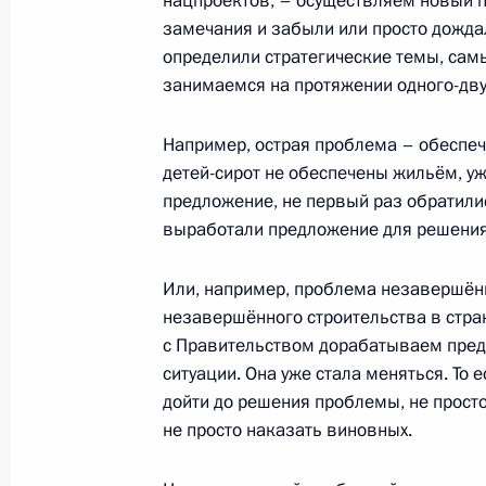
нацпроектов, – осуществляем новый п
замечания и забыли или просто дожда
определили стратегические темы, сам
занимаемся на протяжении одного-двух
Подписан указ о единовременной 
категориям граждан в связи с 75-
Например, острая проблема – обеспеч
в Великой Отечественной войне
детей-сирот не обеспечены жильём, у
7 февраля 2020 года, 10:00
предложение, не первый раз обратили
выработали предложение для решения 
5 февраля Президент проведёт сов
Или, например, проблема незавершённ
Правительства
незавершённого строительства в стран
с Правительством дорабатываем пред
4 февраля 2020 года, 15:10
ситуации. Она уже стала меняться. То 
дойти до решения проблемы, не просто
не просто наказать виновных.
Встреча с главой Счётной палаты 