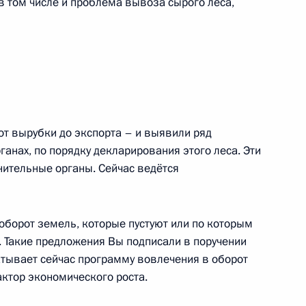
в том числе и проблема вывоза сырого леса,
вы о системе казначейских
вании
т вырубки до экспорта – и выявили ряд
ганах, по порядку декларирования этого леса. Эти
ительные органы. Сейчас ведётся
оборот земель, которые пустуют или по которым
. Такие предложения Вы подписали в поручении
тывает сейчас программу вовлечения в оборот
енно-Морского Флота
актор экономического роста.