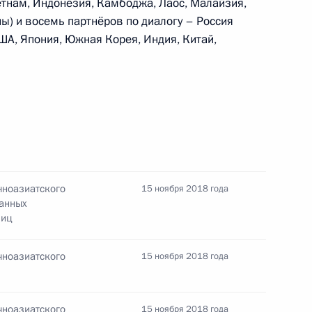
етнам, Индонезия, Камбоджа, Лаос, Малайзия,
ы) и восемь партнёров по диалогу – Россия
США, Япония, Южная Корея, Индия, Китай,
р
тит Сингапур
чноазиатского
15 ноября 2018 года
ранных
лиц
отокола о внесении
чноазиатского
15 ноября 2018 года
авительствами России
го налогообложения
чноазиатского
15 ноября 2018 года