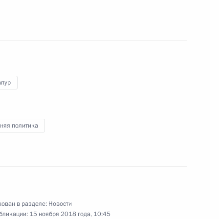
глашения между Россией
мной защите
апур
трия Медведева в Сингапур
няя политика
йсера «Варяг»
ован в разделе:
Новости
бликации:
15 ноября 2018 года, 10:45