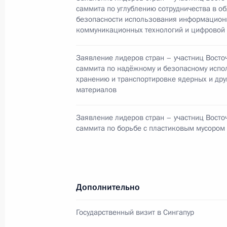
23 июня 2016 года, 15:20
саммита по углублению сотрудничества в об
безопасности использования информацион
коммуникационных технологий и цифровой
Встреча с Премьер-министром Син
Заявление лидеров стран – участниц Восто
19 мая 2016 года, 17:40
саммита по надёжному и безопасному испо
хранению и транспортировке ядерных и дру
материалов
Соболезнования Президенту Сингап
Заявление лидеров стран – участниц Восто
саммита по борьбе с пластиковым мусором
23 марта 2015 года, 10:40
Владимир Путин принял верительн
Дополнительно
иностранного государства
26 сентября 2012 года, 14:00
Государственный визит в Сингапур