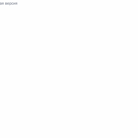
ая версия
вую декларацию
аммита АТЭС в Сингапуре