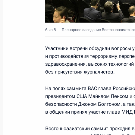
Государственный приём в честь Пр
13 ноября 2018 года, 15:30
6 из 8
Пленарное заседание Восточноазиатског
Государственный визит в Сингапур
Участники встречи обсудили вопросы 
и противодействия терроризму, персп
13 − 15 ноября 2018 года
здравоохранения, высоких технологи
без присутствия журналистов.
Закладка первого камня в основан
На полях саммита ВАС глава Российско
центра
президентом США Майклом Пенсом и 
13 ноября 2018 года, 13:00
безопасности Джоном Болтоном, а та
в общении принял участие глава МИД
Восточноазиатский саммит проходил в 
Встреча с Президентом Сингапура