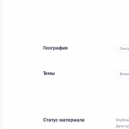
Подписан закон о ратификации со
и Сингапуром о поощрении и взаи
капиталовложений
3 мая 2012 года, 15:30
География
Синг
Состоялся официальный визит Дми
Темы
Внеш
16 ноября 2009 года, 11:30
Встреча с моряками ракетного кре
16 ноября 2009 года, 09:45
Статус материала
Опублик
Дата пу