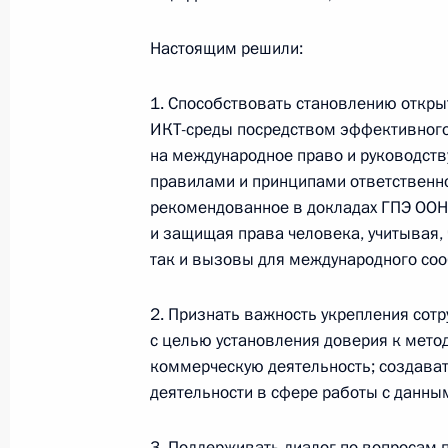
Настоящим решили:
Семинар-совещание по развитию
1. Способствовать становлению открыт
экосистем цифровой экономики
ИКТ-среды посредством эффективного 
и цифровых платформ
на международное право и руководст
9 июля 2026 года, 17:00
правилами и принципами ответственно
рекомендованное в докладах ГПЭ ООН,
и защищая права человека, учитывая, 
так и вызовы для международного со
Комиссии и советы
при Презид
2. Признать важность укрепления сот
с целью установления доверия к мет
коммерческую деятельность; создава
деятельности в сфере работы с данны
Меры Правительства
3. Поддерживать диалог по вопросам