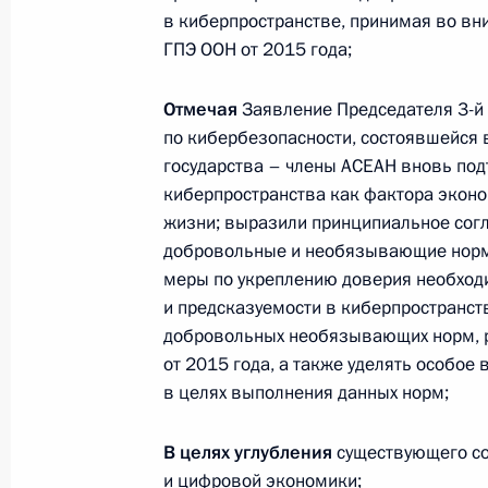
в киберпространстве, принимая во в
ГПЭ ООН от 2015 года;
Отмечая
Заявление Председателя 3-й
по кибербезопасности, состоявшейся в
государства – члены АСЕАН вновь под
киберпространства как фактора эконо
жизни; выразили принципиальное согл
добровольные и необязывающие нормы
меры по укреплению доверия необход
и предсказуемости в киберпространст
В России во исполнение поручения
добровольных необязывающих норм, 
Президента появится единый
от 2015 года, а также уделять особо
научно-методический центр
в целях выполнения данных норм;
по продвижению русского языка
за рубежом
В целях углубления
существующего со
и цифровой экономики;
14 июля 2026 года, 16:00