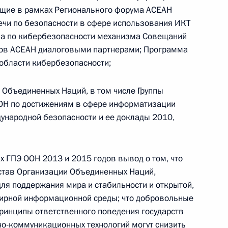
ящие в рамках Регионального форума АСЕАН
чи по безопасности в сфере использования ИКТ
Телефонный разговор с командиром
ппа по кибербезопасности механизма Совещаний
ен
76-й гвардейской десантно-
нов АСЕАН диалоговыми партнерами; Программа
штурмовой дивизии ВДВ гвардии
области кибербезопасности;
полковником Абдулазизом
Шихабидовым
 Объединенных Наций, в том числе Группы
6 августа 2026 года, 20:50
ООН по достижениям в сфере информатизации
ународной безопасности и ее доклады 2010,
Встреча с председателем Союза
 ГПЭ ООН 2013 и 2015 годов вывод о том, что
театральных деятелей России
Устав Организации Объединенных Наций,
Владимиром Машковым
ля поддержания мира и стабильности и открытой,
 мирной информационной среды; что добровольные
ринципы ответственного поведения государств
5 августа 2026 года, 19:00
о-коммуникационных технологий могут снизить