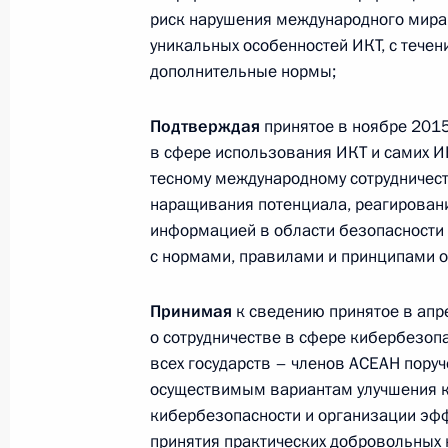
риск нарушения международного мира, 
уникальных особенностей ИКТ, с тече
События и поездки на географ
дополнительные нормы;
Подтверждая
принятое в ноябре 2015
в сфере использования ИКТ и самих И
тесному международному сотрудничест
наращивания потенциала, реагирован
Администрация Президента Ро
информацией в области безопасности 
с нормами, правилами и принципами о
Принимая
к сведению принятое в ап
Руслан Эдельгериев посетил
о сотрудничестве в сфере кибербезоп
Азербайджан
всех государств – членов АСЕАН пору
осуществимым вариантам улучшения к
кибербезопасности и организации эф
23 июля 2026 года, 19:00
принятия практических добровольных 