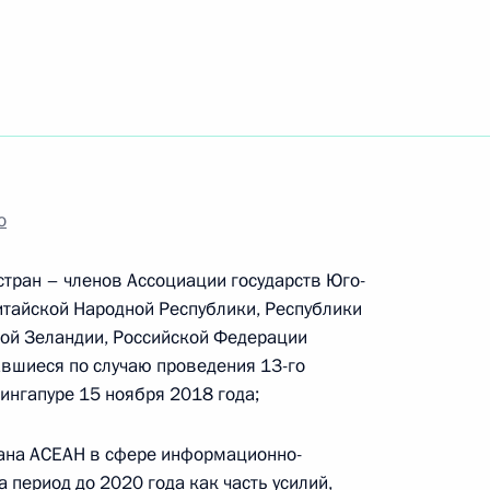
о
 стран – членов Ассоциации государств Юго-
итайской Народной Республики, Республики
вой Зеландии, Российской Федерации
вшиеся по случаю проведения 13-го
ингапуре 15 ноября 2018 года;
Встреча с Председателем
ана АСЕАН в сфере информационно-
Центризбиркома Эллой
 период до 2020 года как часть усилий,