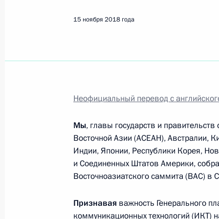
15 ноября 2018 года
Неофициальный перевод с английског
Мы
, главы государств и правительств
Восточной Азии (АСЕАН), Австралии, К
Индии, Японии, Республики Корея, Но
и Соединенных Штатов Америки, собра
Восточноазиатского саммита (ВАС) в С
Рабочая встреча с вице-
Признавая
важность Генерального пл
премьером – полпредом
коммуникационных технологий (ИКТ) на