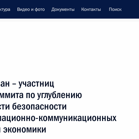
ктура
Видео и фото
Документы
Контакты
Поиск
енно-Морского Флота
ан – участниц
 Совета Безопасности
ммита по углублению
сти безопасности
мационно-коммуникационных
й экономики