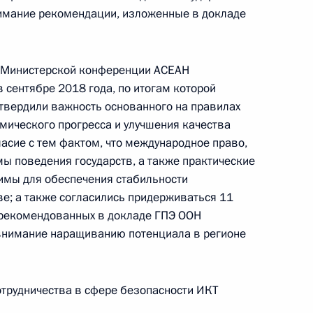
нимание рекомендации, изложенные в докладе
 Министерской конференции АСЕАН
 сентябре 2018 года, по итогам которой
твердили важность основанного на правилах
мического прогресса и улучшения качества
асие с тем фактом, что международное право,
 поведения государств, а также практические
имы для обеспечения стабильности
ве; а также согласились придерживаться 11
Заседание межведомственной
рекомендованных в докладе ГПЭ ООН
рабочей группы по повышению
е внимание наращиванию потенциала в регионе
эффективности сохранения объектов
культурного наследия, находящихся
в неудовлетворительном состоянии
трудничества в сфере безопасности ИКТ
14 июля 2026 года, 15:00