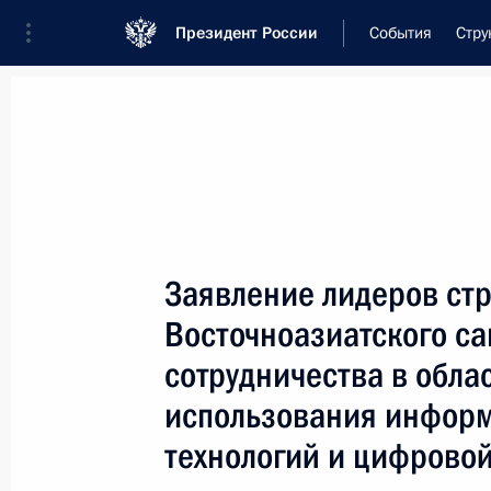
Президент России
События
Стру
Встреча с военнослужащими Во
26 июля 2026 года
Заявление лидеров стр
Совещание с членами
Восточноазиатского са
13 часов
назад
сотрудничества в обла
использования инфор
технологий и цифрово