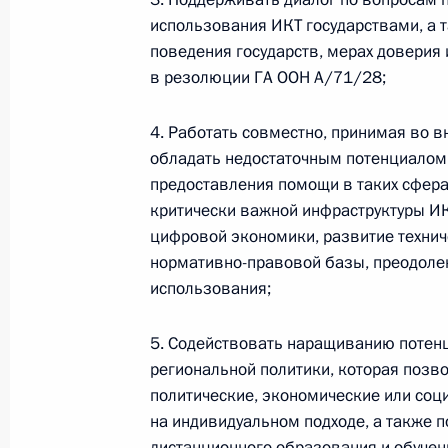
по повышению устойчивости
использования ИКТ государствами, а 
экономики и поддержке
поведения государств, мерах доверия
граждан в условиях санкций
в резолюции ГА ООН А/71/28;
GOVERNMENT.RU
4. Работать совместно, принимая во в
обладать недостаточным потенциалом 
предоставления помощи в таких сферах
Отправить письмо Президенту
критически важной инфраструктуры ИК
цифровой экономики, развитие технич
нормативно-правовой базы, преодолен
использования;
LETTERS.KREMLIN.RU
Разделы сайта
Информацион
5. Содействовать наращиванию потенц
Президента
ресурсы
региональной политики, которая позво
России
Президента Ро
политические, экономические или соц
на индивидуальном подходе, а также 
Правительство Российской
События
Президент России
Текущий ресурс
дистанционного образования и обучен