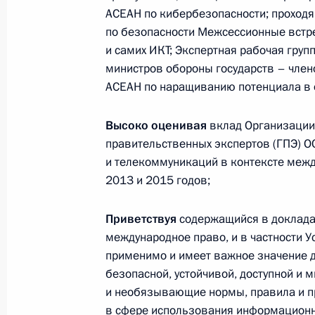
АСЕАН по кибербезопасности; проход
по безопасности Межсессионные встре
Телефонный разговор
и самих ИКТ; Экспертная рабочая гру
с Президентом ОАЭ Мухаммедом Б
министров обороны государств – чле
Заидом Аль Нахайяном
АСЕАН по наращиванию потенциала в 
Высоко оценивая
вклад Организации
7 августа 2026 года, 12:50
правительственных экспертов (ГПЭ) 
и телекоммуникаций в контексте межд
2013 и 2015 годов;
Обращение к участникам VIII
Приветствуя
Российско-Киргизского
содержащийся в докладах
международное право, и в частности 
экономического форума и XII
применимо и имеет важное значение д
Российско-Киргизской
безопасной, устойчивой, доступной и
межрегиональной конференции
и необязывающие нормы, правила и п
6 августа 2026 года, 09:00
в сфере использования информационн