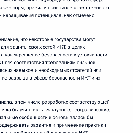
Федерации
также норм, правил и принципов ответственного
 и наращивания потенциала, как отмечено
CONSTITUTION.KREMLIN.RU
нимание, что некоторые государства могут
для защиты своих сетей ИКТ, в целях
, как укрепление безопасности и устойчивости
Официальный портал
Т для соответствия требованиям сильной
правовой информации
еских навыков и необходимых стратегий или
ие разрыва в сфере безопасности ИКТ и их
PRAVO.GOV.RU
ные
Официальные
Правовая и
иала, в том числе разработке соответствующей
сетевые ресурсы
техническая
ляла бы учитывать культурные, географические,
ссии
Президента России
информация
иальные особенности и основывалась бы
поддерживать развитие и применение практики
Совет Федерации
MAX
О портале
ия по проблематике безопасности ИКТ