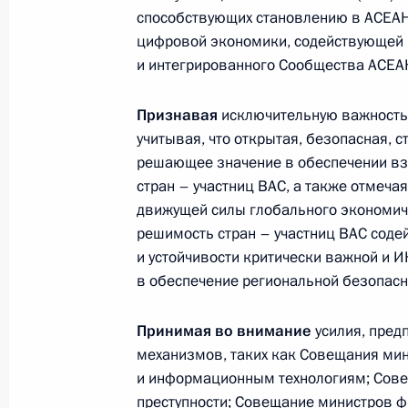
Президента в ДФО Юрием
способствующих становлению в АСЕАН 
цифровой экономики, содействующей 
Трутневым
и интегрированного Сообщества АСЕА
6 августа 2026 года, 13:45
Признавая
исключительную важность 
учитывая, что открытая, безопасная, 
решающее значение в обеспечении вз
стран – участниц ВАС, а также отмеч
движущей силы глобального экономиче
решимость стран – участниц ВАС соде
и устойчивости критически важной и И
в обеспечение региональной безопасно
Принимая во внимание
усилия, пред
механизмов, таких как Совещания ми
Президент России
и информационным технологиям; Сове
преступности; Совещание министров 