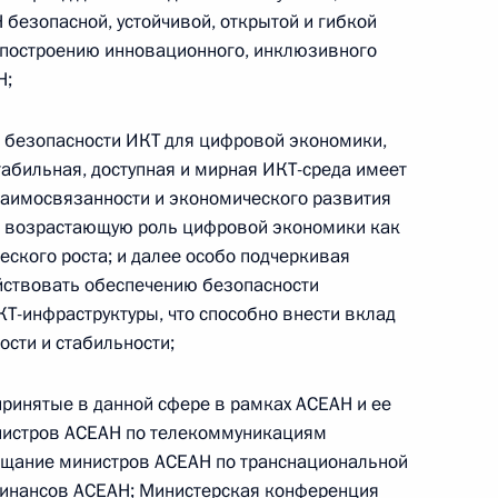
Памфиловой
безопасной, устойчивой, открытой и гибкой
построению инновационного, инклюзивного
Н;
5 августа 2026 года, 18:15
безопасности ИКТ для цифровой экономики,
стабильная, доступная и мирная ИКТ-среда имеет
аимосвязанности и экономического развития
ая возрастающую роль цифровой экономики как
ского роста; и далее особо подчеркивая
йствовать обеспечению безопасности
КТ-инфраструктуры, что способно внести вклад
сти и стабильности;
принятые в данной сфере в рамках АСЕАН и ее
нистров АСЕАН по телекоммуникациям
щание министров АСЕАН по транснациональной
финансов АСЕАН; Министерская конференция