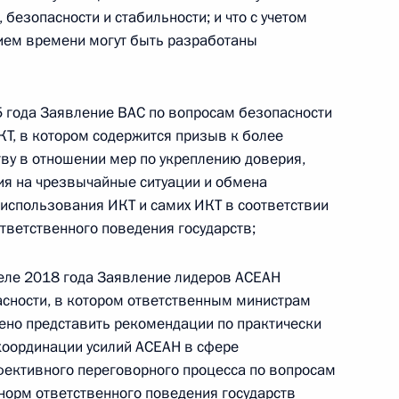
безопасности и стабильности; и что с учетом
нием времени могут быть разработаны
ической карте
 года Заявление ВАС по вопросам безопасности
КТ, в котором содержится призыв к более
ву в отношении мер по укреплению доверия,
ия на чрезвычайные ситуации и обмена
ссии
использования ИКТ и самих ИКТ в соответствии
тветственного поведения государств;
реле 2018 года Заявление лидеров АСЕАН
Мария Львова-Белова
асности, в котором ответственным министрам
посетила Свердловскую
чено представить рекомендации по практически
область
оординации усилий АСЕАН в сфере
фективного переговорного процесса по вопросам
17 июля 2026 года, 18:00
норм ответственного поведения государств