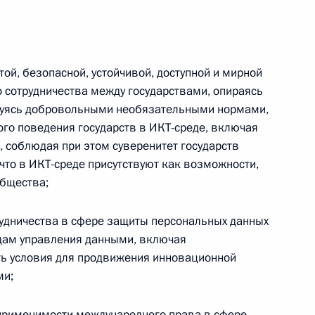
Российско-китайская встреча
ой, безопасной, устойчивой, доступной и мирной
сотрудничества между государствами, опираясь
вуясь добровольными необязательными нормами,
8 июля 2026 года, 15:00
го поведения государств в ИКТ-среде, включая
 соблюдая при этом суверенитет государств
что в ИКТ-среде присутствуют как возможности,
общества;
енте России
рудничества в сфере защиты персональных данных
одам управления данными, включая
ть условия для продвижения инновационной
ми;
Конституция Российской
 применимости международного права в сфере