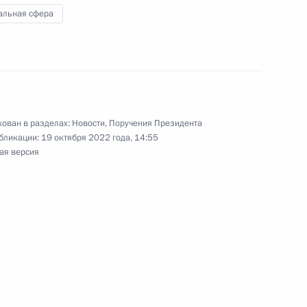
альная сфера
реализации государственной программы
твенных данных»
ован в разделах:
Новости
,
Поручения Президента
бликации:
19 октября 2022 года, 14:55
ая версия
 Петербургского международного