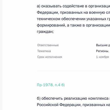
1 сентября 2022 года, четверг
а) оказывать содействие в организац
Федерации, призванных на военную сл
Перечень поручений по итогам зас
техническом обеспечении указанных г
и национальным проектам
формирований, а также в организации
1 сентября 2022 года, 20:00
54 поручения
граждан;
Ответственные
Высшие д
Тематика
Регионы
,
31 августа 2022 года, среда
Срок исполнения
1 ноября
Перечень поручений по вопросам р
и Ярославской областей
31 августа 2022 года, 14:00
8 поручений
Пр-1978, п.4 б)
б) обеспечить реализацию комплекса
25 августа 2022 года, четверг
Российской Федерации, призванных на