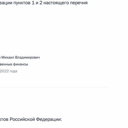
зации пунктов 1 и 2 настоящего перечня
вещания о ликвидации природных пожаров
в России
 Михаил Владимирович
твенные финансы
 2022 года
здания центров военно-спортивной подготовки
одёжи
тов Российской Федерации: