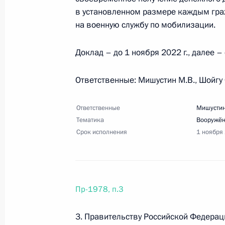
7 октября 2022 года, пятница
в установленном размере каждым гр
Перечень поручений по итогам сов
на военную службу по мобилизации.
экономического развития Петропав
Доклад – до 1 ноября 2022 г., далее 
7 октября 2022 года, 20:00
27 поручений
Ответственные: Мишустин М.В., Шойгу 
30 сентября 2022 года, пятница
Ответственные
Мишустин
Перечень поручений по итогам сов
Тематика
Вооружё
Срок исполнения
1 ноября
30 сентября 2022 года, 21:00
8 поручений
28 сентября 2022 года, среда
Пр-1978, п.3
Перечень поручений по вопросам 
3. Правительству Российской Федера
общественно-государственного дви