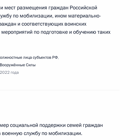
ии мест размещения граждан Российской
ужбу по мобилизации, ином материально-
едания Совета по стратегическому развитию
раждан и соответствующих воинских
 мероприятий по подготовке и обучению таких
олжностные лица субъектов РФ
,
Вооружённые Силы
 2022 года
азвития Кировской, Рязанской, Томской
 мер социальной поддержки семей граждан
 военную службу по мобилизации.