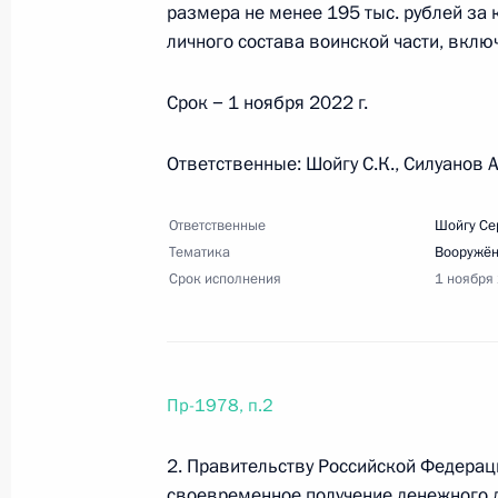
размера не менее 195 тыс. рублей за 
личного состава воинской части, вклю
15 октября 2022 года, суббота
Срок − 1 ноября 2022 г.
Перечень поручений по итогам зас
Ответственные: Шойгу С.К., Силуанов А
политики в сфере защиты семьи и 
15 октября 2022 года, 20:30
8 поручений
Ответственные
Шойгу Се
Тематика
Вооружё
Срок исполнения
1 ноября
8 октября 2022 года, суббота
Поручения в связи с ЧП на Крымск
8 октября 2022 года, 09:15
Пр-1978, п.2
2. Правительству Российской Федерац
своевременное получение денежного 