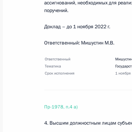
ассигнований, необходимых для реали
28 сентября 2022 года, 17:00
9 поручений
поручений.
Доклад – до 1 ноября 2022 г.
20 сентября 2022 года, вторник
Ответственный: Мишустин М.В.
Перечень поручений по итогам со
на территориях отдельных субъекто
Ответственный
Мишустин
20 сентября 2022 года, 20:15
5 поручений
Тематика
Государс
Срок исполнения
1 ноября
Перечень поручений по вопросу со
и патриотического воспитания мол
Пр-1978, п.4 а)
20 сентября 2022 года, 20:00
1 поручение
4. Высшим должностным лицам субъек