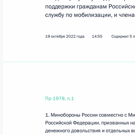
поддержки гражданам Российск
службу по мобилизации, и члена
19 октября 2022 года, среда
Перечень поручений по итогам Во
19 октября 2022 года
14:55
Содержит 5 
19 октября 2022 года, 18:00
33 поручения
Перечень поручений по вопросам 
на военную службу по мобилизации
19 октября 2022 года, 14:55
5 поручений
Пр-1978, п.1
Перечень поручений по вопросам о
1. Минобороны России совместно с Ми
проведения специальной военной 
Российской Федерации, призванных н
денежного довольствия и отдельных в
19 октября 2022 года, 14:55
4 поручения