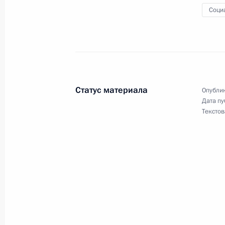
Соци
11 августа 2022 года, четверг
Перечень поручений по вопросам 
«Национальная система пространс
11 августа 2022 года, 18:00
7 поручений
Статус материала
Опублик
Дата пу
Текстов
20 июля 2022 года, среда
Перечень поручений по итогам XXV
экономического форума
20 июля 2022 года, 18:00
29 поручений
13 июля 2022 года, среда