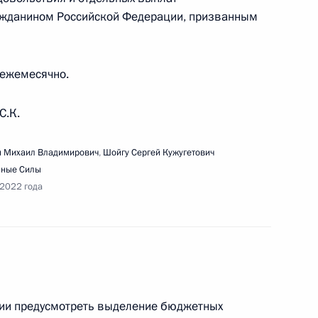
ажданином Российской Федерации, призванным
ещания по вопросам долгосрочного социально-
ловск-Камчатского городского округа
– ежемесячно.
С.К.
 Михаил Владимирович
,
Шойгу Сергей Кужугетович
ещания с членами Правительства
нные Силы
 2022 года
организации деятельности Общероссийского
ции предусмотреть выделение бюджетных
жения детей и молодёжи