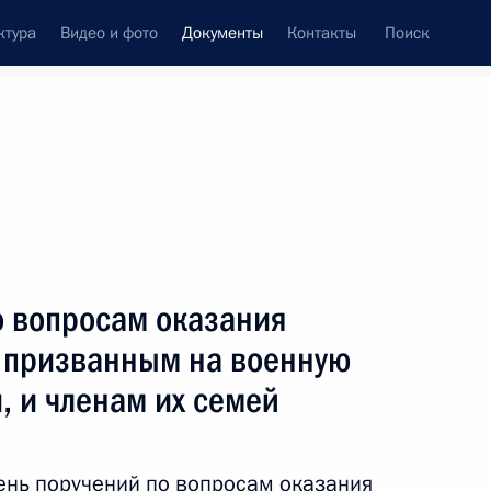
ктура
Видео и фото
Документы
Контакты
Поиск
 документов
Конституция России
тые с контроля
Справка
октябрь, 2022
поручений
Показать
о вопросам оказания
 призванным на военную
, и членам их семей
ть следующие материалы
ень поручений по вопросам оказания