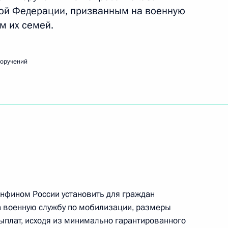
ой Федерации, призванным на военную
м их семей.
сточного экономического форума
поручений
оказания поддержки гражданам, призванным
, и членам их семей
беспечения потребностей, возникающих в ходе
нфином России установить для граждан
операции
а военную службу по мобилизации, размеры
ыплат, исходя из минимально гарантированного