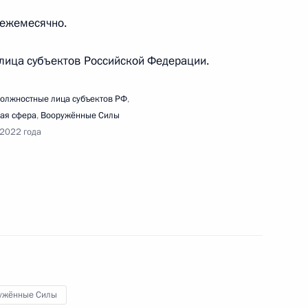
енарного заседания форума АСИ «Сильные идеи
– ежемесячно.
лица субъектов Российской Федерации.
олжностные лица субъектов РФ
,
ая сфера
,
Вооружённые Силы
 2022 года
едания Президиума Госсовета
 к 2022/23 учебному году в ДНР, ЛНР,
нской областях
ужённые Силы