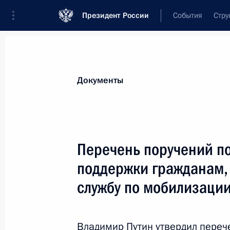
Президент России
События
Стру
Новости
Поручения Президента
Банк
Все поручения
Ближайшие сроки
Сня
Документы
Ответственные лица, организации или тематика 
Все поручения
Перечень поручений п
поддержки гражданам,
службу по мобилизации
Показа
Владимир Путин утвердил переч