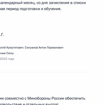
календарный месяц, со дня зачисления в списки
чая период подготовки и обучения.
едания Совета по реализации государственной
.Г.
детей
ргей Кужугетович
,
Силуанов Антон Германович
нные Силы
 2022 года
ом мосту
ии совместно с Минобороны России обеспечить
довольствия и отдельных выплат