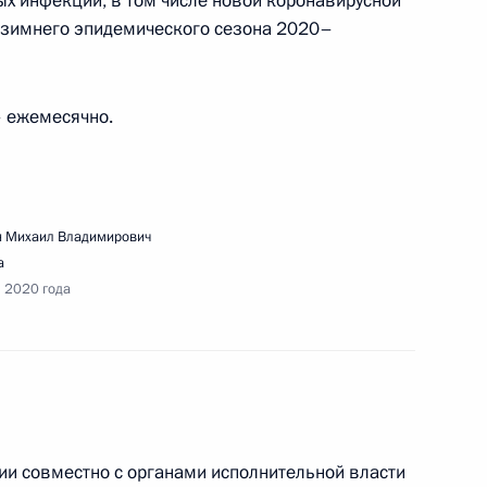
ых инфекций, в том числе новой коронавирусной
е-зимнего эпидемического сезона 2020–
ечи с членами рабочей группы по подготовке
 в Конституцию Российской Федерации
– ежемесячно.
 Михаил Владимирович
речи с участниками акции «МыВместе»
а
я 2020 года
речи с представителями различных отраслей
едствиями распространения новой
ии совместно с органами исполнительной власти