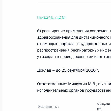
Пр-1246, п.2 б)
Перечень поручений по итогам со
коммуникационных технологий и с
б) расширение применения современн
3 июля 2020 года, 19:00
12 поручений
здравоохранения для дистанционного 
с помощью портала государственных и
распространения респираторных инфе
24 июня 2020 года, среда
у граждан в период осенне-зимнего э
Перечень поручений по итогам сов
Доклад – до 25 сентября 2020 г.
24 июня 2020 года, 19:30
20 поручений
Ответственные: Мишустин М.В., высш
исполнительных органов государствен
10 июня 2020 года, среда
Мишустин
Ответственные
Перечень поручений по итогам сов
РФ
,