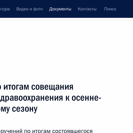
ктура
Видео и фото
Документы
Контакты
Поиск
 документов
Конституция России
тые с контроля
Справка
сентябрь, 2020
поручений
Показать
о итогам совещания
здравоохранения к осенне-
му сезону
ть следующие материалы
оручений по итогам состоявшегося