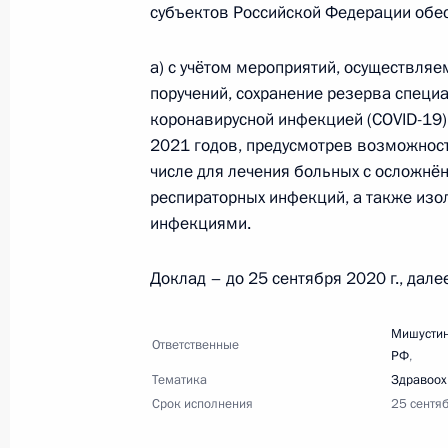
коронавирусной инфекции
субъектов Российской Федерации обес
11 июля 2020 года, 16:00
2 поручения
а) с учётом мероприятий, осуществля
поручений, сохранение резерва специ
коронавирусной инфекцией (COVID-19
8 июля 2020 года, среда
2021 годов, предусмотрев возможност
числе для лечения больных с осложнён
Перечень поручений по итогам об
респираторных инфекций, а также изо
8 июля 2020 года, 17:30
16 поручений
инфекциями.
Доклад – до 25 сентября 2020 г., дал
3 июля 2020 года, пятница
Мишустин
Перечень поручений по итогам вст
Ответственные
РФ
,
организаций, осуществляющих деят
Тематика
Здравоох
животных
Срок исполнения
25 сентя
3 июля 2020 года, 19:30
18 поручений