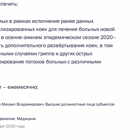
печить:
емых в рамках исполнения ранее данных
ализированных коек для лечения больных новой
) в осенне-зимнем эпидемическом сезоне 2020–
ь дополнительного развёртывания коек, в том
ными случаями гриппа и других острых
ращения Президента к гражданам России
лирование потоков больных с различными
ее – ежемесячно;
 Михаил Владимирович
,
Высшие должностные лица субъектов
речи с представителями общественных
ельность в области экологии и защиты
ранение
,
Медицина
бря 2020 года