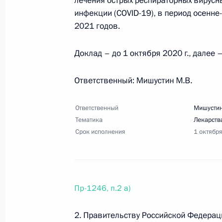
лечения острых респираторных вирусн
инфекции (COVID-19), в период осенн
Перечень поручений по итогам встр
2021 годов.
предложений о внесении поправок
30 июля 2020 года, 19:00
6 поручений
Доклад – до 1 октября 2020 г., далее 
Ответственный: Мишустин М.В.
23 июля 2020 года, четверг
Ответственный
Мишустин
Перечень поручений по итогам вст
Тематика
Лекарств
23 июля 2020 года, 12:45
8 поручений
Срок исполнения
1 октябр
11 июля 2020 года, суббота
Пр-1246, п.2 а)
Перечень поручений по итогам вст
экономики, столкнувшимися с посл
2. Правительству Российской Федерац