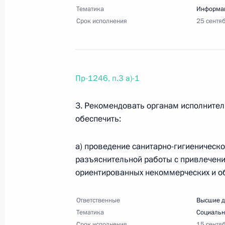
в условиях распространения ново
Тематика
Информац
Срок исполнения
25 сентя
10 июня 2020 года, 19:00
13 поручений
7 июня 2020 года, воскресенье
Пр-1246, п.3 а)-1
Перечень поручений по итогам сов
3. Рекомендовать органам исполнител
в регионах
обеспечить:
7 июня 2020 года, 18:00
3 поручения
а) проведение санитарно-гигиеническ
разъяснительной работы с привлечен
Перечень поручений по итогам сов
ориентированных некоммерческих и о
и пищевой промышленности
Ответственные
Высшие д
7 июня 2020 года, 17:00
15 поручений
Тематика
Социальн
Срок исполнения
15 сентя