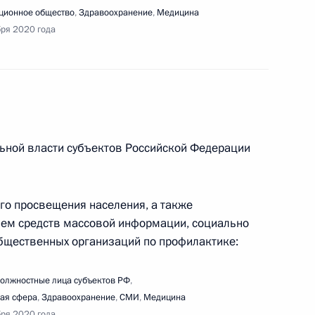
й коронавирусной инфекции
ионное общество
,
Здравоохранение
,
Медицина
бря 2020 года
ещания о ситуации с паводками и пожарами
ьной власти субъектов Российской Федерации
ого просвещения населения, а также
ием средств массовой информации, социально
ещания о ситуации в сельском хозяйстве
бщественных организаций по профилактике:
олжностные лица субъектов РФ
,
ая сфера
,
Здравоохранение
,
СМИ
,
Медицина
бря 2020 года