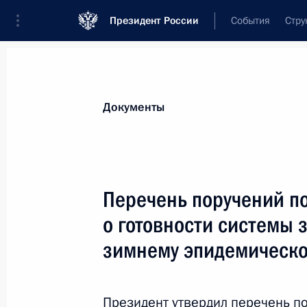
Президент России
События
Стру
Новости
Поручения Президента
Банк
Все поручения
Ближайшие сроки
Сня
Документы
Ответственные лица, организации или тематика 
Все поручения
Перечень поручений п
о готовности системы 
зимнему эпидемическо
Показа
Президент утвердил перечень п