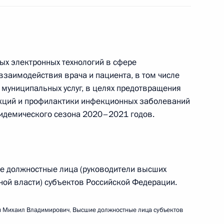
вещания по вопросу развития информационно-
вязи
ых электронных технологий в сфере
взаимодействия врача и пациента, в том числе
 муниципальных услуг, в целях предотвращения
кций и профилактики инфекционных заболеваний
пидемического сезона 2020–2021 годов.
ещания о ситуации в лёгкой промышленности
ие должностные лица (руководители высших
ной власти) субъектов Российской Федерации.
 Михаил Владимирович
,
Высшие должностные лица субъектов
ещания о ситуации в системе образования