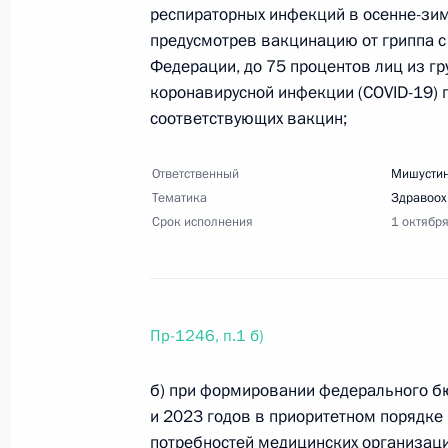
24 августа 2020 года, понедельник
респираторных инфекций в осенне-зи
предусмотрев вакцинацию от гриппа с
Перечень поручений по итогам сов
Федерации, до 75 процентов лиц из гр
24 августа 2020 года, 19:00
6 поручений
коронавирусной инфекции (COVID-19) 
соответствующих вакцин;
16 августа 2020 года, воскресенье
Ответственный
Мишустин
Тематика
Здравоох
Перечень поручений по вопросу вс
Срок исполнения
1 октябр
по миграции
16 августа 2020 года, 16:30
2 поручения
Пр-1246, п.1 б)
6 августа 2020 года, четверг
б) при формировании федерального бю
Перечень поручений по итогам зас
и 2023 годов в приоритетном порядке
потребностей медицинских организаци
6 августа 2020 года, 20:00
7 поручений