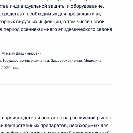
дства индивидуальной защиты и оборудование,
 средствах, необходимых для профилактики,
торных вирусных инфекций, в том числе новой
ещания о готовности системы здравоохранения
 в период осенне-зимнего эпидемического сезона
сезону
 Михаил Владимирович
а
,
Государственные финансы
,
Здравоохранение
,
Медицина
я 2020 года
ещания об экологической ситуации в Усолье-
ов производства и поставок на российский рынок
 лекарственных препаратов, необходимых для