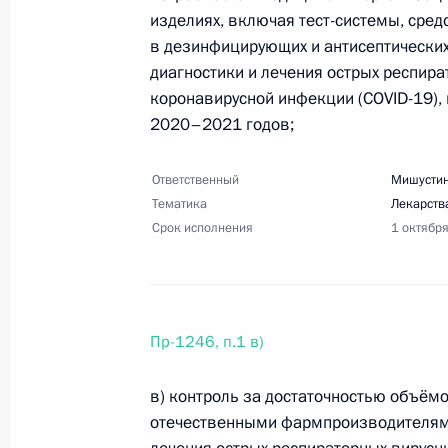
изделиях, включая тест-системы, сре
в дезинфицирующих и антисептических
диагностики и лечения острых респира
Перечень поручений по итогам сов
коронавирусной инфекции (COVID-19),
к осенне-зимнему эпидемическому 
2020–2021 годов;
6 августа 2020 года, 19:00
9 поручений
Ответственный
Мишустин
Тематика
Лекарств
Срок исполнения
1 октябр
2 августа 2020 года, воскресенье
Перечень поручений по итогам сов
Сибирском
Пр-1246, п.1 в)
2 августа 2020 года, 15:00
13 поручений
в) контроль за достаточностью объём
отечественными фармпроизводителями
30 июля 2020 года, четверг