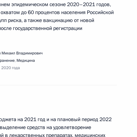
мнем эпидемическом сезоне 2020–2021 годов,
 охватом до 60 процентов населения Российской
ещания с членами Правительства
упп риска, а также вакцинацию от новой
после государственной регистрации
 Михаил Владимирович
ранение
,
Медицина
тупления России в Международную организацию
я 2020 года
джета на 2021 год и на плановый период 2022
едания наблюдательного совета АСИ
 выделение средств на удовлетворение
й в лекарственных препаратах, медицинских