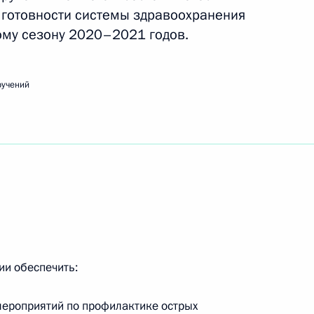
 готовности системы здравоохранения
ому сезону 2020–2021 годов.
м проверки исполнения положений
ручений
отходами производства и потребления,
речи с членами Общественной палаты
ии обеспечить:
мероприятий по профилактике острых