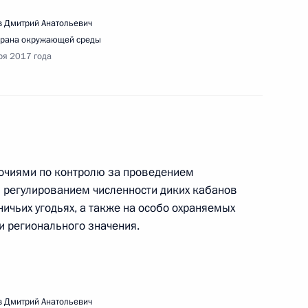
 Дмитрий Анатольевич
рана окружающей среды
ря 2017 года
едания Совета по развитию местного
мочиями по контролю за проведением
здки в Севастополь
 регулированием численности диких кабанов
ичьих угодьях, а также на особо охраняемых
и регионального значения.
речи с представителями общественности
аврида»
 Дмитрий Анатольевич