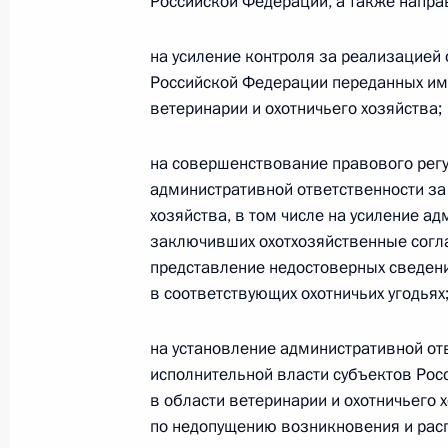
Российской Федерации, а также напра
и на Дальнем Востоке и туризма н
18 сентября 2017 года, 17:00
3 поручения
на усиление контроля за реализацией
Российской Федерации переданных им
ветеринарии и охотничьего хозяйства;
15 сентября 2017 года, пятница
на совершенствование правового регу
Перечень поручений по итогам сов
административной ответственности за
инфраструктуры Северо-Запада Ро
хозяйства, в том числе на усиление а
заключивших охотхозяйственные согл
15 сентября 2017 года, 16:00
13 поручений
представление недостоверных сведени
в соответствующих охотничьих угодьях
8 сентября 2017 года, пятница
на установление административной от
исполнительной власти субъектов Ро
Перечень поручений по итогам со
в области ветеринарии и охотничьего 
8 сентября 2017 года, 13:00
10 поручений
по недопущению возникновения и рас