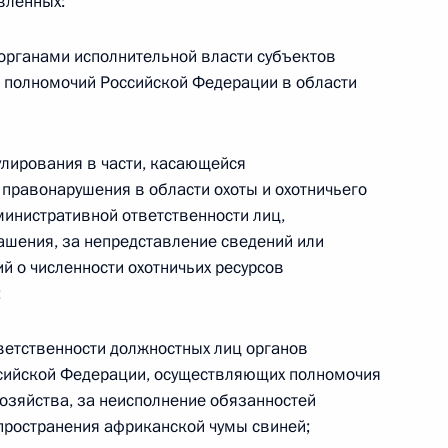
вленных:
а особо охраняемых природных территориях
 органами исполнительной власти субъектов
 полномочий Российской Федерации в области
лирования в части, касающейся
ещания по вопросам развития транспортной
 правонарушения в области охоты и охотничьего
ссии
дминистративной ответственности лиц,
ашения, за непредставление сведений или
й о численности охотничьих ресурсов
;
ветственности должностных лиц органов
ссийской Федерации, осуществляющих полномочия
вещания по развитию лёгкой промышленности
хозяйства, за неисполнение обязанностей
пространения африканской чумы свиней;