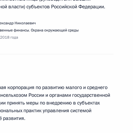
ной власти) субъектов Российской Федерации.
речи с членами Общественной палаты
лександр Николаевич
твенные финансы
,
Охрана окружающей среды
 2018 года
ещания с членами Правительства
ая корпорация по развитию малого и среднего
нсельхозом России и органами государственной
ии принять меры по внедрению в субъектах
иональных практик управления системой
верки исполнения поручений Президента
ё развития.
ой доступности, развития малой авиации