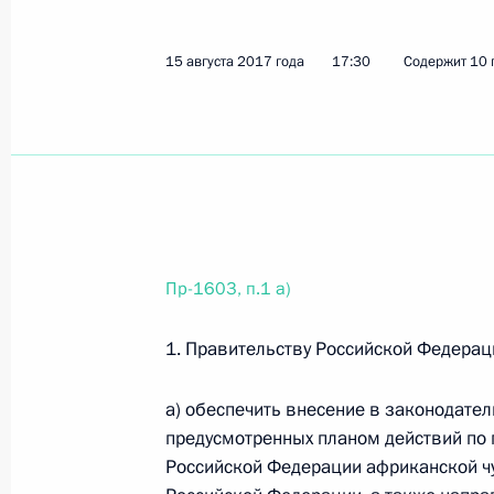
20 сентября 2017 года, среда
15 августа 2017 года
17:30
Содержит 10 
Перечень поручений по итогам сов
20 сентября 2017 года, 11:00
3 поручения
19 сентября 2017 года, вторник
Пр-1603, п.1 а)
Поручение Председателю Правител
19 сентября 2017 года, 20:00
1. Правительству Российской Федерац
а) обеспечить внесение в законодате
18 сентября 2017 года, понедельн
предусмотренных планом действий по
Российской Федерации африканской чу
Перечень поручений по вопросам р