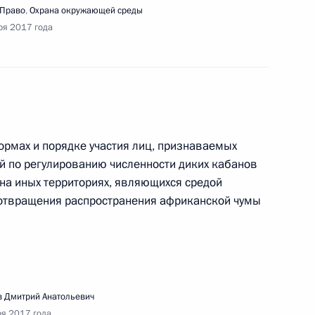
Право
,
Охрана окружающей среды
ря 2017 года
седания Совета по межнациональным
ормах и порядке участия лиц, признаваемых
й по регулированию численности диких кабанов
 на иных территориях, являющихся средой
дотвращения распространения африканской чумы
речи с представителями социально
ных организаций и волонтёрского движения
 Дмитрий Анатольевич
ря 2017 года