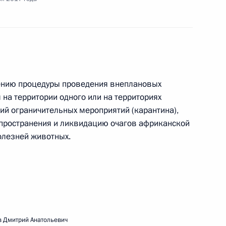
вещания по вопросам реализации крупных
нем Востоке
щению процедуры проведения внеплановых
на территории одного или на территориях
й ограничительных мероприятий (карантина),
пространения и ликвидацию очагов африканской
олезней животных.
ижению административной нагрузки на субъекты
и
ещания с членами Правительства
 Дмитрий Анатольевич