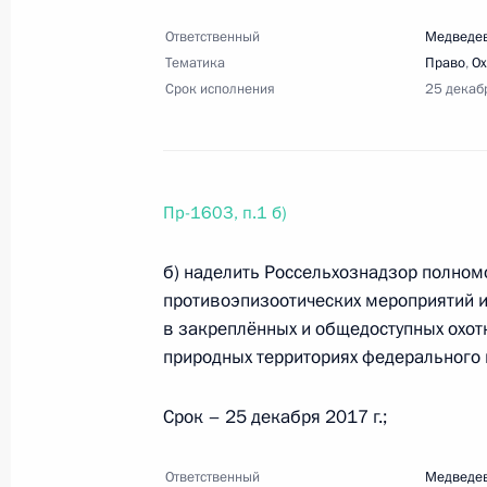
Ответственный
Медведев
Тематика
7 сентября 2017 года, четверг
Право
,
Ох
Срок исполнения
25 декаб
Перечень поручений по итогам зас
самоуправления
7 сентября 2017 года, 19:50
11 поручений
Пр-1603, п.1 б)
б) наделить Россельхознадзор полно
Перечень поручений по итогам пое
противоэпизоотических мероприятий и
7 сентября 2017 года, 19:40
13 поручений
в закреплённых и общедоступных охотн
природных территориях федерального 
Перечень поручений по итогам вст
Срок – 25 декабря 2017 г.;
Севастополя и Крыма и форума «Т
Ответственный
Медведев
7 сентября 2017 года, 19:30
11 поручений