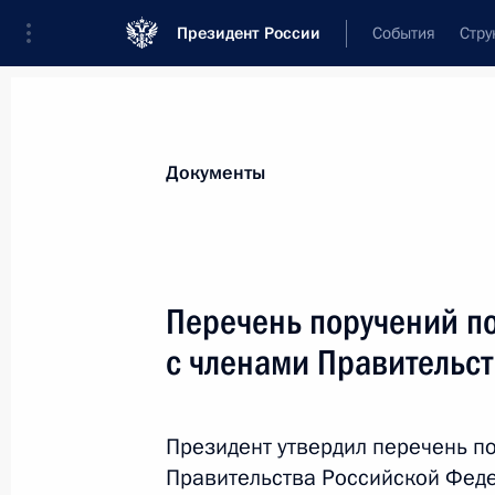
Президент России
События
Стру
Новости
Поручения Президента
Банк
Все поручения
Ближайшие сроки
Сня
Документы
Ответственные лица, организации или тематика 
Все поручения
Перечень поручений п
с членами Правительс
Президент утвердил перечень п
Правительства Российской Феде
Показа