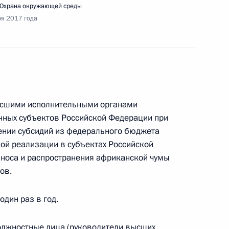
Охрана окружающей среды
ря 2017 года
ещания по вопросам экологического развития
и
высшими исполнительными органами
нных субъектов Российской Федерации при
ении субсидий из федерального бюджета
ой реализации в субъектах Российской
носа и распространения африканской чумы
ов.
ению первоочередных мер, направленных
ьности картелей
один раз в год.
должностные лица (руководители высших