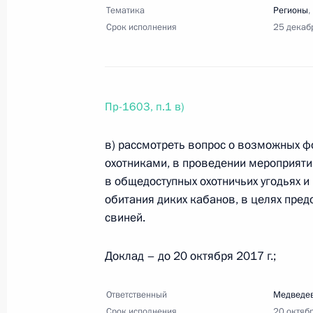
Тематика
Регионы
,
Срок исполнения
25 декаб
28 августа 2017 года, понедельник
Перечень поручений по итогам за
Пр-1603, п.1 в)
отношениям
28 августа 2017 года, 20:00
12 поручений
в) рассмотреть вопрос о возможных ф
охотниками, в проведении мероприяти
в общедоступных охотничьих угодьях и
23 августа 2017 года, среда
обитания диких кабанов, в целях пре
свиней.
Перечень поручений по итогам вст
ориентированных, благотворитель
Доклад – до 20 октября 2017 г.;
23 августа 2017 года, 18:00
19 поручений
Ответственный
Медведев
Срок исполнения
20 октяб