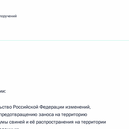
поручений
ещания с членами Правительства
ьства Дмитрию Медведеву
ии:
льство Российской Федерации изменений,
ик
 предотвращению заноса на территорию
мы свиней и её распространения на территории
азвития туристской инфраструктуры в Сибири