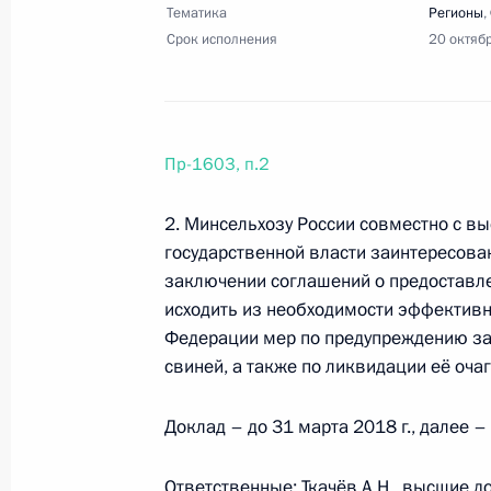
15 августа 2017 года, 17:30
10 поручений
Тематика
Регионы
,
Срок исполнения
20 октяб
14 августа 2017 года, понедельник
Перечень поручений по итогам сов
Пр-1603, п.2
Байкальской природной территори
2. Минсельхозу России совместно с 
14 августа 2017 года, 17:00
12 поручений
государственной власти заинтересова
заключении соглашений о предоставл
исходить из необходимости эффективн
5 августа 2017 года, суббота
Федерации мер по предупреждению за
свиней, а также по ликвидации её очаг
Перечень поручений по осуществл
на выявление и пресечение деятел
Доклад – до 31 марта 2018 г., далее – 
5 августа 2017 года, 21:30
3 поручения
Ответственные: Ткачёв А.Н., высшие 