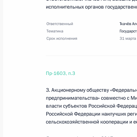
исполнительных органов государствен
Перечень поручений по итогам вст
Ответственный
Ткачёв А
5 августа 2017 года, 21:00
3 поручения
Тематика
Государс
Срок исполнения
31 марта
4 августа 2017 года, пятница
Перечень поручений по итогам сов
Пр-1603, п.3
4 августа 2017 года, 19:00
3 поручения
3. Акционерному обществу «Федеральн
предпринимательства» совместно с Ми
26 июля 2017 года, среда
власти субъектов Российской Федерац
Российской Федерации наилучших рег
Перечень поручений по итогам про
сельскохозяйственной кооперации и е
по вопросам повышения транспортн
26 июля 2017 года, 16:00
6 поручений