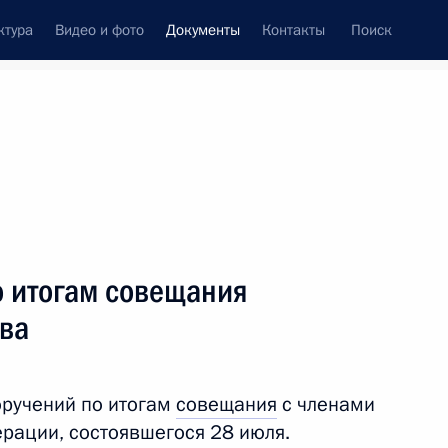
ктура
Видео и фото
Документы
Контакты
Поиск
 документов
Конституция России
тые с контроля
Справка
сентябрь, 2017
поручений
Показать
о итогам совещания
тва
оручений по итогам
совещания
с членами
рации, состоявшегося 28 июля.
ть следующие материалы