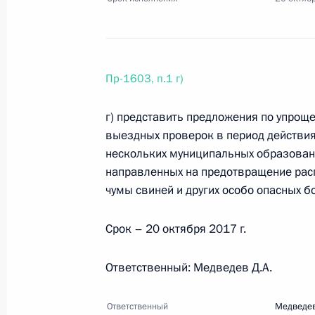
18 августа 2017 года, пятница
Перечень поручений по итогам со
инвестиционных проектов на Даль
Пр-1603, п.1 г)
18 августа 2017 года, 23:00
10 поручений
г) представить предложения по упро
выездных проверок в период действия 
нескольких муниципальных образовани
15 августа 2017 года, вторник
направленных на предотвращение рас
чумы свиней и других особо опасных б
Перечень поручений о мерах по сн
предпринимательской деятельност
Срок – 20 октября 2017 г.
15 августа 2017 года, 19:00
6 поручений
Ответственный: Медведев Д.А.
Перечень поручений по итогам сов
Ответственный
Медведев