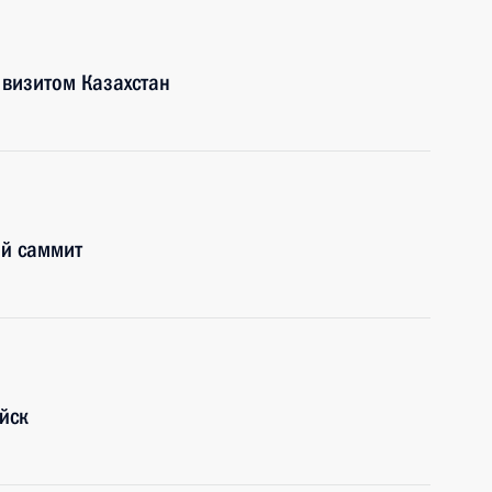
 визитом Казахстан
ий саммит
йск