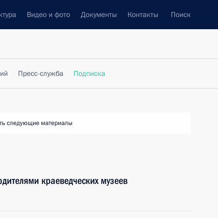
ктура
Видео и фото
Документы
Контакты
Поиск
фий
Пресс-служба
Подписка
ть следующие материалы
водителями краеведческих музеев