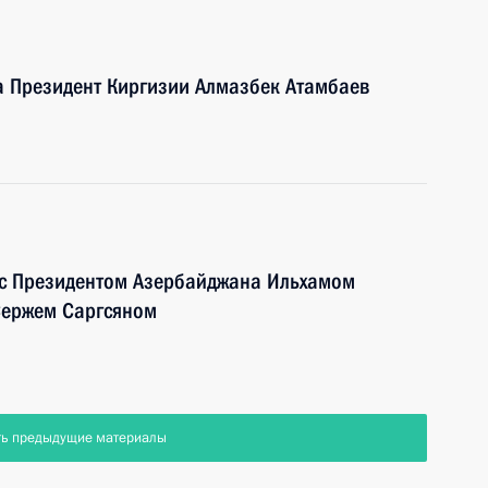
 Президент Киргизии Алмазбек Атамбаев
я с Президентом Азербайджана Ильхамом
Сержем Саргсяном
ть предыдущие материалы