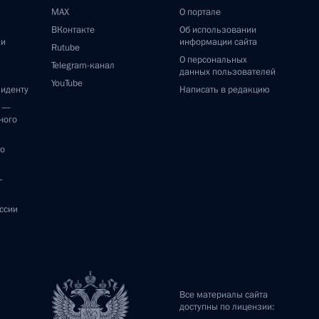
MAX
О портале
ВКонтакте
Об использовании
ии
информации сайта
Rutube
О персональных
Telegram-канал
данных пользователей
YouTube
зиденту
Написать в редакцию
и —
ного
по
—
ссии
Все материалы сайта
доступны по лицензии: