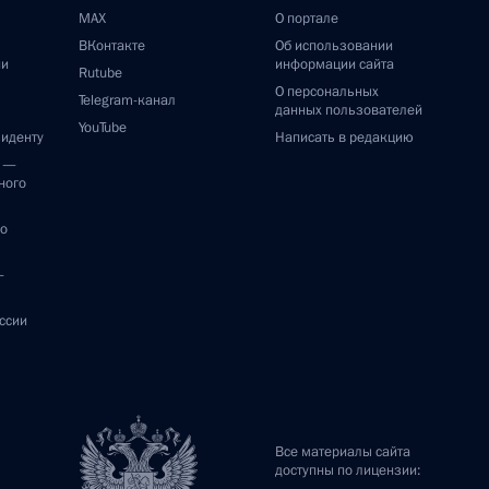
MAX
О портале
ВКонтакте
Об использовании
ии
информации сайта
Rutube
О персональных
Telegram-канал
данных пользователей
YouTube
зиденту
Написать в редакцию
и —
ного
по
—
ссии
Все материалы сайта
доступны по лицензии: