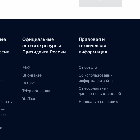
ные
Официальные
Правовая и
сетевые ресурсы
техническая
ссии
Президента России
информация
MAX
О портале
ВКонтакте
Об использовании
ии
информации сайта
Rutube
О персональных
Telegram-канал
данных пользователей
YouTube
зиденту
Написать в редакцию
и —
ного
по