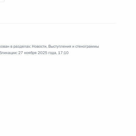
ован в разделах:
Новости
,
Выступления и стенограммы
бликации:
27 ноября 2025 года, 17:10
Владимир Путин ответил
на вопросы журналистов
10 октября 2025 года
Видео, 37 мин.