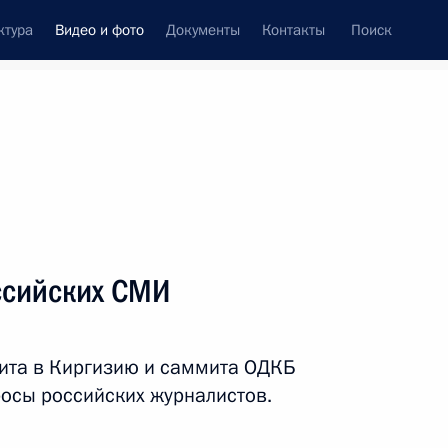
ктура
Видео и фото
Документы
Контакты
Поиск
си
ия, встречи
Встречи со СМИ
май, 2026
ть следующие материалы
ссийских СМИ
Заявления для прессы
зита в Киргизию и саммита ОДКБ
по итогам российско-
росы российских журналистов.
китайских переговоров