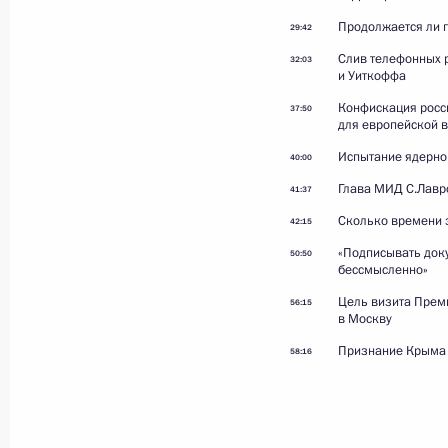
Продолжается ли 
29:42
Слив телефонных 
32:03
и Уиткоффа
27 ноября 2025 года
Видео, 11 мин.
Конфискация росси
37:50
для европейской 
Испытание ядерно
40:00
Глава МИД С.Лавр
41:37
Сколько времени 
42:15
«Подписывать док
50:50
бессмысленно»
Цель визита Прем
56:15
в Москву
Признание Крыма 
58:16