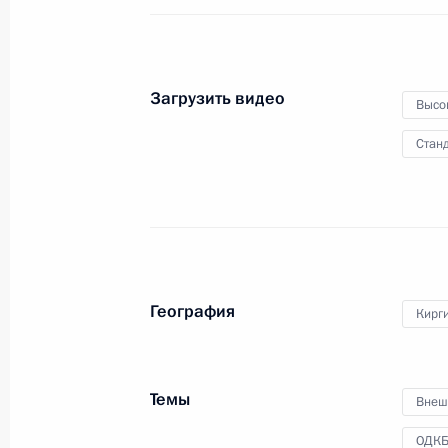
Посещение Центрально
госпиталя имени П.В.
29 октября 2025 года
Москва
Вид
Загрузить видео
Высо
Станд
География
Кирг
Темы
Внеш
ОДК