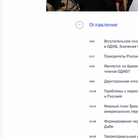
21 декабря 2025 года
Видео, 10 мин.
Оглавление
Вступительное сло
0:00
в ОДКБ. Значение
Приоритеты Росси
2:17
Является ли Армен
5:40
членов ОДКБ?
Двусторонние отн
6:50
Проблемы с перес
12:18
и Россией
Мирный план Трам
16:13
американских пер
Формирование пер
21:36
Даби
Саммит ОДКБ
Территориальные в
25:55