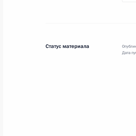
Статус материала
Опублик
Дата пу
Презентация спортивных
объектов, открытых
в регионах в 2025 году
6 ноября 2025 года
Видео, 21 мин.