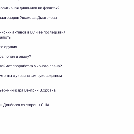
России и Президента
позитивная динамика на фронтах?
Киргизии для СМИ
разговоров Ушакова, Дмитриева
26 ноября 2025 года
Видео, 21 мин.
йских активов в ЕС и ее последствия
валюты
го оружия
ов попал в опалу?
займет проработка мирного плана?
ументы с украинским руководством
ьер-министра Венгрии В.Орбана
и Донбасса со стороны США