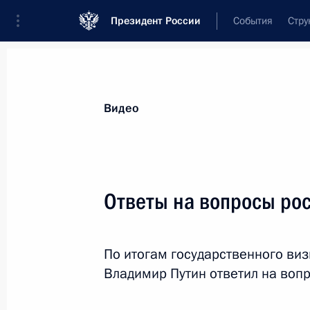
Президент России
События
Стру
Видеозаписи
Фотографии
Аудиозапи
Все материалы
Выступления
Совещан
Видео
Показа
Ответы на вопросы ро
Чаепитие с Си Цзиньпином
По итогам государственного ви
Владимир Путин ответил на воп