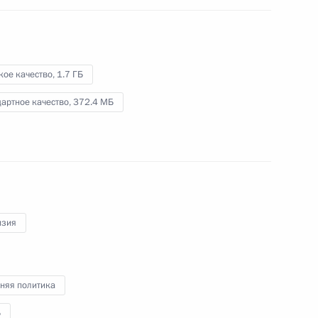
го военного клинического
Мандрыка
ео, 20 мин.
кое качество,
1.7 ГБ
артное качество,
372.4 МБ
изия
няя политика
Б