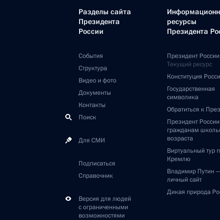
Разделы сайта
Информацион
Президента
ресурсы
России
Президента Ро
События
Президент России
Текущий ресурс
Структура
Конституция Росс
Видео и фото
Государственная
Документы
символика
Контакты
Обратиться к Пре
Поиск
Президент Росси
гражданам школь
возраста
Для СМИ
Виртуальный тур 
Кремлю
Подписаться
Владимир Путин 
Справочник
личный сайт
Дикая природа Ро
Версия для людей
с ограниченными
возможностями