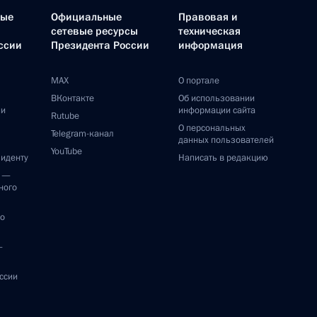
ные
Официальные
Правовая и
сетевые ресурсы
техническая
ссии
Президента России
информация
MAX
О портале
ВКонтакте
Об использовании
ии
информации сайта
Rutube
О персональных
Telegram-канал
данных пользователей
YouTube
зиденту
Написать в редакцию
и —
ного
по
—
ссии