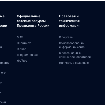
ные
Официальные
Правовая и
сетевые ресурсы
техническая
ссии
Президента России
информация
MAX
О портале
ВКонтакте
Об использовании
ии
информации сайта
Rutube
О персональных
Telegram-канал
данных пользователей
YouTube
зиденту
Написать в редакцию
и —
ного
по
—
ссии