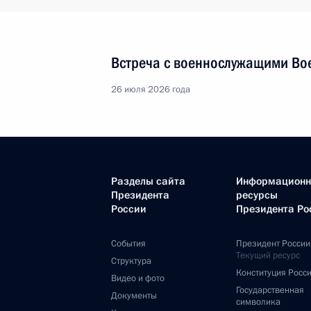
Встреча с военнослужащими Во
26 июля 2026 года
Разделы сайта
Информацион
Президента
ресурсы
России
Президента Ро
События
Президент России
Текущий ресурс
Структура
Конституция Росс
Видео и фото
Государственная
Документы
символика