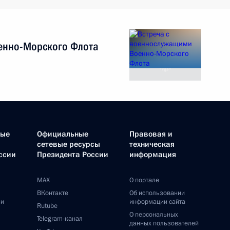
енно-Морского Флота
ные
Официальные
Правовая и
сетевые ресурсы
техническая
ссии
Президента России
информация
MAX
О портале
ВКонтакте
Об использовании
ии
информации сайта
Rutube
О персональных
Telegram-канал
данных пользователей