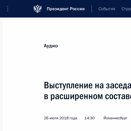
Президент России
События
Стру
Видеозаписи
Фотографии
Аудиозапи
Все материалы
Выступления
Совещан
Аудио
Показа
Выступление на засед
в расширенном состав
Приём по случаю Дня
Военно-Морского Флота
26 июля 2018 года
14:30
Йоханнесбург