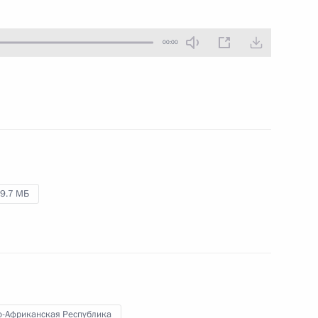
29 июля 2018 года
Аудио, 3 мин.
00:00
9.7 МБ
Торжества по случаю 1030-
летия крещения Руси
-Африканская Республика