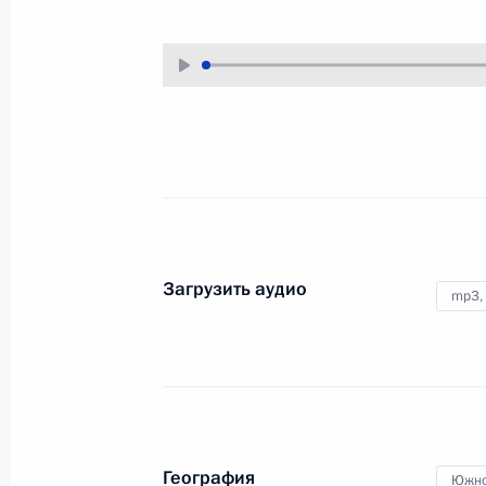
29 июля 2018 года
Аудио, 3 мин.
В здании Главного Адмиралтейства
состоялся торжественный приём
по случаю Дня Военно-Морского
Флота.
Загрузить аудио
mp3,
Вручение госнаград
спортсменам и тренерам
сборной России по футболу
География
Южно