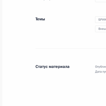
28 июля 2018 года
Аудио, 18 мин.
В Екатерининском зале
Темы
БРИ
Московского Кремля состоялась
церемония вручения
Внеш
государственных наград
и почётных грамот 23
спортсменам и 6 тренерам
сборной России по футболу –
участникам чемпионата мира
FIFA – 2018.
Статус материала
Опублик
Дата пу
Встреча лидеров БРИКС
с главами делегаций
приглашённых государств