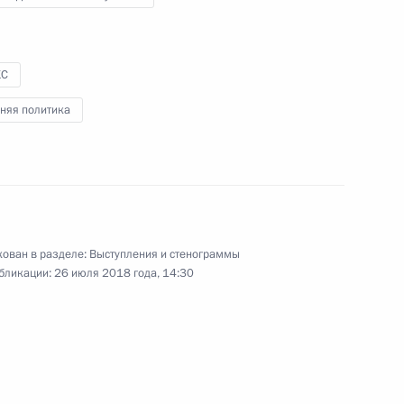
28 июля 2018 года
Аудио, 5 мин.
Владимир Путин принял участие
КС
в праздничных мероприятиях
по случаю 1030-летия крещения
няя политика
Руси.
ован в разделе:
Выступления и стенограммы
бликации:
26 июля 2018 года, 14:30
Выступление на заседании
саммита БРИКС
в расширенном составе