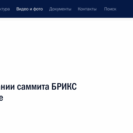
ктура
Видео и фото
Документы
Контакты
Поиск
си
ия, встречи
Встречи со СМИ
июль, 2018
ть следующие материалы
ании саммита БРИКС
е
Главный военно-морской
парад в Санкт-Петербурге