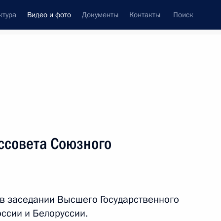
ктура
Видео и фото
Документы
Контакты
Поиск
си
ия, встречи
Встречи со СМИ
июль, 2018
ть следующие материалы
ссовета Союзного
Ответы на вопросы журналистов
е
по окончании финального матча
чемпионата мира по футболу
 в заседании Высшего Государственного
ссии и Белоруссии.