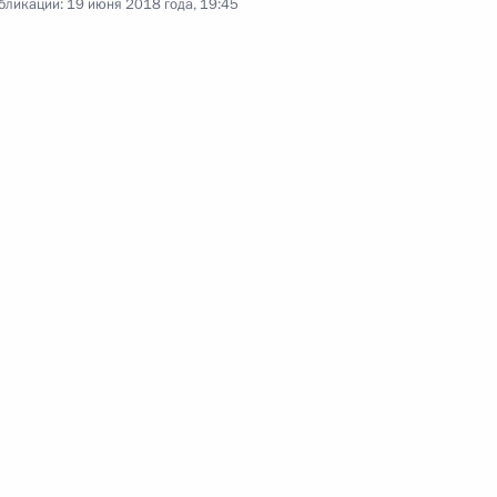
бликации:
19 июня 2018 года, 19:45
Владимир Путин принял участие
в заседании Высшего
Государственного Совета Союзного
государства России и Белоруссии.
Д
Заседание 68-го конгресса
ФИФА
13 июня 2018 года
Аудио, 8 мин.