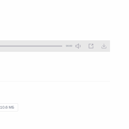
15 июля 2018 года
Аудио, 8 мин.
По завершении финального матча
чемпионата мира по футболу
Владимир Путин ответил
на вопросы представителей СМИ.
00:00
Пленарное заседание
Международного конгресса
по кибербезопасности
10.6 МБ
6 июля 2018 года
Аудио, 11 мин.