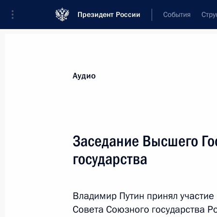
Президент России
События
Стру
Видеозаписи
Фотографии
Аудиозапи
Все материалы
Выступления
Совещан
Аудио
Показа
Заседание Высшего Го
государства
Московский урбанистический
форум «Мегаполис будущего. Ново
пространство для жизни»
Владимир Путин принял участие
Совета Союзного государства Ро