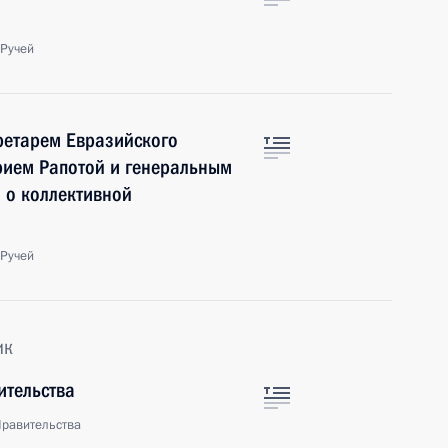
 Ручей
ретарем Евразийского
рием Рапотой и генеральным
 о коллективной
 Ручей
ик
ительства
Правительства