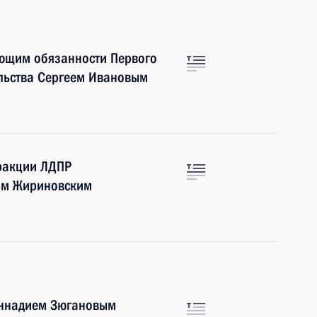
яющим обязанности Первого
ельства Сергеем Ивановым
фракции ЛДПР
ом Жириновским
еннадием Зюгановым