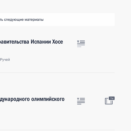
ть следующие материалы
равительства Испании Хосе
 Ручей
ждународного олимпийского
7м