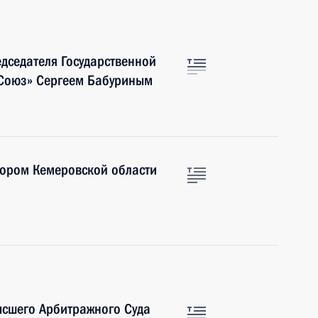
едседателя Государственной
 Союз» Сергеем Бабуриным
тором Кемеровской области
ысшего Арбитражного Суда