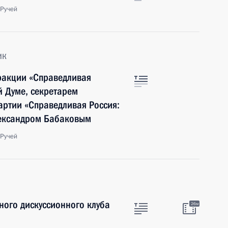
 Ручей
ик
ракции «Справедливая
й Думе, секретарем
артии «Справедливая Россия:
лександром Бабаковым
 Ручей
ного дискуссионного клуба
26м