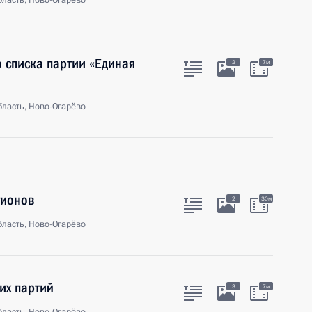
ласть, Ново-Огарёво
 списка партии «Единая
2
7м
ласть, Ново-Огарёво
гионов
2
30м
ласть, Ново-Огарёво
их партий
3
7м