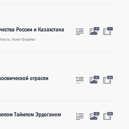
ества России и Казахстана
:
4
ласть, Ново-Огарёво
космической отрасли
2
5м
джепом Тайипом Эрдоганом
6
2м