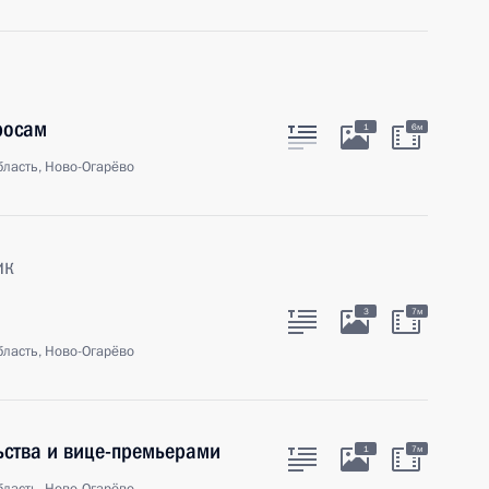
росам
1
6м
ласть, Ново-Огарёво
ик
3
7м
ласть, Ново-Огарёво
ьства и вице-премьерами
1
7м