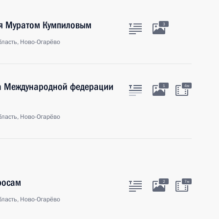
ея Муратом Кумпиловым
3
ласть, Ново-Огарёво
а Международной федерации
1
4м
ласть, Ново-Огарёво
росам
2
7м
ласть, Ново-Огарёво