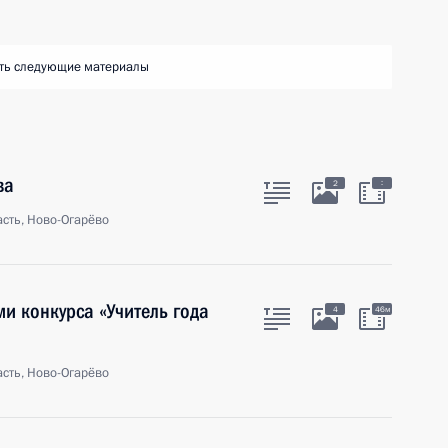
ть следующие материалы
ва
:
2
сть, Ново-Огарёво
и конкурса «Учитель года
4
46м
сть, Ново-Огарёво