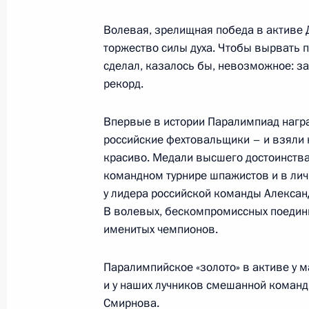
Волевая, зрелищная победа в активе 
Открытие мемориального комплекс
торжество силы духа. Чтобы вырвать п
с дружиной»
сделал, казалось бы, невозможное: з
рекорд.
11 сентября 2021 года, 19:40
Псковская обл
Впервые в истории Паралимпиад нагр
российские фехтовальщики – и взяли
Встреча с победителями и призёра
красиво. Медали высшего достоинств
в Токио
командном турнире шпажистов и в ли
11 сентября 2021 года, 14:30
Москва, Крем
у лидера российской команды Алексан
В волевых, бескомпромиссных поединк
именитых чемпионов.
Вручение государственных наград п
Паралимпийское «золото» в активе у 
Олимпиады в Токио
и у наших лучников смешанной команд
11 сентября 2021 года, 13:10
Москва, Крем
Смирнова.