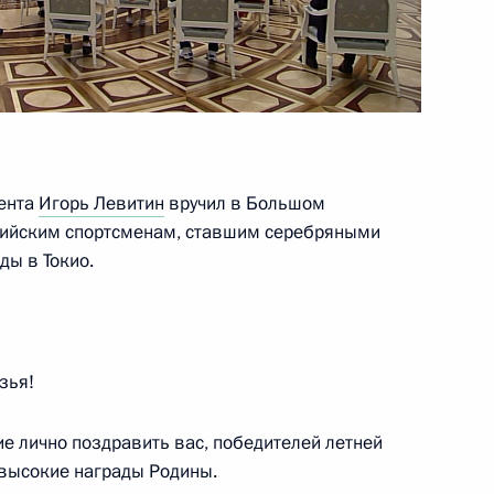
ласть, Ново-Огарёво
1
4м
дента
Игорь Левитин
вручил в Большом
сийским спортсменам, ставшим серебряными
ы в Токио.
 Совета Безопасности
1
ласть, Ново-Огарёво
зья!
е лично поздравить вас, победителей летней
 высокие награды Родины.