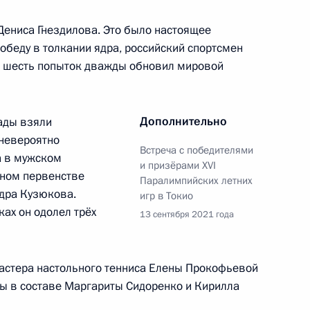
Дениса Гнездилова. Это было настоящее
а «Князь Александр Невский
12
15м
обеду в толкании ядра, российский спортсмен
а шесть попыток дважды обновил мировой
асть
Дополнительно
ады взяли
 невероятно
ми Игр XXXII Олимпиады
5
10м
Встреча с победителями
а в мужском
и призёрами ХVI
чном первенстве
Паралимпийских летних
ль
дра Кузюкова.
игр в Токио
ах он одолел трёх
13 сентября 2021 года
обедителям Игр XXXII
38
43м
мастера настольного тенниса Елены Прокофьевой
ы в составе Маргариты Сидоренко и Кирилла
ль