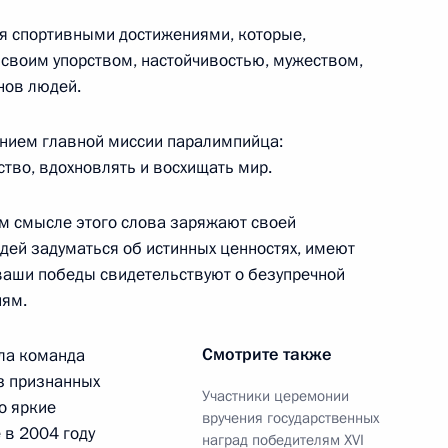
области Алексеем Дюминым
4
24м
 спортивными достижениями, которые,
ласть, Ново-Огарёво
 своим упорством, настойчивостью, мужеством,
нов людей.
а и руководством партии
:
3
нием главной миссии паралимпийца:
тво, вдохновлять и восхищать мир.
ласть, Ново-Огарёво
м смысле этого слова заряжают своей
дей задуматься об истинных ценностях, имеют
ваши победы свидетельствуют о безупречной
аром Асадом
2
иям.
ль
Смотрите также
ла команда
из признанных
Участники церемонии
о яркие
ик
вручения государственных
 в 2004 году
наград победителям XVI