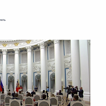
ть следующие материалы
емль
рств – членов ШОС и ОДКБ
10м
ласть, Ново-Огарёво
 – членов ШОС
6
13м
ласть, Ново-Огарёво
пасности ОДКБ
3
5м