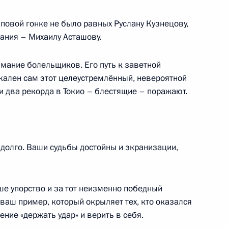
пповой гонке не было равных Руслану Кузнецову,
чей с Днём города
вания – Михаилу Асташову.
1
7м
мание болельщиков. Его путь к заветной
икален сам этот целеустремлённый, невероятной
и два рекорда в Токио – блестящие – поражают.
 Собяниным
2
ль
долго. Ваши судьбы достойны и экранизации,
ической культуры и спорта
:
3
ше упорство и за тот неизменно победный
 ваш пример, который окрыляет тех, кто оказался
ль
ение «держать удар» и верить в себя.