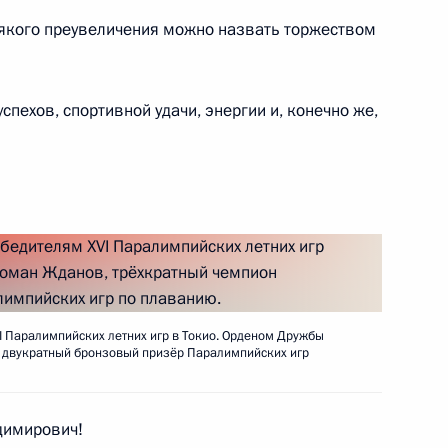
сякого преувеличения можно назвать торжеством
ийско-белорусских
5
52м
пехов, спортивной удачи, энергии и, конечно же,
ь
1
ь
I Паралимпийских летних игр в Токио. Орденом Дружбы
 двукратный бронзовый призёр Паралимпийских игр
4
6м
ь
димирович!