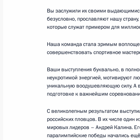
Встреча с губернатором Тульской 
Вы заслужили их своими выдающимися
14 сентября 2021 года, 18:00
Московская об
безусловно, прославляют нашу страну,
которые служат примером для миллио
Совещание с членами Правительств
Наша команда стала зримым воплоще
«Единая Россия»
совершенствовать спортивное мастерс
14 сентября 2021 года, 17:30
Московская об
Ваши выступления буквально, в полно
неукротимой энергией, мотивируют лю
уникальную воодушевляющую силу. А 
Встреча с Президентом Сирии Баш
подготовке к важнейшим соревнован
14 сентября 2021 года, 07:00
Москва, Крем
С великолепным результатом выступи
российских пловцов. В их числе один 
мировых лидеров – Андрей Калина. Ег
13 сентября 2021 года, понедельн
паралимпийские победы начались ещё