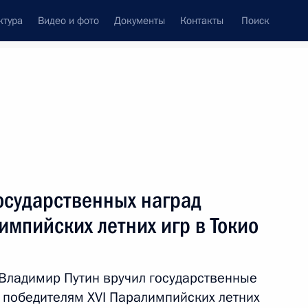
ктура
Видео и фото
Документы
Контакты
Поиск
венный Совет
Совет Безопасности
Комиссии и советы
леграммы
Сведения о Президенте
сентябрь, 2021
Встречи с представителями сообществ
осударственных наград
Пресс-конференции
импийских летних игр в Токио
Интервью
Статьи
Владимир Путин вручил государственные
победителям XVI Паралимпийских летних