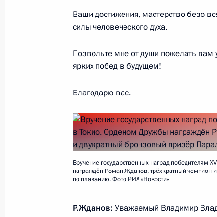
Ваши достижения, мастерство безо в
9 сентября 2021 года, четверг
силы человеческого духа.
Пресс-конференция по итогам росс
Позвольте мне от души пожелать вам ус
переговоров
ярких побед в будущем!
9 сентября 2021 года, 22:15
Москва, Кремл
Благодарю вас.
Российско-белорусские переговоры
9 сентября 2021 года, 18:15
Москва, Кремл
Вручение государственных наград победителям XV
награждён Роман Жданов, трёхкратный чемпион и
Саммит БРИКС
по плаванию. Фото РИА «Новости»
9 сентября 2021 года, 15:45
Москва, Кремл
Р.Жданов:
Уважаемый Владимир Вла