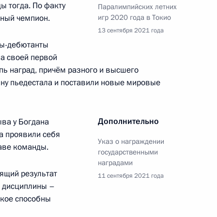
ми ХVI Паралимпийских летних
6
9м
ы тогда. По факту
Паралимпийских летних
тный чемпион.
игр 2020 года в Токио
13 сентября 2021 года
ль
цы-дебютанты
а своей первой
ь наград, причём разного и высшего
ых наград победителям ХVI
43
36м
ну пьедестала и поставили новые мировые
о
ль
Дополнительно
ыва у Богдана
а проявили себя
Указ о награждении
таве команды.
государственными
наградами
 области Михаилом
тящий результат
2
11 сентября 2021 года
е дисциплины –
акое способны
асть