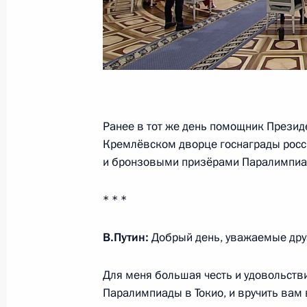
16 сентября 2021 года, 10:05
Московская об
Обращение к гражданам России
16 сентября 2021 года, 00:00
Ранее в тот же день помощник Прези
Кремлёвском дворце госнаграды рос
и бронзовыми призёрами Паралимпиад
15 сентября 2021 года, среда
Совещание с постоянными членами
* * *
15 сентября 2021 года, 13:45
Московская об
В.Путин:
Добрый день, уважаемые дру
Для меня большая честь и удовольстви
14 сентября 2021 года, вторник
Паралимпиады в Токио, и вручить вам