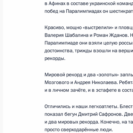
Встреча с победителями и призёра
в Афинах в составе украинской команд
игр в Токио
побед на Паралимпиадах он шестикра
13 сентября 2021 года, 13:35
Москва, Крем
Красиво, мощно «выстрелили» и плов
Валерия Шабалина и Роман Жданов. Н
Паралимпиаде они взяли целую россып
Церемония вручения государственн
достоинства, трижды взошли на верши
Паралимпийских летних игр в Токи
рекорды.
13 сентября 2021 года, 12:25
Москва, Крем
Мировой рекорд и два «золотых» запл
Мозгового и Андрея Николаева. Ребят
и в личном зачёте, и в эстафете в сос
11 сентября 2021 года, суббота
Встреча с губернатором Псковской
Отличились и наши легкоатлеты. Блес
Ведерниковым
показал бегун Дмитрий Сафронов. Дв
и два мировых рекорда. Конечно, на т
11 сентября 2021 года, 21:20
Псковская обл
просто сверходарённые люди.