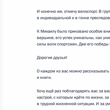
И конечно же, отмечу велоспорт. В гру
Владимир Путин поздравил москви
в индивидуальной и в гонке преследо
11 сентября 2021 года, 12:10
Москва
К Михаилу было приковано особое вни
вершине, его успех уникальны, как ун
силы воли спортсмен. Две его победы 
Встреча с мэром Москвы Сергеем
11 сентября 2021 года, 11:10
Москва, Крем
Дорогие друзья!
О каждом из вас можно рассказывать 
и книги.
10 сентября 2021 года, пятница
Заседание Совета по развитию физ
Хочу ещё раз поблагодарить вас за ва
настрой, с которым идёте по жизни, за
10 сентября 2021 года, 15:50
Москва, Крем
в трудной жизненной ситуации. И за ум