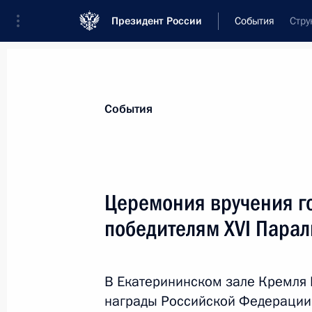
Президент России
События
Стру
Президент
Администрация
Государст
Новости
Стенограммы
Поездки
Те
События
Рубрикация материалов
Все материалы
Церемония вручения г
Послания Федеральному Собранию
победителям ХVI Парал
Заявления по важнейшим вопросам
Совещания, заседания, рабочие встречи
В Екатерининском зале Кремля 
Речи и обращения
награды Российской Федерации 