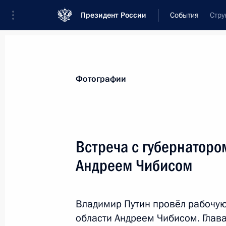
Президент России
События
Стру
Президент
Администрация
Государст
Новости
Стенограммы
Поездки
Те
Фотографии
Рубрикация материалов
Все материалы
Встреча с губернатор
Послания Федеральному Собранию
Андреем Чибисом
Заявления по важнейшим вопросам
Совещания, заседания, рабочие встречи
Владимир Путин провёл рабочую
Речи и обращения
области Андреем Чибисом. Глава