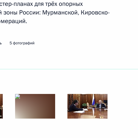
стер-планах для трёх опорных
й зоны России: Мурманской, Кировско-
омераций.
ть следующие материалы
ь
5 фотографий
вых ведомств
3
2м
сть, Ново-Огарёво
ва
:
13
сть, Ново-Огарёво