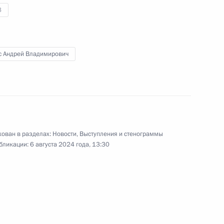
3
с Андрей Владимирович
довия Артёмом Здуновым
4
ован в разделах:
Новости
,
Выступления и стенограммы
бликации:
6 августа 2024 года, 13:30
Ростех» Сергеем Чемезовым
5