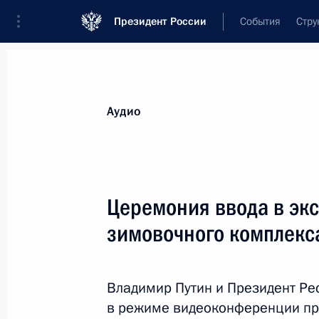
Президент России
События
Стру
Видеозаписи
Фотографии
Аудиозапи
Все материалы
Выступления
Совещан
Аудио
Показа
Церемония ввода в эк
зимовочного комплекс
Запуск строительства ВСМ
Москва – Санкт-Петербург
и седьмого энергоблока
Владимир Путин и Президент Ре
Ленинградской АЭС
в режиме видеоконференции пр