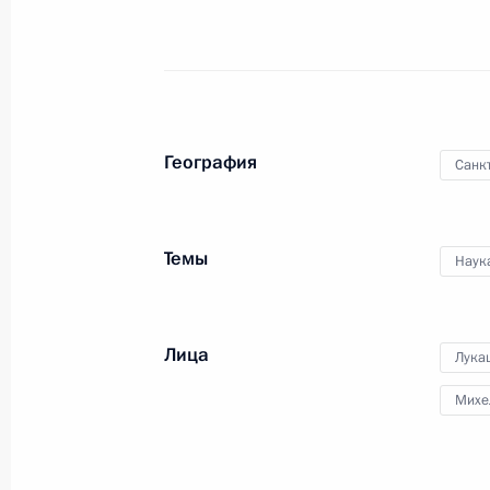
29 февраля 2024 года
Москва
География
Санк
Темы
Наук
Церемония открытия
международного турнира
«Игры будущего»
Лица
Лука
Михе
21 февраля 2024 года
Аудио, 10 мин.
В Казани прошло торжественное