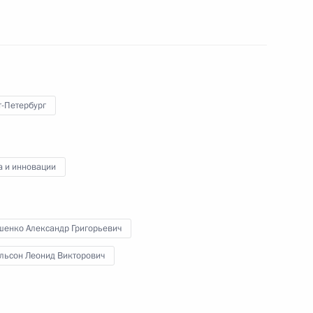
00:00
т-Петербург
а и инновации
Вручение госнаград
воинским частям
и подразделениям
шенко Александр Григорьевич
Воздушно-космических сил
льсон Леонид Викторович
21 февраля 2024 года
Аудио, 14 мин.
Президент на аэродроме