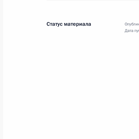
открытие международного турнира
«Игры будущего». Владимир Путин
выступил перед участниками
масштабного мероприятия.
Статус материала
Опублик
Дата пу
Торжественный вечер
по случаю 300-летия
Российской академии наук
8 февраля 2024 года
Аудио, 56 мин.
В Государственном Кремлёвском
дворце состоялся торжественный
вечер, посвящённый 300-летию
Российской академии наук, в ходе