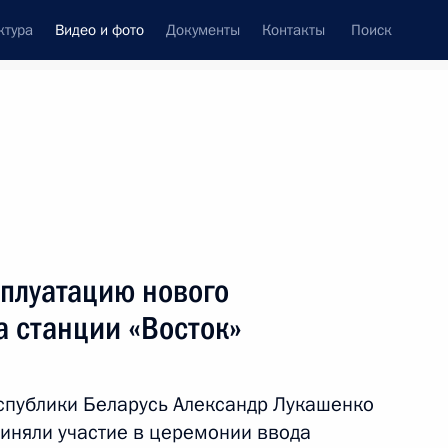
ктура
Видео и фото
Документы
Контакты
Поиск
си
ия, встречи
Встречи со СМИ
март, 2024
ть следующие материалы
сплуатацию нового
а станции «Восток»
Закрытие Всемирного
фестиваля молодёжи
спублики Беларусь Александр Лукашенко
иняли участие в церемонии ввода