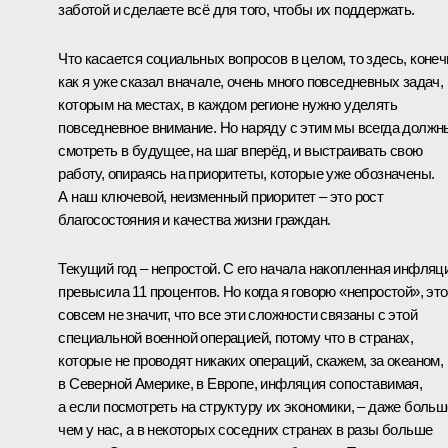
заботой и сделаете всё для того, чтобы их поддержать.
Что касается социальных вопросов в целом, то здесь, конеч
как я уже сказал вначале, очень много повседневных задач,
которым на местах, в каждом регионе нужно уделять
повседневное внимание. Но наряду с этим мы всегда должн
смотреть в будущее, на шаг вперёд, и выстраивать свою
работу, опираясь на приоритеты, которые уже обозначены.
А наш ключевой, неизменный приоритет – это рост
благосостояния и качества жизни граждан.
Текущий год – непростой. С его начала накопленная инфляц
превысила 11 процентов. Но когда я говорю «непростой», это
совсем не значит, что все эти сложности связаны с этой
специальной военной операцией, потому что в странах,
которые не проводят никаких операций, скажем, за океаном,
в Северной Америке, в Европе, инфляция сопоставимая,
а если посмотреть на структуру их экономики, – даже больш
чем у нас, а в некоторых соседних странах в разы больше