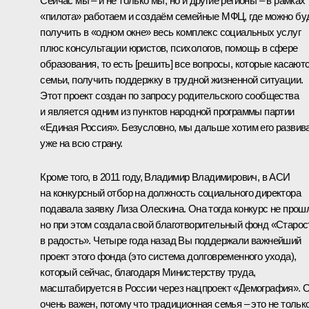
Сейчас мы – и не только мы, но и другие регионы – в рамках
«пилота» работаем и создаём семейные МФЦ, где можно бу
получить в «одном окне» весь комплекс социальных услуг
плюс консультации юристов, психологов, помощь в сфере
образования, то есть [решить] все вопросы, которые касают
семьи, получить поддержку в трудной жизненной ситуации.
Этот проект создан по запросу родительского сообщества
и является одним из пунктов народной программы партии
«Единая Россия». Безусловно, мы дальше хотим его развив
уже на всю страну.
Кроме того, в 2011 году, Владимир Владимирович, в АСИ
на конкурсный отбор на должность социального директора
подавала заявку Лиза Олескина. Она тогда конкурс не прош
но при этом создала свой благотворительный фонд «Старос
в радость». Четыре года назад Вы поддержали важнейший
проект этого фонда (это система долговременного ухода),
который сейчас, благодаря Министерству труда,
масштабируется в России через нацпроект «Демография». 
очень важен, потому что традиционная семья – это не тольк