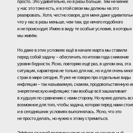
просто. Это удивительно, но в разы больше. Тем не менее
у нас это тоже есть, и в этой связи мы должны на это
реагировать. Хотя, честно говоря, для меня даже удивительн
что у нас в разы меньше, чем там, где ничего подобного
и не происходит. Имею в виду те особые условия, в которых
мы живём.
Но даже в этих условиях ещё в начале марта мы ставили
перед собой задачу – обеспечить по итогам года снижение
уровня бедности. Ясно, повторяю ещё раз, в целом она, эта
ситуация, характерна не только для нас, но и для очень мно
стран в мире сегодня. Я уже не говорю про отдельные виды
инфляции – так называемую, скажем, продовольственную и
энергетическую инфляцию: там вообще всё зашкаливает
в худшую по сравнению с нами сторону. Но нужно делать вс
возможное для того, чтобы задача, которая перед нами стоит
и в сегодняшних условиях выполнялась. Ясно, что это
не просто делать, но нужно к этому стремиться.
Эффект от такой политики носит не только социальный