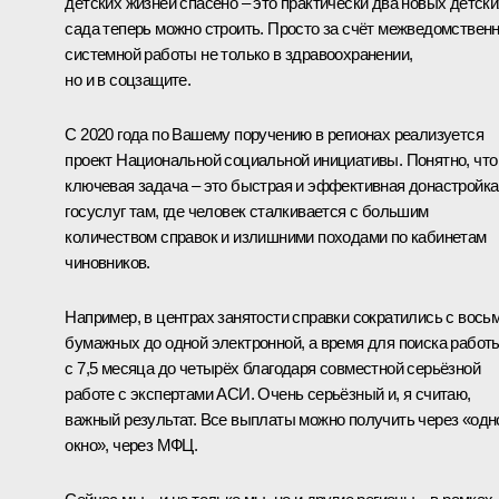
детских жизней спасено – это практически два новых детски
сада теперь можно строить. Просто за счёт межведомствен
системной работы не только в здравоохранении,
но и в соцзащите.
С 2020 года по Вашему поручению в регионах реализуется
проект Национальной социальной инициативы. Понятно, что
ключевая задача – это быстрая и эффективная донастройка
госуслуг там, где человек сталкивается с большим
количеством справок и излишними походами по кабинетам
чиновников.
Например, в центрах занятости справки сократились с вось
бумажных до одной электронной, а время для поиска работ
с 7,5 месяца до четырёх благодаря совместной серьёзной
работе с экспертами АСИ. Очень серьёзный и, я считаю,
важный результат. Все выплаты можно получить через «одн
окно», через МФЦ.