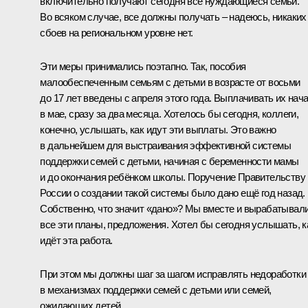
включительно получают сегодня все нуждающиеся семьи.
Во всяком случае, все должны получать – надеюсь, никаких
сбоев на региональном уровне нет.
Эти меры принимались поэтапно. Так, пособия
малообеспеченным семьям с детьми в возрасте от восьми
до 17 лет введены с апреля этого года. Выплачивать их нач
в мае, сразу за два месяца. Хотелось бы сегодня, коллеги,
конечно, услышать, как идут эти выплаты. Это важно
в дальнейшем для выстраивания эффективной системы
поддержки семей с детьми, начиная с беременности мамы
и до окончания ребёнком школы. Поручение Правительству
России о создании такой системы было дано ещё год назад.
Собственно, что значит «дано»? Мы вместе и вырабатывал
все эти планы, предложения. Хотел бы сегодня услышать, к
идёт эта работа.
При этом мы должны шаг за шагом исправлять недоработки
в механизмах поддержки семей с детьми или семей,
ожидающих детей.