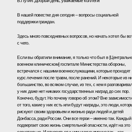
В.Путин:
Добрый день, уважаемые коллеги!
В нашей повестке дня сегодня – вопросы социальной
поддержки граждан.
Здесь много повседневных вопросов, но начать хотел бы во
с чего.
Если вы обратили внимание, я только что
был
в [Центральн
военном клиническом] госпитале Министерства обороны,
встречался с нашими военнослужащими, которые проходят
курс лечения после травм, после ранений. И некоторые из ни
большинство, во всяком случае, из тех, с кем я разговаривал
у них даже нет никаких государственных наград до сих пор.
Конечно, будут. Но почему говорю об этом? Вне зависимост
от того, какие у них есть или будут награды, это люди, кото
рискуют своим здоровьем и жизнью ради людей и детей
Донбасса, ради России. Они все герои – именно так. Каждый
подвергает свою жизнь смертельной опасности, идёт на это
сознательно. И относиться к ним нужно именно так – как