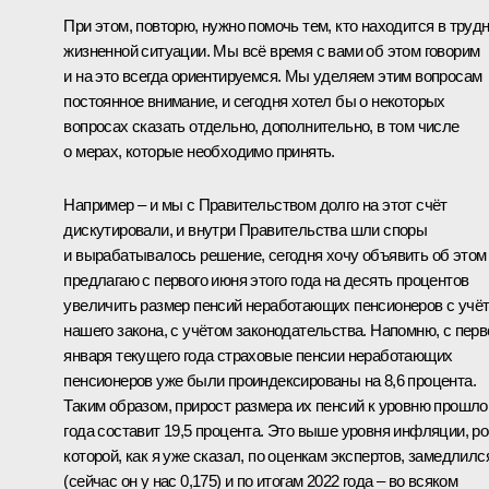
При этом, повторю, нужно помочь тем, кто находится в труд
жизненной ситуации. Мы всё время с вами об этом говорим
и на это всегда ориентируемся. Мы уделяем этим вопросам
постоянное внимание, и сегодня хотел бы о некоторых
вопросах сказать отдельно, дополнительно, в том числе
о мерах, которые необходимо принять.
Например – и мы с Правительством долго на этот счёт
дискутировали, и внутри Правительства шли споры
и вырабатывалось решение, сегодня хочу объявить об этом
предлагаю с первого июня этого года на десять процентов
увеличить размер пенсий неработающих пенсионеров с учё
нашего закона, с учётом законодательства. Напомню, с перв
января текущего года страховые пенсии неработающих
пенсионеров уже были проиндексированы на 8,6 процента.
Таким образом, прирост размера их пенсий к уровню прошло
года составит 19,5 процента. Это выше уровня инфляции, ро
которой, как я уже сказал, по оценкам экспертов, замедлилс
(сейчас он у нас 0,175) и по итогам 2022 года – во всяком