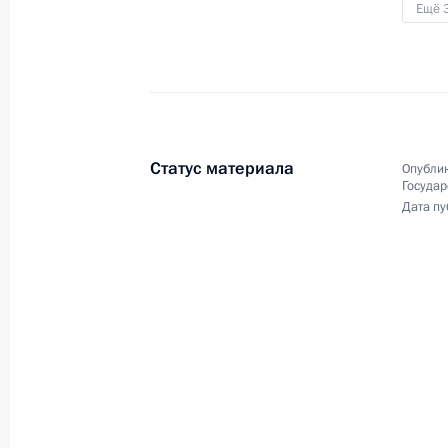
Ещё 
Заседание Совета
Безопасности
20 мая 2022 года
Видео, 10 мин.
Статус материала
Опублик
Государ
Дата пу