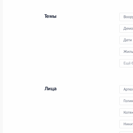
членам коллегии МЧС нового главу
ведомства – Александра Куренков
Темы
Воор
Демо
25 мая 2022 года
Видео, 6 мин.
Дети
Жиль
Ещё 
Лица
Артю
Голи
Котяк
Ники