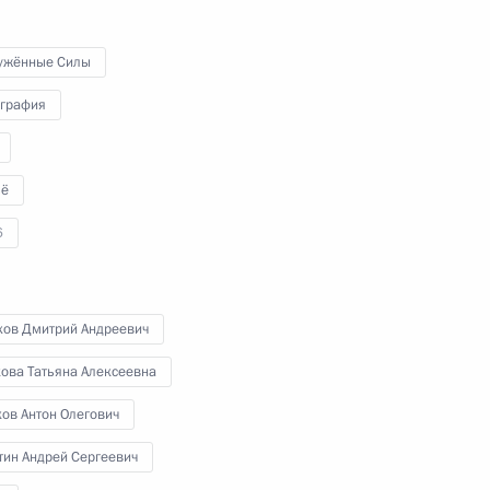
отдельных направлений
а
транспортного комплекса
ужённые Силы
графия
24 мая 2022 года
Видео, 11 мин.
ё
6
хов Дмитрий Андреевич
кова Татьяна Алексеевна
ов Антон Олегович
тин Андрей Сергеевич