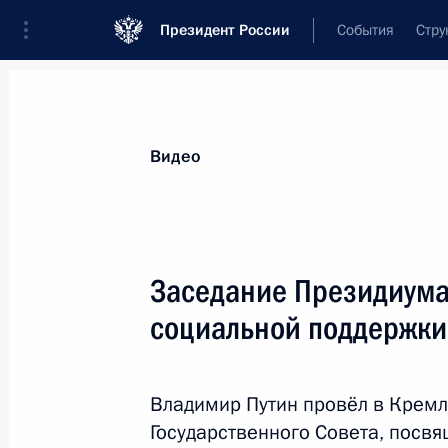
Президент России
События
Стру
Видеозаписи
Фотографии
Аудиозапи
Все материалы
Выступления
Совещан
Видео
Показа
Заседание Президиума
социальной поддержки
Совещание
по экономическим вопросам
Владимир Путин провёл в Крем
Государственного Совета, посв