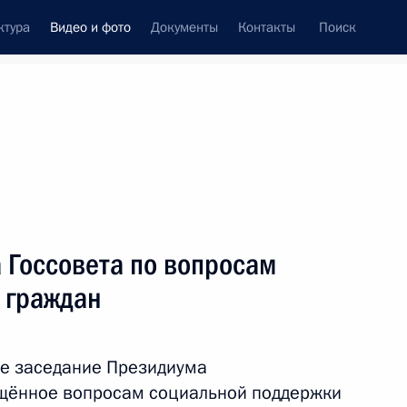
ктура
Видео и фото
Документы
Контакты
Поиск
си
ия, встречи
Встречи со СМИ
июнь, 2022
ть следующие материалы
 Госсовета по вопросам
 граждан
Встреча с семьями,
награждёнными орденом
ле заседание Президиума
«Родительская слава»
ящённое вопросам социальной поддержки