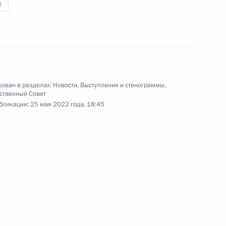
3
Совещание по развитию
нефтяной отрасли
17 мая 2022 года
Видео, 11 мин.
ован в разделах:
Новости
,
Выступления и стенограммы
,
ственный Совет
бликации:
25 мая 2022 года, 18:45