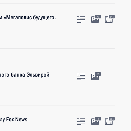
м «Мегаполис будущего.
6
14м
ного банка Эльвирой
2
лу Fox News
4
35м