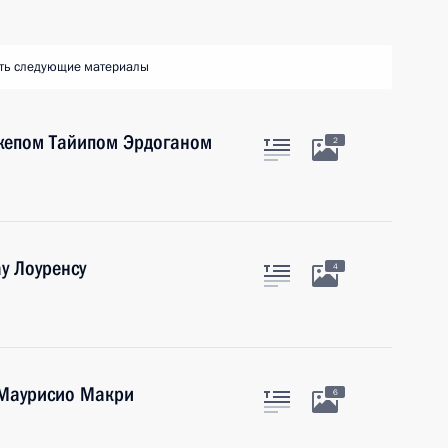
ть следующие материалы
джепом Тайипом Эрдоганом
2
у Лоуренсу
4
 Маурисио Макри
6