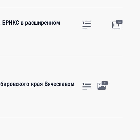
а БРИКС в расширенном
8м
абаровского края Вячеславом
2