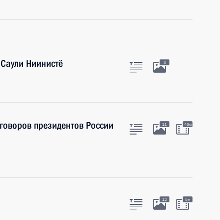
 Саули Ниинистё
3
говоров президентов России
11
46м
12
5м