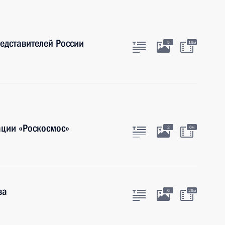
едставителей России
5
16м
ации «Роскосмос»
2
6м
ва
6
26м