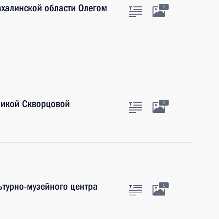
ахалинской области Олегом
2
никой Скворцовой
2
ьтурно-музейного центра
1