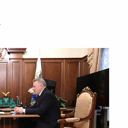
ть следующие материалы
ь
джепом Тайипом Эрдоганом
2
у Лоуренсу
4
 Маурисио Макри
6