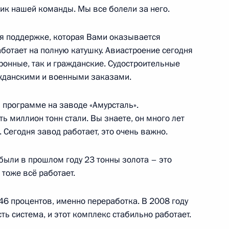
ахалинской области Олегом
ик нашей команды. Мы все болели за него.
2
я поддержке, которая Вами оказывается
ботает на полную катушку. Авиастроение сегодня
ронные, так и гражданские. Судостроительные
ажданскими и военными заказами.
й программе на заводе «Амурсталь».
никой Скворцовой
2
 миллион тонн стали. Вы знаете, он много лет
 Сегодня завод работает, это очень важно.
ыли в прошлом году 23 тонны золота – это
 тоже всё работает.
ьтурно-музейного центра
1
46 процентов, именно переработка. В 2008 году
ть система, и этот комплекс стабильно работает.