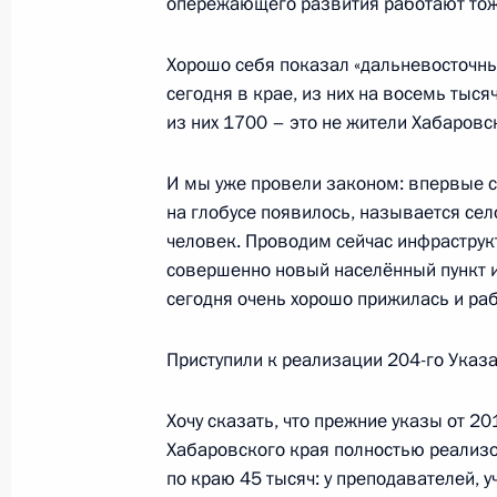
опережающего развития работают тож
19 июля 2018 года, четверг
Хорошо себя показал «дальневосточный
сегодня в крае, из них на восемь тыс
Совещание послов и постоянных пр
из них 1700 – это не жители Хабаровск
19 июля 2018 года, 14:10
Москва
И мы уже провели законом: впервые со
на глобусе появилось, называется сел
18 июля 2018 года, среда
человек. Проводим сейчас инфраструкту
совершенно новый населённый пункт и
Встреча с руководством госкорпор
сегодня очень хорошо прижилась и раб
18 июля 2018 года, 16:30
Москва, Кремль
Приступили к реализации 204-го Указа
Хочу сказать, что прежние указы от 2
Совещание с членами Правительст
Хабаровского края полностью реализо
18 июля 2018 года, 15:20
Москва, Кремль
по краю 45 тысяч: у преподавателей, у