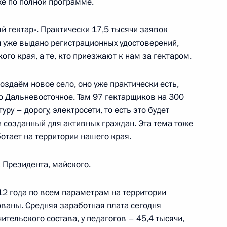
е по полной программе.
 гектар». Практически 17,5 тысячи заявок
яч уже выдано регистрационных удостоверений,
едставителей России
5
16м
ого края, а те, кто приезжают к нам за гектаром.
здаём новое село, оно уже практически есть,
о Дальневосточное. Там 97 гектарщиков на 300
ру – дорогу, электросети, то есть это будет
 созданный для активных граждан. Эта тема тоже
ации «Роскосмос»
2
6м
отает на территории нашего края.
 Президента, майского.
012 года по всем параметрам на территории
ва
6
26м
ваны. Средняя заработная плата сегодня
чительского состава, у педагогов – 45,4 тысячи,