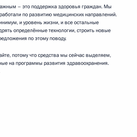
важным – это поддержка здоровья граждан. Мы
работали по развитию медицинских направлений.
инимум, и уровень жизни, и все остальные
дрять определённые технологии, строить новые
редложения по этому поводу.
 Саули Ниинистё
3
те, потому что средства мы сейчас выделяем,
нные на программы развития здравоохранения.
.
говоров президентов России
11
46м
12
5м