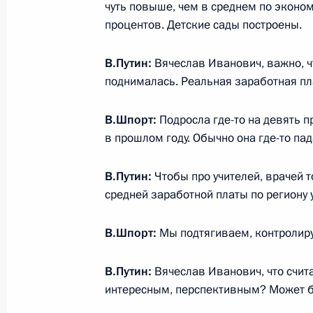
чуть повыше, чем в среднем по эконом
процентов. Детские сады построены.
Московский урбанистический фору
Новое пространство для жизни»
В.Путин:
Вячеслав Иванович, важно, чт
поднималась. Реальная заработная пл
18 июля 2018 года, 13:50
Москва
В.Шпорт:
Подросла где-то на девять п
в прошлом году. Обычно она где-то пад
17 июля 2018 года, вторник
В.Путин:
Чтобы про учителей, врачей т
Встреча с Председателем Централь
средней заработной платы по региону 
Набиуллиной
17 июля 2018 года, 14:05
Москва, Кремль
В.Шпорт:
Мы подтягиваем, контролируе
В.Путин:
Вячеслав Иванович, что счит
Интервью американскому телекана
интересным, перспективным? Может б
17 июля 2018 года, 02:00
Хельсинки