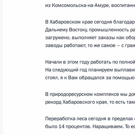
Рабочая встреча с губернатором С
из Комсомольска-на-Амуре, воспитанн
Кожемяко
В Хабаровском крае сегодня благодар
24 июля 2018 года, 14:00
Москва, Кремль
Дальнему Востоку, промышленность ра
загружено, выполняет заказы как обо
заводы работают, то же самое – с гр
23 июля 2018 года, понедельник
Начали в этом году работать по полно
Встреча с главой Минздрава Веро
На следующий год планируем выплавить
23 июля 2018 года, 13:20
Москва, Кремль
стоял, я к Вам обращался за помощью.
В природоресурсном комплексе мы доб
20 июля 2018 года, пятница
рекорд Хабаровского края, то есть там
Президенту представлен проект кул
Переработка леса сегодня в пределах 
в Калининграде
было 14 процентов. Наращиваем. То ес
20 июля 2018 года, 19:00
Калининград