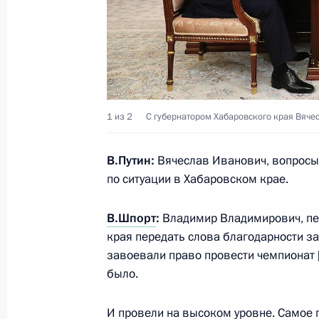
Выступление на заседании саммит
составе
26 июля 2018 года, 14:30
Йоханнесбург
1 из 2
С губернатором Хабаровского края Вяче
25 июля 2018 года, среда
В.Путин:
Вячеслав Иванович, вопросы 
по ситуации в Хабаровском крае.
Рабочая встреча с губернатором Х
Шпортом
В.Шпорт
:
Владимир Владимирович, пер
края передать слова благодарности за 
25 июля 2018 года, 13:30
Москва, Кремль
завоевали право провести чемпионат [
было.
24 июля 2018 года, вторник
И провели на высоком уровне. Самое 