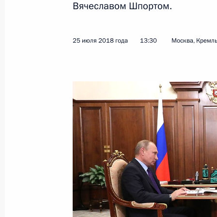
Вячеславом Шпортом.
Показа
25 июля 2018 года
13:30
Москва, Кремл
Встреча с Президентом Турции Ре
26 июля 2018 года, 20:30
Йоханнесбург
Встреча с Президентом Анголы Жоа
26 июля 2018 года, 19:45
Йоханнесбург
Встреча с Президентом Аргентины
26 июля 2018 года, 18:30
Йоханнесбург