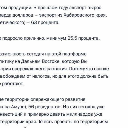
ом продукции. В прошлом году экспорт вырос
лиарда долларов – экспорт из Хабаровского края.
етического) – 63 процента.
азвитию физической культуры
:
10
а Оргкомитета «Россия-2018»
подросло прилично, минимум 25,5 процента.
 возможность сегодня на этой платформе
итику на Дальнем Востоке, которую Вы
мира по футболу 2018 года
тории опережающего развития. Потому что они же
3
17м
освобождаем от налогов, но для этого должна быть
е работают.
ные территории опережающего развития
3
-на-Амуре), 56 резидентов. Из них сегодня уже
инвестиций и примерно девять миллиардов уже
территории края. То есть проекты по территориям