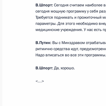
В.Шпорт:
Сегодня считаем наиболее 
сегодня мощную программу у себя раз
Требуется поднимать и прожиточный м
16 июля 2018 года, понедельник
параметры. Для этого необходимо вне
медицинские учреждения. У нас есть п
Встреча с Президентом Финляндии
16 июля 2018 года, 20:00
Хельсинки
В.Путин:
Вы с Минздравом отрабатывай
ритмично средства идут, предусмотре
Надо вписаться во все эти программы
Пресс-конференция по итогам пере
и США
В.Шпорт:
Да, хорошо.
16 июля 2018 года, 18:35
Хельсинки
<…>
Саммит Россия–США
16 июля 2018 года, 18:30
Хельсинки