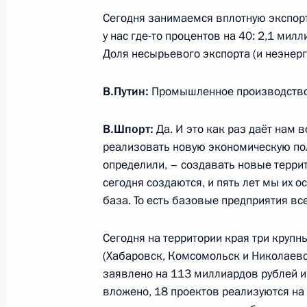
Сегодня занимаемся вплотную экспорт
у нас где-то процентов на 40: 2,1 мил
Доля несырьевого экспорта (и неэнерг
Совместное заседание Совета по р
и спорта и Наблюдательного совет
В.Путин:
Промышленное производство 
20 июля 2018 года, 18:30
Калининград
В.Шпорт:
Да. И это как раз даёт нам
реализовать новую экономическую пол
Беседа с волонтёрами чемпионата 
определили, – создавать новые терри
сегодня создаются, и пять лет мы их 
20 июля 2018 года, 16:40
Калининград
база. То есть базовые предприятия вс
Сегодня на территории края три круп
Беседа с юными футболистами
(Хабаровск, Комсомольск и Николаевск
заявлено на 113 миллиардов рублей 
20 июля 2018 года, 16:35
Калининград
вложено, 18 проектов реализуются на 