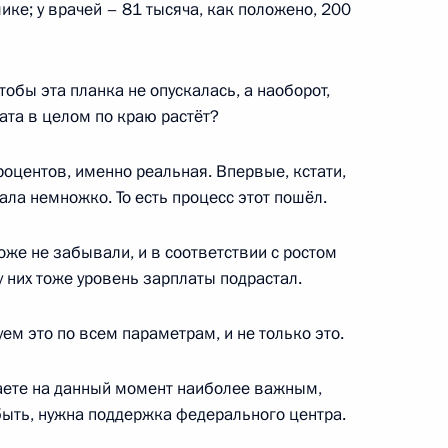
ике; у врачей – 81 тысяча, как положено, 200
м «Мегаполис будущего.
6
14м
обы эта планка не опускалась, а наоборот,
ата в целом по краю растёт?
роцентов, именно реальная. Впервые, кстати,
ала немножко. То есть процесс этот пошёл.
оже не забывали, и в соответствии с ростом
ного банка Эльвирой
2
у них тоже уровень зарплаты подрастал.
м это по всем параметрам, и не только это.
аете на данный момент наиболее важным,
лу Fox News
4
35м
ыть, нужна поддержка федерального центра.