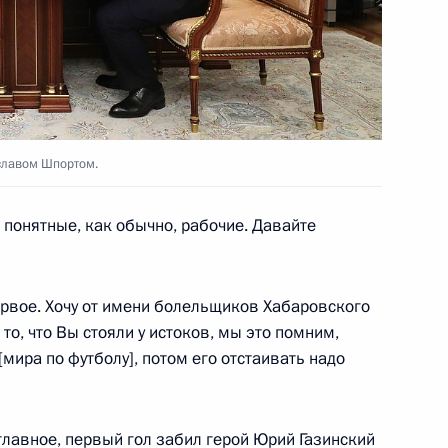
а БРИКС в расширенном
8м
славом Шпортом.
понятные, как обычно, рабочие. Давайте
абаровского края Вячеславом
2
вое. Хочу от имени болельщиков Хабаровского
то, что Вы стояли у истоков, мы это помним,
мира по футболу], потом его отстаивать надо
главное, первый гол забил герой Юрий Газинский