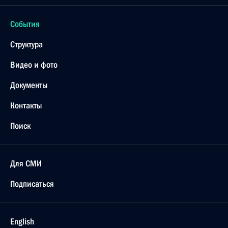
Встреча с Федеральным президентом Германии
Кристианом Вульфом
8 ноября 2011 года, 14:00
Берлин
7 ноября 2011 года, понедельник
Совещание с руководством Вооружённых Сил
7 ноября 2011 года, 15:00
Москва, Кремль
Выступление на концерте, посвящённом 70-летию
Парада 7 ноября 1941 года на Красной площади
7 ноября 2011 года, 13:00