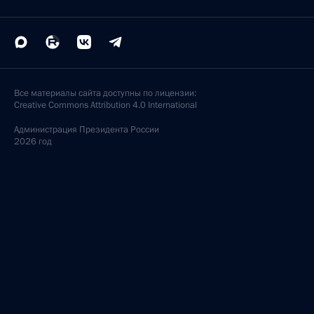
Москва, Большой театр
Встреча с ветеранами Великой Отечественной
войны
7 ноября 2011 года, 12:30
Москва
5 ноября 2011 года, суббота
Встреча с представителями Русской православной
церкви
5 ноября 2011 года, 16:00
Москва