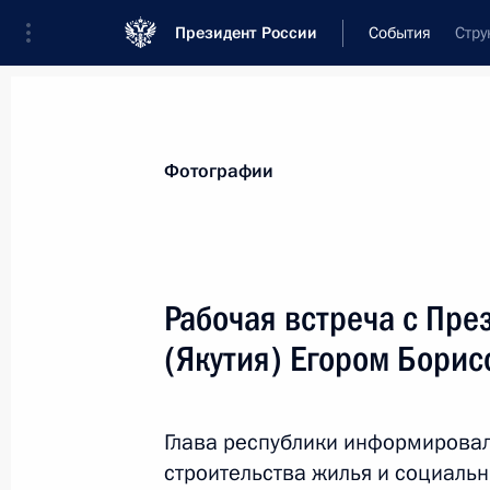
Президент России
События
Стру
Президент
Администрация
Государст
Новости
Стенограммы
Поездки
Те
Фотографии
Рубрикация материалов
Все материалы
Рабочая встреча с Пре
Послания Федеральному Собранию
(Якутия) Егором Бори
Заявления по важнейшим вопросам
Совещания, заседания, рабочие встречи
Глава республики информирова
Речи и обращения
строительства жилья и социальн