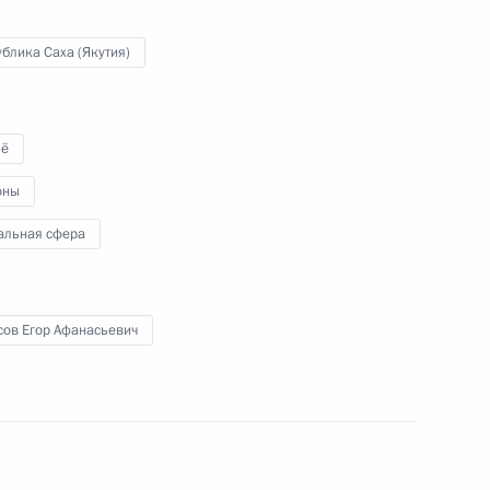
блика Саха (Якутия)
еабилитации и создания
4
14м
в
ё
оны
альная сфера
а сторонников
:
7
диная Россия»
сов Егор Афанасьевич
публики Саха (Якутия)
1