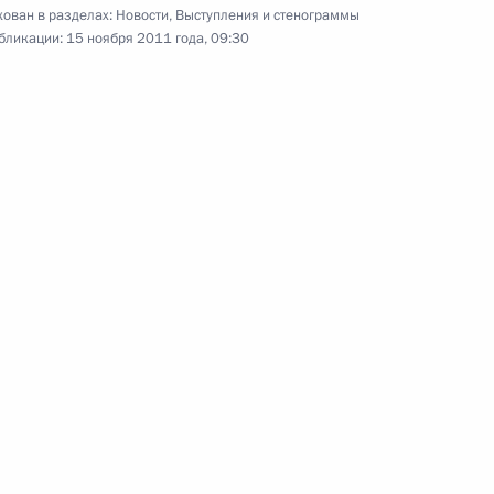
ован в разделах:
Новости
,
Выступления и стенограммы
бликации:
15 ноября 2011 года, 09:30
, соединяющей Якутию
9
4м
 итогам форума АТЭС
1