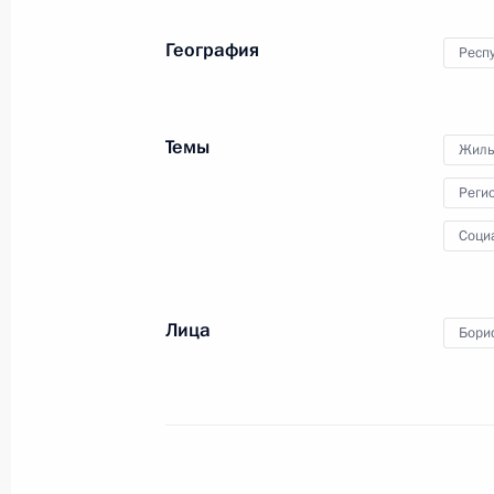
16 ноября 2011 года, среда
География
Респу
Обсуждение проблем социальной р
безбарьерной среды для инвалидо
16 ноября 2011 года, 18:50
Темы
Жиль
Реги
15 ноября 2011 года, вторник
Соци
Заседание Общественного комитет
и регионального актива партии «Е
Лица
Бори
15 ноября 2011 года, 10:00
Якутск
Рабочая встреча с Президентом Рес
Егором Борисовым