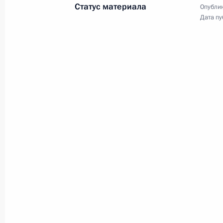
Статус материала
Опублик
15 ноября 2011 года, 09:30
Якутск
Дата пу
Открытие участка железной дороги
с основными магистралями страны
15 ноября 2011 года, 07:30
Нижний Бестях
14 ноября 2011 года, понедельник
Ответы на вопросы журналистов по
14 ноября 2011 года, 09:00
Гонолулу
13 ноября 2011 года, воскресенье