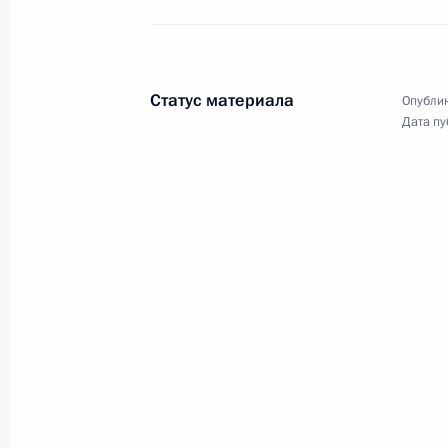
Встреча с мусульманским
духовенством
Статус материала
Опублик
Дата пу
19 ноября 2011 года
Видео, 10 мин.