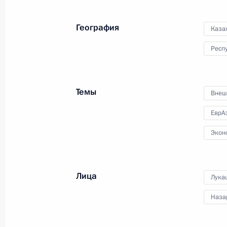
Южного и Северо-
Кавказского федеральных
География
Каза
округов
Респ
21 ноября 2011 года
Видео, 44 мин.
Темы
Внеш
ЕврА
Экон
Лица
Лука
Наза