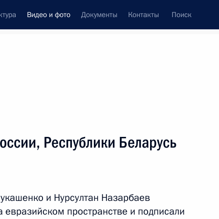
ктура
Видео и фото
Документы
Контакты
Поиск
си
ия, встречи
Встречи со СМИ
декабрь, 2011
ть следующие материалы
оссии, Республики Беларусь
Молодёжный форум
«Будущее за нами»
укашенко и Нурсултан Назарбаев
а евразийском пространстве и подписали