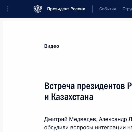
Президент России
События
Стру
Видеозаписи
Фотографии
Аудиозапи
Все материалы
Выступления
Совещан
Видео
Показа
Встреча президентов Р
и Казахстана
Обращение к гражданам
России
Дмитрий Медведев, Александр Л
обсудили вопросы интеграции н