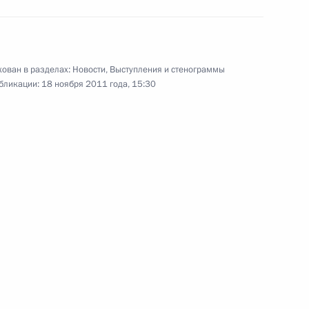
Встреча президентов России,
Республики Беларусь
и Казахстана
ован в разделах:
Новости
,
Выступления и стенограммы
бликации:
18 ноября 2011 года, 15:30
18 ноября 2011 года
Видео, 57 мин.