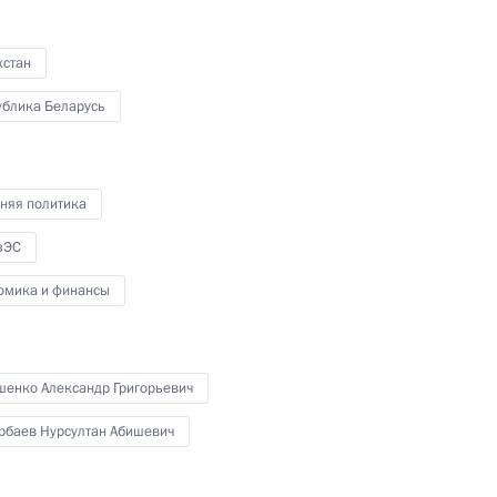
Приволжского федерального
округа
хстан
ублика Беларусь
19 ноября 2011 года
Видео, 1 ч.
няя политика
зЭС
омика и финансы
шенко Александр Григорьевич
рбаев Нурсултан Абишевич