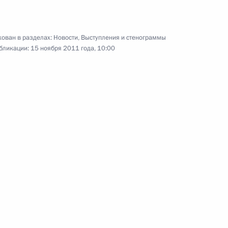
ован в разделах:
Новости
,
Выступления и стенограммы
бликации:
15 ноября 2011 года, 10:00
, соединяющей Якутию
9
4м
 итогам форума АТЭС
1