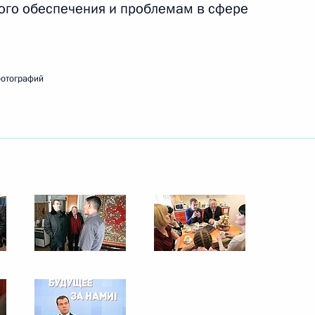
го обеспечения и проблемам в сфере
ть следующие материалы
фотографий
ственные награды работникам
12
24м
ами
:
5