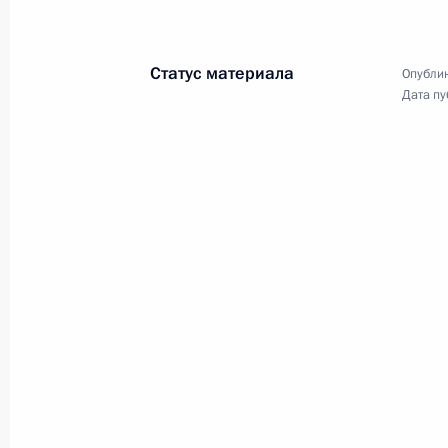
15 ноября 2011 года, 09:30
Якутск
Статус материала
Опублик
Дата пу
Открытие участка железной дороги
с основными магистралями страны
15 ноября 2011 года, 07:30
Нижний Бестях
14 ноября 2011 года, понедельник
Ответы на вопросы журналистов по
14 ноября 2011 года, 09:00
Гонолулу
13 ноября 2011 года, воскресенье