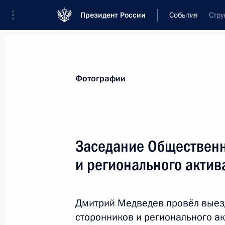
Президент России
События
Стру
Президент
Администрация
Государст
Новости
Стенограммы
Поездки
Те
Фотографии
Рубрикация материалов
Все материалы
Заседание Общественн
Послания Федеральному Собранию
и регионального актив
Заявления по важнейшим вопросам
Совещания, заседания, рабочие встречи
Дмитрий Медведев провёл выез
Речи и обращения
сторонников и регионального ак