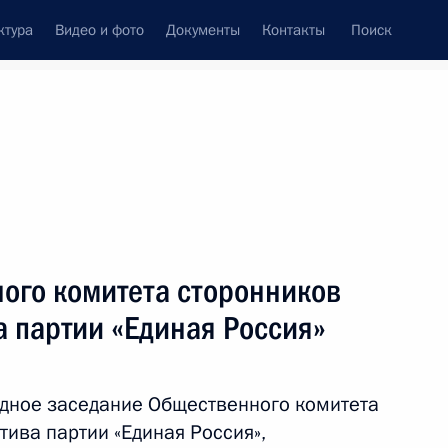
ктура
Видео и фото
Документы
Контакты
Поиск
венный Совет
Совет Безопасности
Комиссии и советы
леграммы
Сведения о Президенте
ноябрь, 2011
Встречи с представителями сообществ
ого комитета сторонников
Пресс-конференции
а партии «Единая Россия»
Интервью
Статьи
дное заседание Общественного комитета
тива партии «Единая Россия»,