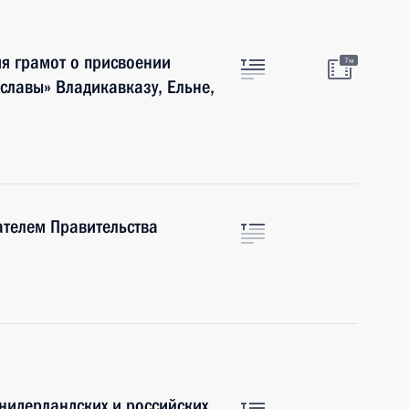
я грамот о присвоении
7м
славы» Владикавказу, Ельне,
ателем Правительства
 нидерландских и российских