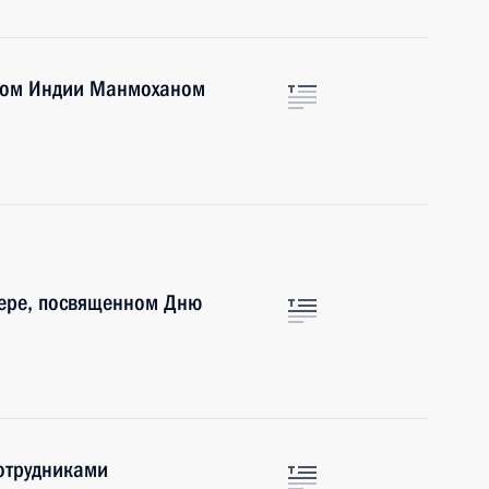
тром Индии Манмоханом
чере, посвященном Дню
сотрудниками