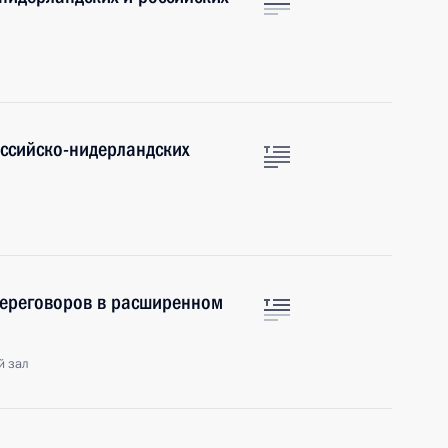
оссийско-нидерландских
переговоров в расширенном
й зал