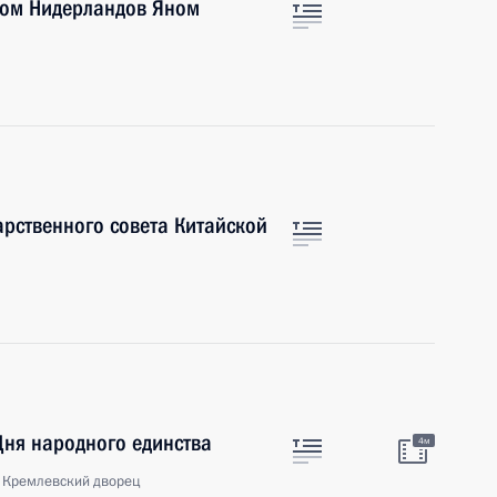
ром Нидерландов Яном
арственного совета Китайской
Дня народного единства
4м
 Кремлевский дворец