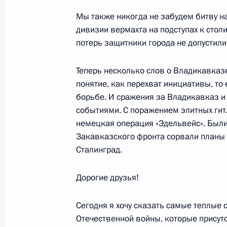
Мы также никогда не забудем битву 
Выступление на торжественном ве
дивизии вермахта на подступах к стол
милиции
потерь защитники города не допустили
10 ноября 2007 года, 20:59
Москва, Кремль
Теперь несколько слов о Владикавказе
понятие, как перехват инициативы, т
Вступительное слово на встрече с 
борьбе. И сражения за Владикавказ 
правоохранительных органов
событиями. С поражением элитных ги
немецкая операция «Эдельвейс». Был
10 ноября 2007 года, 14:30
Москва, Кремль
Закавказского фронта сорвали планы 
Сталинград.
9 ноября 2007 года, пятница
Дорогие друзья!
Начало встречи с Президентом Ш
Сегодня я хочу сказать самые теплые
9 ноября 2007 года, 15:15
Москва, Кремль
Отечественной войны, которые присутс