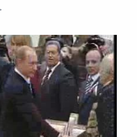
ь
ть следующие материалы
чета о встрече
7м
троительстве участка
ноярска (о предстоящих
 с автодорожниками,
а объездной магистрали