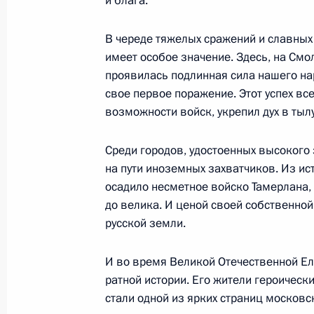
и блага.
по итогам российско-индийских пе
12 ноября 2007 года, 18:58
Москва, Кремль
В череде тяжелых сражений и славных
имеет особое значение. Здесь, на Смо
проявилась подлинная сила нашего на
свое первое поражение. Этот успех вс
Начало российско-индийских пере
возможности войск, укрепил дух в тылу
составе
12 ноября 2007 года, 15:20
Москва, Кремль
Среди городов, удостоенных высокого 
на пути иноземных захватчиков. Из ист
осадило несметное войско Тамерлана,
Начало встречи с Премьер-минис
до велика. И ценой своей собственно
Сингхом
русской земли.
12 ноября 2007 года, 13:39
Москва, Кремль
И во время Великой Отечественной Ел
ратной истории. Его жители героическ
стали одной из ярких страниц московс
10 ноября 2007 года, суббота