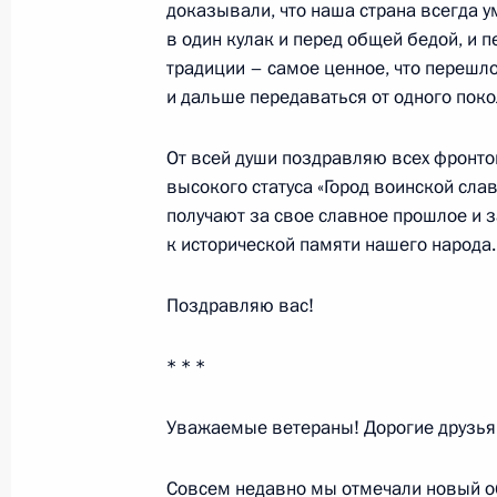
доказывали, что наша страна всегда у
в один кулак и перед общей бедой, и 
традиции – самое ценное, что перешло 
8 ноября 2007 года, четверг
и дальше передаваться от одного поко
Начало встречи с духовными лидер
От всей души поздравляю всех фронтов
8 ноября 2007 года, 20:22
Москва, Кремль
высокого статуса «Город воинской слав
получают за свое славное прошлое и 
к исторической памяти нашего народа.
7 ноября 2007 года, среда
Выступление на церемонии вручени
Поздравляю вас!
почетного звания «Город воинской 
Ельцу, Малгобеку, Ржеву
* * *
7 ноября 2007 года, 18:32
Москва, Кремль
Уважаемые ветераны! Дорогие друзья
Совсем недавно мы отмечали новый о