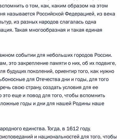
ателем Правительства
 вспомнить о том, как, каким образом на этом
дня называется Российской Федерацией, из века
льтур, из разных народов слагалась одна
ация. Такая многообразная и такая единая
важном событии для небольших городов России.
 нидерландских и российских
ам, это закрепление памяти о них, об их подвиге,
ля будущих поколений, ориентир того, как нужно
дьбоносные для Отечества дни и годы, для того
речь свою страну, создать условия для ее
о это еще и повод для того, чтобы вспомнить
в сложные годы и дни для нашей Родины наше
оссийско-нидерландских
ародного единства. Тогда, в 1612 году,
исповеданий и национальностей для того, чтобы