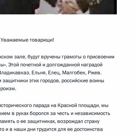
 с преподавателями
 федеральных университетов
я! Уважаемые товарищи!
нском зале, будут вручены грамоты о присвоении
ы». Этой почетной и долгожданной наградой
 Владикавказ, Ельня, Елец, Малгобек, Ржев.
и защитники этих городов, российские воины
ателем Правительства
ероизм.
исторического парада на Красной площади, мы
жием в руках боролся за честь и независимость
память о ее защитниках, возрождал страну
о и в наши дни трудится для ее достоинства
 вопросы журналистов