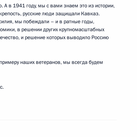
 А в 1941 году, мы с вами знаем это из истории,
крепость, русские люди защищали Кавказ.
переговоров в расширенном
силия, мы побеждали – и в ратные годы,
номики, в решении других крупномасштабных
течество, и решение которых выводило Россию
й зал
 примеру наших ветеранов, мы всегда будем
ром Нидерландов Яном
с.
арственного совета Китайской