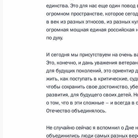
Начало рабочей встречи с Председ
единства. Это для нас еще один повод
Виктором Зубковым
огромном пространстве, которое сего
в век из разных этносов, из разных ку
7 ноября 2007 года, 16:32
Москва, Кремль
огромная мощная единая российская н
по духу.
6 ноября 2007 года, вторник
И сегодня мы присутствуем на очень 
Начало встречи с представителями
Это, конечно, и дань уважения ветеран
для будущих поколений, это ориентир д
деловых кругов
жить, как поступать в критические, су
6 ноября 2007 года, 23:21
Москва, Кремль
чтобы сохранить свое достоинство, убе
развития, для будущего своих детей. Н
о том, что в эти сложные – и всегда 
Заявления для прессы по итогам р
Отечество объединялось.
переговоров
Не случайно сейчас я вспомнил о Дне н
6 ноября 2007 года, 19:53
Москва, Кремль
объединились люди самых разных веро