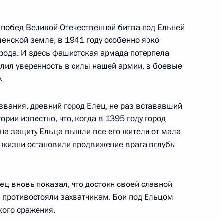
реговоров
 побед Великой Отечественной битва под Ельней
ленской земле, в 1941 году особенно ярко
рода. И здесь фашистская армада потерпела
елил уверенность в силы нашей армии, в боевые
говоров в расширенном
.
звания, древний город Елец, не раз встававший
ории известно, что, когда в 1395 году город
 на защиту Ельца вышли все его жители от мала
тром Индии Манмоханом
й жизни остановили продвижение врага вглубь
ец вновь показал, что достоин своей славной
и противостояли захватчикам. Бои под Ельцом
кого сражения.