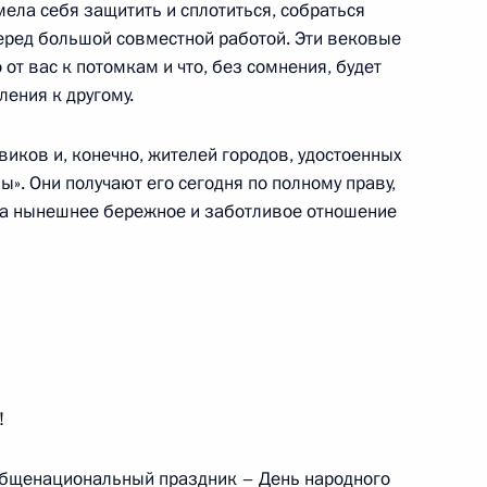
мела себя защитить и сплотиться, собраться
перед большой совместной работой. Эти вековые
от вас к потомкам и что, без сомнения, будет
ления к другому.
ами мусульманских сообществ
иков и, конечно, жителей городов, удостоенных
ы». Они получают его сегодня по полному праву,
за нынешнее бережное и заботливое отношение
я грамот о присвоении
7м
славы» Владикавказу, Ельне,
!
бщенациональный праздник – День народного