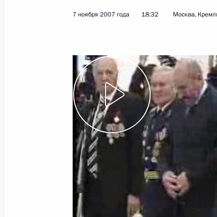
7 ноября 2007 года
18:32
Москва, Кремл
Показа
Выдержка из стенографического от
с автодорожниками, занятыми на с
объездной магистрали вокруг Крас
парламентских выборах)
13 ноября 2007 года, 19:00
Красноярск
Стенографический отчет о встрече
занятыми на строительстве участк
вокруг Красноярска
13 ноября 2007 года, 18:29
Красноярск