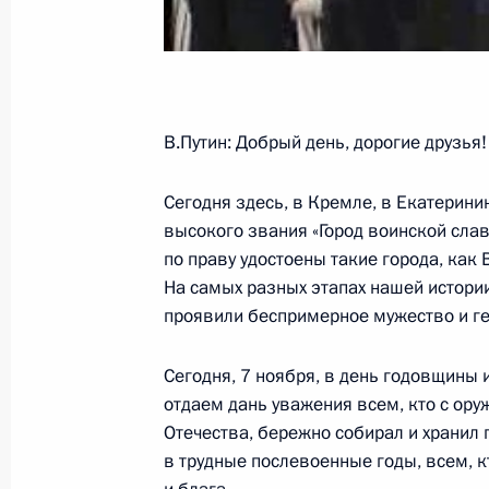
Стенографический отчет о встрече
и студентами Сибирского и Южного
В.Путин: Добрый день, дорогие друзь
13 ноября 2007 года, 18:00
Красноярск
Сегодня здесь, в Кремле, в Екатерини
высокого звания «Город воинской слав
12 ноября 2007 года, понедельник
по праву удостоены такие города, как
На самых разных этапах нашей истори
Начало рабочей встречи с Председ
проявили беспримерное мужество и г
Виктором Зубковым
12 ноября 2007 года, 19:47
Москва, Кремль
Сегодня, 7 ноября, в день годовщины 
отдаем дань уважения всем, кто с ору
Отечества, бережно собирал и хранил 
в трудные послевоенные годы, всем, кт
Заявления для прессы и ответы на