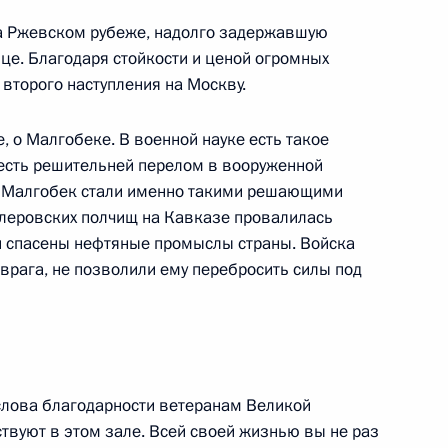
на Ржевском рубеже, надолго задержавшую
чере, посвященном Дню
ице. Благодаря стойкости и ценой огромных
 второго наступления на Москву.
, о Малгобеке. В военной науке есть такое
о есть решительней перелом в вооруженной
сотрудниками
и Малгобек стали именно такими решающими
тлеровских полчищ на Кавказе провалилась
и спасены нефтяные промыслы страны. Войска
врага, не позволили ему перебросить силы под
вейцарии Мишлин Кальми-Рей
 слова благодарности ветеранам Великой
твуют в этом зале. Всей своей жизнью вы не раз