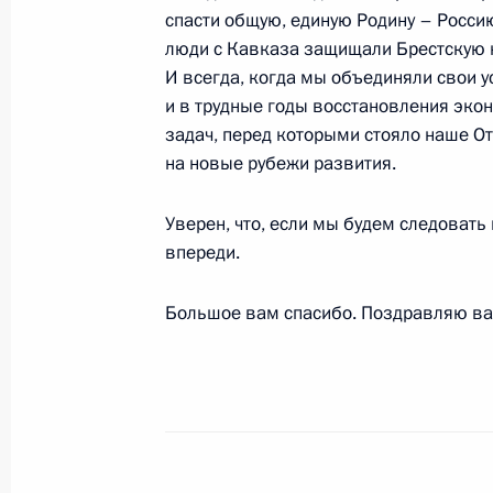
спасти общую, единую Родину – Россию.
люди с Кавказа защищали Брестскую 
Начало российско-нидерландских 
И всегда, когда мы объединяли свои у
составе
и в трудные годы восстановления эко
задач, перед которыми стояло наше О
6 ноября 2007 года, 15:49
Москва, Колонны
на новые рубежи развития.
Уверен, что, если мы будем следовать
Начало встречи с Премьер-минист
впереди.
Петером Балкененде
6 ноября 2007 года, 14:28
Москва, Кремль
Большое вам спасибо. Поздравляю ва
5 ноября 2007 года, понедельник
Начало встречи с Премьером Госуд
Народной Республики Вэнь Цзябао