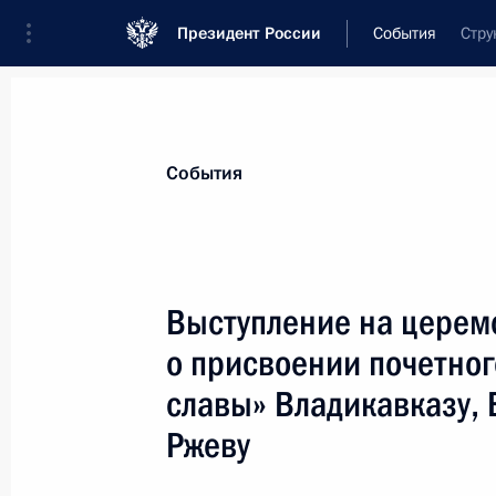
Президент России
События
Стру
Президент
Администрация
Государст
Новости
Стенограммы
Поездки
Те
События
Рубрикация материалов
Все материалы
Выступление на церем
Послания Федеральному Собранию
о присвоении почетног
Заявления по важнейшим вопросам
славы» Владикавказу, Е
Совещания, заседания, рабочие встречи
Ржеву
Речи и обращения