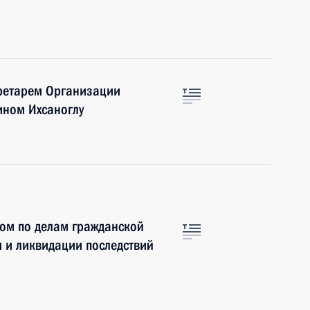
кретарем Организации
ином Ихсаноглу
ром по делам гражданской
 и ликвидации последствий