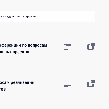
ть следующие материалы
онференции по вопросам
:
льных проектов
росам реализации
24м
тов