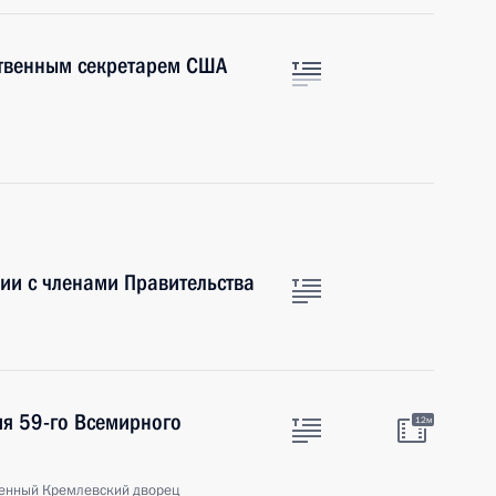
ственным секретарем США
ии с членами Правительства
ия 59-го Всемирного
12м
венный Кремлевский дворец