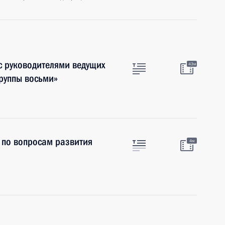
с руководителями ведущих
43м
руппы восьми»
 по вопросам развития
4м