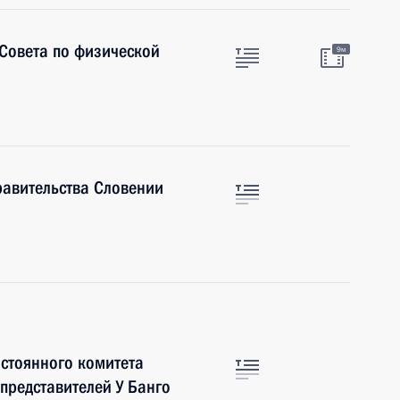
 Совета по физической
9м
равительства Словении
остоянного комитета
представителей У Банго