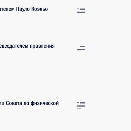
ателем Пауло Коэльо
редседателем правления
ии Совета по физической