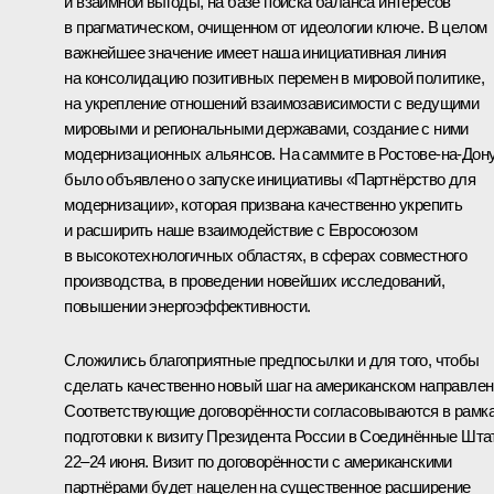
и взаимной выгоды, на базе поиска баланса интересов
в прагматическом, очищенном от идеологии ключе. В целом
важнейшее значение имеет наша инициативная линия
на консолидацию позитивных перемен в мировой политике,
на укрепление отношений взаимозависимости с ведущими
мировыми и региональными державами, создание с ними
модернизационных альянсов. На саммите в Ростове-на-Дон
было объявлено о запуске инициативы «Партнёрство для
модернизации», которая призвана качественно укрепить
и расширить наше взаимодействие с Евросоюзом
в высокотехнологичных областях, в сферах совместного
производства, в проведении новейших исследований,
повышении энергоэффективности.
Сложились благоприятные предпосылки и для того, чтобы
сделать качественно новый шаг на американском направлен
Соответствующие договорённости согласовываются в рамк
подготовки к визиту Президента России в Соединённые Шт
22–24 июня. Визит по договорённости с американскими
партнёрами будет нацелен на существенное расширение