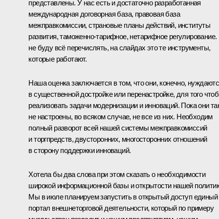
представлены. У нас есть и достаточно разработанная
международная договорная база, правовая база
межправкомиссии, страновые планы действий, институты
развития, таможенно-тарифное, нетарифное регулирование.
не буду всё перечислять, на слайдах это те инструменты,
которые работают.
Наша оценка заключается в том, что они, конечно, нуждают
в существенной достройке или перенастройке, для того что
реализовать задачи модернизации и инноваций. Пока они та
не настроены, во всяком случае, не все из них. Необходим
полный разворот всей нашей системы межправкомиссий
и торгпредств, двусторонних, многосторонних отношений
в сторону поддержки инноваций.
Хотела бы два слова при этом сказать о необходимости
широкой информационной базы и открытости нашей политик
Мы в июле планируем запустить в открытый доступ единый
портал внешнеторговой деятельности, который по примеру