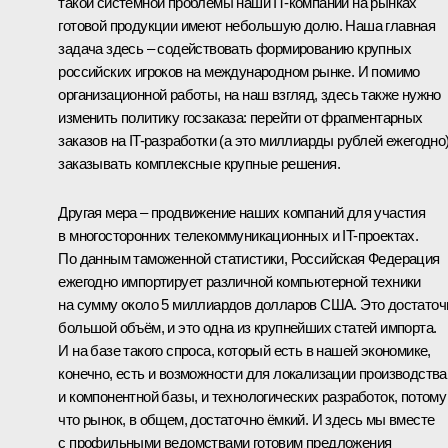
такой системной проблемы наши IT-компании на рынках
готовой продукции имеют небольшую долю. Наша главная
задача здесь – содействовать формированию крупных
российских игроков на международном рынке. И помимо
организационной работы, на наш взгляд, здесь также нужно
изменить политику госзаказа: перейти от фрагментарных
заказов на IT-разработки (а это миллиарды рублей ежегодно)
заказывать комплексные крупные решения.
Другая мера – продвижение наших компаний для участия
в многосторонних телекоммуникационных и IT-проектах.
По данным таможенной статистики, Российская Федерация
ежегодно импортирует различной компьютерной техники
на сумму около 5 миллиардов долларов США. Это достаточ
большой объём, и это одна из крупнейших статей импорта.
И на базе такого спроса, который есть в нашей экономике,
конечно, есть и возможности для локализации производства
и компонентной базы, и технологических разработок, потому
что рынок, в общем, достаточно ёмкий. И здесь мы вместе
с профильными ведомствами готовим предложения