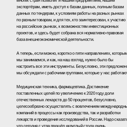
многих стран позволит и нашим предприятиям, нашим
экспортёрам, иметь доступ к базам данных, полным базам
данных по тендерам, к условиям работы на разных рынках
по разным товарам, и для тех, кто заинтересован, к участию
на российских рынках, к возможностям инвестиционных
проектов, и здесь будет собрана вся нормативно-правовая
база внешнеэкономической деятельности.
А теперь, если можно, коротко о пяти направлениях, которы
мы занимаемся, и как, на наш взгляд, нужно было бы
настроить все эти инструменты. Безусловно, эти предложен
мы обсуждали с рабочими группами, которые у нас работают
Медицинская техника, фармацевтика. Достижение
поставленных целей по увеличению к 2020 году доли
отечественных лекарств до 50 процентов, безусловно,
целесообразно осуществлять с вовлечением международн
компаний в процессы как производства, так и разработки
лекарств и проведения исследований в России. Надо сказат
что сегодня с утра прошёл «круглый стол» очень