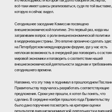
и о необходимости которой так долго говорили эксперты,
всё‑таки имеет шансы реализоваться, судя по той выставке,
которую я сейчас видел.
Сегодняшнее заседание Комиссии посвящено
внешнеэкономической политике. Это первый раз, когда мы
затрагиваем вопрос о роли внешнеэкономической политики
в модернизации страны. Это вполне органично сделать здес
на Петербургском международном форуме, где у нас есть
неплохая возможность в очередной раз поговорить о состоя
мировой экономики и поговорить о соответствии нашей
внешнеэкономической деятельности задачам и требования
сегодняшнего времени.
Напомню, что эту тему я поднимал в прошлогоднем
Послан
Правительству
поручалось
разработать соответствующие
предложения. Сроки уже прошли, я хотел бы понять, что
сделано. В середине ноября прошлого года Правительству
было дано поручение посмотреть на критерии оценки
результатов внешнеэкономической деятельности и внешней